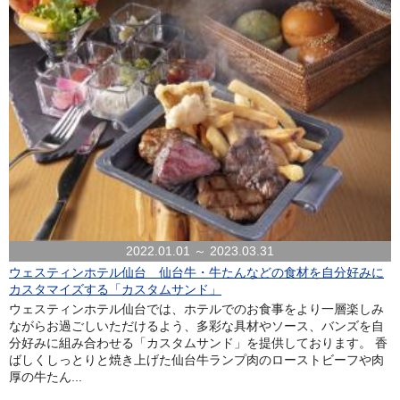
2022.01.01 ～ 2023.03.31
ウェスティンホテル仙台 仙台牛・牛たんなどの食材を自分好みに
カスタマイズする「カスタムサンド」
ウェスティンホテル仙台では、ホテルでのお食事をより一層楽しみ
ながらお過ごしいただけるよう、多彩な具材やソース、バンズを自
分好みに組み合わせる「カスタムサンド」を提供しております。 香
ばしくしっとりと焼き上げた仙台牛ランプ肉のローストビーフや肉
厚の牛たん...