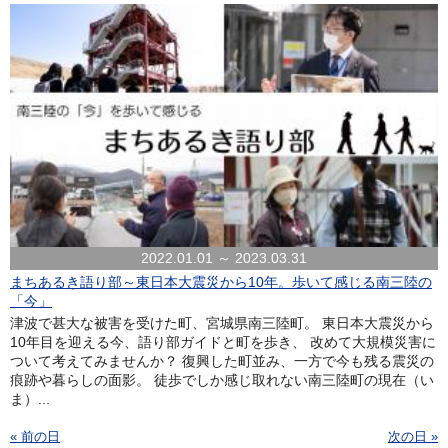
2022.01.01 ～ 2023.03.31
まちあるき語り部～東日本大震災から10年。歩いて感じる南三陸の
「今」
津波で甚大な被害を受けた町、宮城県南三陸町。 東日本大震災から
10年目を迎える今、語り部ガイドと町を歩き、 改めて大規模災害に
ついて考えてみませんか？ 復興した町並み、一方で今も残る震災の
痕跡や暮らしの面影。 徒歩でしか感じ取れない南三陸町の現在（い
ま）...
« 前の日
次の日 »