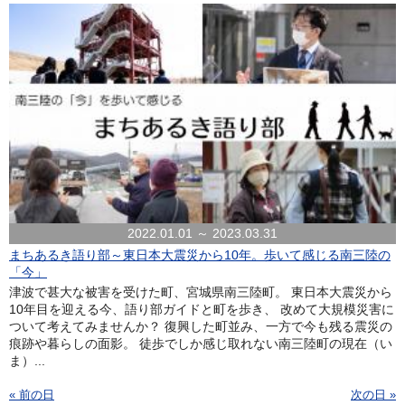
2022.01.01 ～ 2023.03.31
まちあるき語り部～東日本大震災から10年。歩いて感じる南三陸の
「今」
津波で甚大な被害を受けた町、宮城県南三陸町。 東日本大震災から
10年目を迎える今、語り部ガイドと町を歩き、 改めて大規模災害に
ついて考えてみませんか？ 復興した町並み、一方で今も残る震災の
痕跡や暮らしの面影。 徒歩でしか感じ取れない南三陸町の現在（い
ま）...
« 前の日
次の日 »