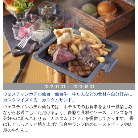
2022.01.01 ～ 2023.03.31
ウェスティンホテル仙台 仙台牛・牛たんなどの食材を自分好みに
カスタマイズする「カスタムサンド」
ウェスティンホテル仙台では、ホテルでのお食事をより一層楽しみ
ながらお過ごしいただけるよう、多彩な具材やソース、バンズを自
分好みに組み合わせる「カスタムサンド」を提供しております。 香
ばしくしっとりと焼き上げた仙台牛ランプ肉のローストビーフや肉
厚の牛たん...