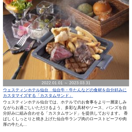
2022.01.01 ～ 2023.03.31
ウェスティンホテル仙台 仙台牛・牛たんなどの食材を自分好みに
カスタマイズする「カスタムサンド」
ウェスティンホテル仙台では、ホテルでのお食事をより一層楽しみ
ながらお過ごしいただけるよう、多彩な具材やソース、バンズを自
分好みに組み合わせる「カスタムサンド」を提供しております。 香
ばしくしっとりと焼き上げた仙台牛ランプ肉のローストビーフや肉
厚の牛たん...