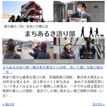
2022.01.01 ～ 2023.03.31
まちあるき語り部～東日本大震災から10年。歩いて感じる南三陸の
「今」
津波で甚大な被害を受けた町、宮城県南三陸町。 東日本大震災から
10年目を迎える今、語り部ガイドと町を歩き、 改めて大規模災害に
ついて考えてみませんか？ 復興した町並み、一方で今も残る震災の
痕跡や暮らしの面影。 徒歩でしか感じ取れない南三陸町の現在（い
ま）...
« 前の日
次の日 »