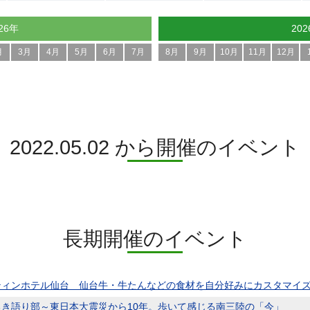
26年
20
月
3月
4月
5月
6月
7月
8月
9月
10月
11月
12月
2022.05.02 から開催のイベント
長期開催のイベント
ティンホテル仙台 仙台牛・牛たんなどの食材を自分好みにカスタマイ
るき語り部～東日本大震災から10年。歩いて感じる南三陸の「今」