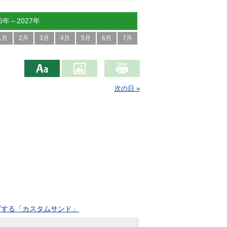
26年～2027年
1月
2月
3月
4月
5月
6月
7月
次の日 »
ズする「カスタムサンド」