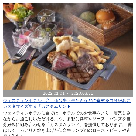
2022.01.01 ～ 2023.03.31
ウェスティンホテル仙台 仙台牛・牛たんなどの食材を自分好みに
カスタマイズする「カスタムサンド」
ウェスティンホテル仙台では、ホテルでのお食事をより一層楽しみ
ながらお過ごしいただけるよう、多彩な具材やソース、バンズを自
分好みに組み合わせる「カスタムサンド」を提供しております。 香
ばしくしっとりと焼き上げた仙台牛ランプ肉のローストビーフや肉