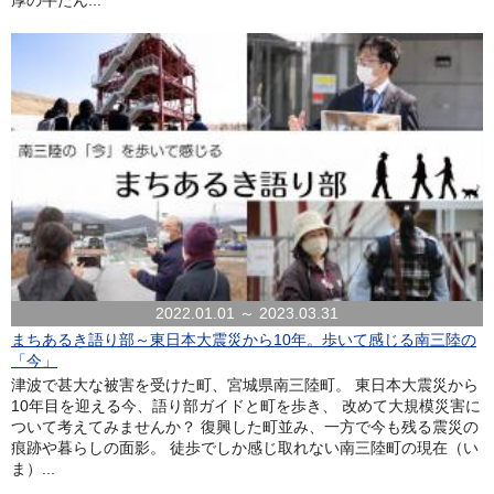
厚の牛たん...
2022.01.01 ～ 2023.03.31
まちあるき語り部～東日本大震災から10年。歩いて感じる南三陸の
「今」
津波で甚大な被害を受けた町、宮城県南三陸町。 東日本大震災から
10年目を迎える今、語り部ガイドと町を歩き、 改めて大規模災害に
ついて考えてみませんか？ 復興した町並み、一方で今も残る震災の
痕跡や暮らしの面影。 徒歩でしか感じ取れない南三陸町の現在（い
ま）...