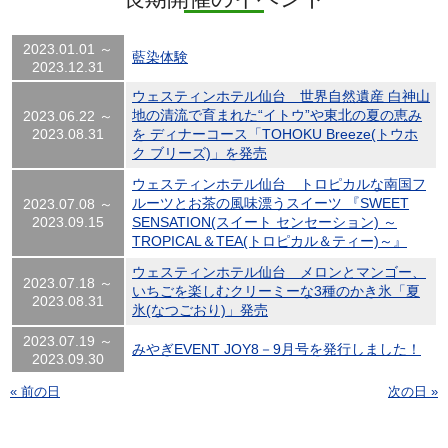
2023.01.01 ～
藍染体験
2023.12.31
ウェスティンホテル仙台 世界自然遺産 白神山
地の清流で育まれた“イトウ”や東北の夏の恵み
2023.06.22 ～
2023.08.31
を ディナーコース「TOHOKU Breeze(トウホ
ク ブリーズ)」を発売
ウェスティンホテル仙台 トロピカルな南国フ
ルーツとお茶の風味漂うスイーツ 『SWEET
2023.07.08 ～
2023.09.15
SENSATION(スイート センセーション) ～
TROPICAL＆TEA(トロピカル＆ティー)～』
ウェスティンホテル仙台 メロンとマンゴー、
2023.07.18 ～
いちごを楽しむクリーミーな3種のかき氷「夏
2023.08.31
氷(なつごおり)」発売
2023.07.19 ～
みやぎEVENT JOY8－9月号を発行しました！
2023.09.30
« 前の日
次の日 »