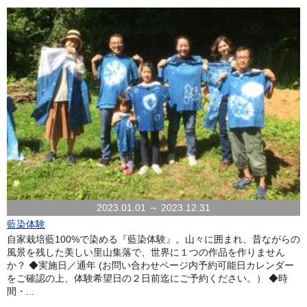
2023.01.01 ～ 2023.12.31
藍染体験
自家栽培藍100%で染める『藍染体験』。山々に囲まれ、昔ながらの
風景を残した美しい里山集落で、世界に１つの作品を作りません
か？ ◆実施日／通年 (お問い合わせページ内予約可能日カレンダー
をご確認の上、体験希望日の２日前迄にご予約ください。） ◆時
間・...