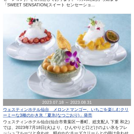
「SWEET SENSATION(スイート センセーショ...
2023.07.18 ～ 2023.08.31
ウェスティンホテル仙台 メロンとマンゴー、いちごを楽しむクリ
ーミーな3種のかき氷「夏氷(なつごおり)」発売
ウェスティンホテル仙台(仙台市青葉区一番町、総支配人 下重 和之)
では、2023年7月18日(火)より、ひんやりと口どけのよい氷をフレ
ッシュフルーツと合わせ、軽やかなチーズクリームとの掛け合わせ