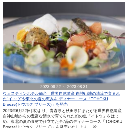
2023.06.22 ～ 2023.08.31
ウェスティンホテル仙台 世界自然遺産 白神山地の清流で育まれ
た“イトウ”や東北の夏の恵みを ディナーコース「TOHOKU
Breeze(トウホク ブリーズ)」を発売
2023年6月22日(木)より、青森県と秋田県にまたがる世界自然遺産
白神山地からの豊富な清水で育てられた幻の魚「イトウ」をはじ
め、東北の夏の食材で仕立てた全7品のディナーコース「TOHOKU
Breeze(トウホク ブリーズ)」を発売いたします。 冷...