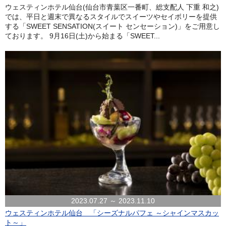
ウェスティンホテル仙台(仙台市青葉区一番町、総支配人 下重 和之)
では、平日と週末で異なるスタイルでスイーツやセイボリーを提供
する「SWEET SENSATION(スイート センセーション)」をご用意し
ております。 9月16日(土)から始まる「SWEET...
2023.07.27 ～ 2023.11.10
ウェスティンホテル仙台 「シーズナルパフェ ～シャインマスカッ
ト～」