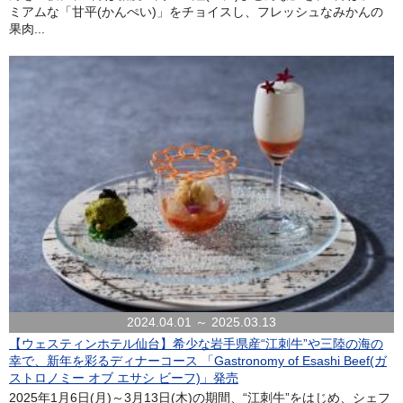
ミアムな「甘平(かんぺい)」をチョイスし、フレッシュなみかんの
果肉...
2024.04.01 ～ 2025.03.13
【ウェスティンホテル仙台】希少な岩手県産“江刺牛”や三陸の海の
幸で、新年を彩るディナーコース 「Gastronomy of Esashi Beef(ガ
ストロノミー オブ エサシ ビーフ)」発売
2025年1月6日(月)～3月13日(木)の期間、“江刺牛”をはじめ、シェフ