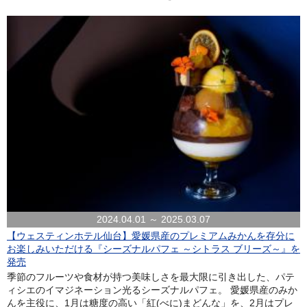
2024.04.01 ～ 2025.03.07
【ウェスティンホテル仙台】愛媛県産のプレミアムみかんを存分に
お楽しみいただける『シーズナルパフェ ～シトラス ブリーズ～』を
発売
季節のフルーツや食材が持つ美味しさを最大限に引き出した、パテ
ィシエのイマジネーション光るシーズナルパフェ。 愛媛県産のみか
んを主役に、1月は糖度の高い「紅(べに)まどんな」を、2月はプレ