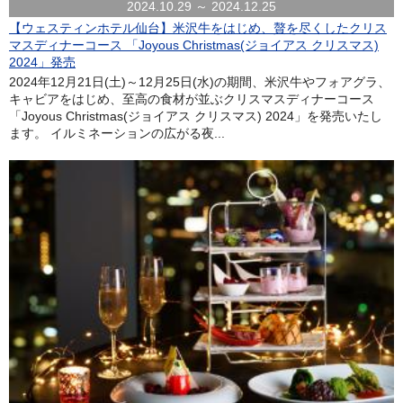
2024.10.29 ～ 2024.12.25
【ウェスティンホテル仙台】米沢牛をはじめ、贅を尽くしたクリス
マスディナーコース 「Joyous Christmas(ジョイアス クリスマス)
2024」発売
2024年12月21日(土)～12月25日(水)の期間、米沢牛やフォアグラ、
キャビアをはじめ、至高の食材が並ぶクリスマスディナーコース
「Joyous Christmas(ジョイアス クリスマス) 2024」を発売いたし
ます。 イルミネーションの広がる夜...