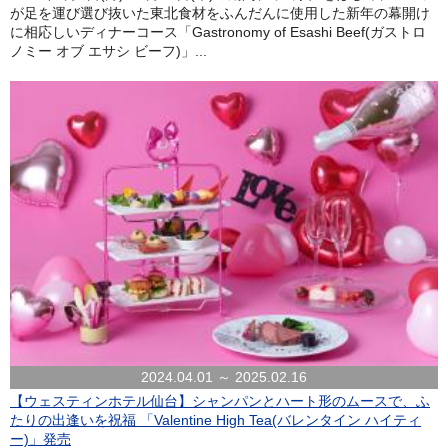
が足を運び選び抜いた東北食材をふんだんに使用した新年の幕開け
に相応しいディナーコース「Gastronomy of Esashi Beef(ガストロ
ノミー オブ エサシ ビーフ)」...
2024.04.01 ～ 2025.02.16
【ウェスティンホテル仙台】シャンパンとハート形のムースで、ふ
たりの出逢いを祝福 「Valentine High Tea(バレンタイン ハイティ
ー)」発売