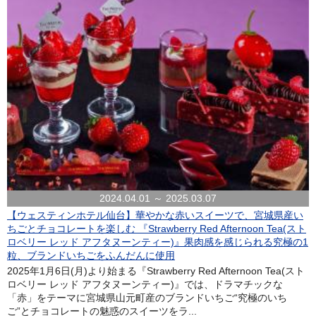
2024.04.01 ～ 2025.03.07
【ウェスティンホテル仙台】華やかな赤いスイーツで、宮城県産い
ちごとチョコレートを楽しむ 『Strawberry Red Afternoon Tea(スト
ロベリー レッド アフタヌーンティー)』果肉感を感じられる究極の1
粒、ブランドいちごをふんだんに使用
2025年1月6日(月)より始まる『Strawberry Red Afternoon Tea(スト
ロベリー レッド アフタヌーンティー)』では、ドラマチックな
「赤」をテーマに宮城県山元町産のブランドいちご“究極のいち
ご”とチョコレートの魅惑のスイーツをラ...