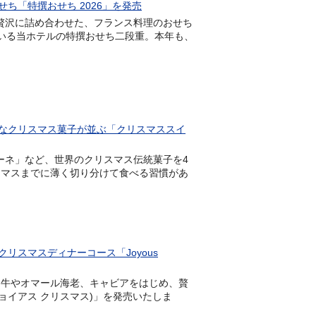
ち「特撰おせち 2026」を発売
理を贅沢に詰め合わせた、フランス料理のおせち
ている当ホテルの特撰おせち二段重。本年も、
なクリスマス菓子が並ぶ「クリスマススイ
トーネ」など、世界のクリスマス伝統菓子を4
スマスまでに薄く切り分けて食べる習慣があ
スマスディナーコース「Joyous
、仙台牛やオマール海老、キャビアをはじめ、贅
5(ジョイアス クリスマス)」を発売いたしま