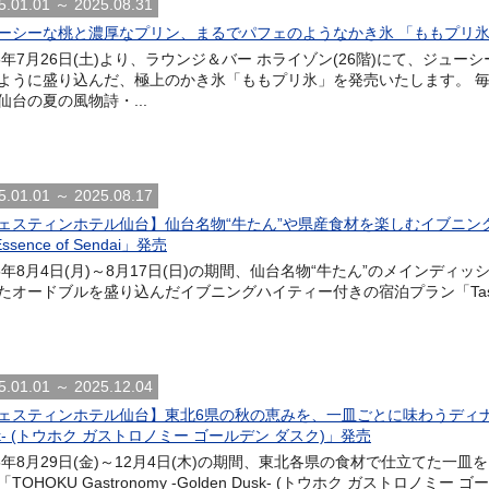
5.01.01 ～ 2025.08.31
ーシーな桃と濃厚なプリン、まるでパフェのようなかき氷 「ももプリ
25年7月26日(土)より、ラウンジ＆バー ホライゾン(26階)にて、ジ
ように盛り込んだ、極上のかき氷「ももプリ氷」を発売いたします。 
仙台の夏の風物詩・...
5.01.01 ～ 2025.08.17
ェスティンホテル仙台】仙台名物“牛たん”や県産食材を楽しむイブニングハイテ
Essence of Sendai」発売
25年8月4日(月)～8月17日(日)の期間、仙台名物“牛たん”のメインデ
オードブルを盛り込んだイブニングハイティー付きの宿泊プラン「Taste & Stay i
5.01.01 ～ 2025.12.04
ェスティンホテル仙台】東北6県の秋の恵みを、一皿ごとに味わうディナーコース「T
sk- (トウホク ガストロノミー ゴールデン ダスク)」発売
25年8月29日(金)～12月4日(木)の期間、東北各県の食材で仕立てた一
TOHOKU Gastronomy -Golden Dusk- (トウホク ガストロノミー