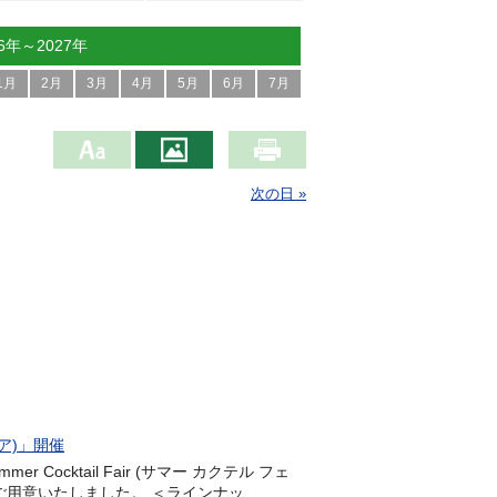
26年～2027年
1月
2月
3月
4月
5月
6月
7月
次の日 »
ェア)」開催
Cocktail Fair (サマー カクテル フェ
意いたしました。 ＜ラインナッ...