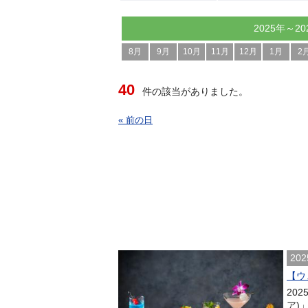
2025年～20
8月
9月
10月
11月
12月
1月
2
40
件の該当がありました。
« 前の日
202
【ウェ
202
ア)