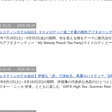
5.01.01 ～ 2026.09.25
ェスティンホテル仙台】 マイメロディと過ごす夏の桃色アフタヌーンティー 「My M
26年7月18日(土)～9月25日(金)の期間、旬を迎える桃をテーマに株
のアフタヌーンティー「My Melody Peach Tea Party(マイメロディ
5.01.01 ～ 2026.08.16
ェスティンホテル仙台】伊達な「赤」で決める、真夏のハイティー「DATE High
26年8月1日(土)～8月16日(日)の期間、伊達藩の代表的な色彩のひと
キー「ニッカ 伊達」とともに楽しむ「DATE High Tea -Summer Red