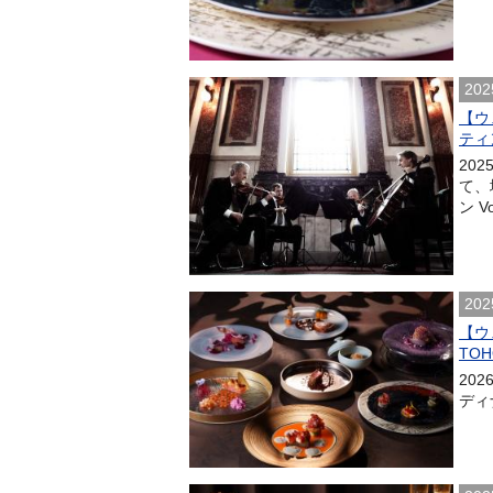
202
【ウ
ティ
20
て、
ン V
202
【ウ
TOH
20
ディナ