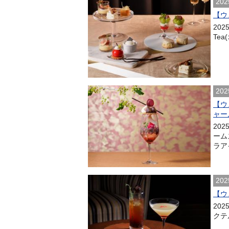
202
【ウ
202
Te
202
【ウ
ャー
20
ーム
ラアイ
202
【ウェ
202
クテ