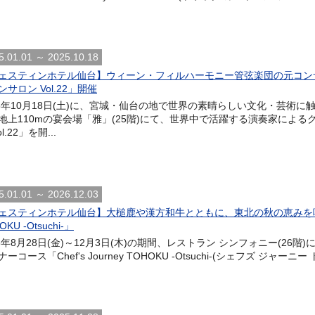
5.01.01 ～ 2025.10.18
ェスティンホテル仙台】ウィーン・フィルハーモニー管弦楽団の元コン
ンサロン Vol.22」開催
25年10月18日(土)に、宮城・仙台の地で世界の素晴らしい文化・芸術
地上110mの宴会場「雅」(25階)にて、世界中で活躍する演奏家によ
ol.22」を開...
5.01.01 ～ 2026.12.03
ェスティンホテル仙台】大槌鹿や漢方和牛とともに、東北の秋の恵みを味わうデ
OKU -Otsuchi-」
26年8月28日(金)～12月3日(木)の期間、レストラン シンフォニー(2
ーコース「Chef's Journey TOHOKU -Otsuchi-(シェフズ ジャーニ