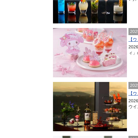
202
【ウ
20
ィ」
202
【ウ
20
ウイス