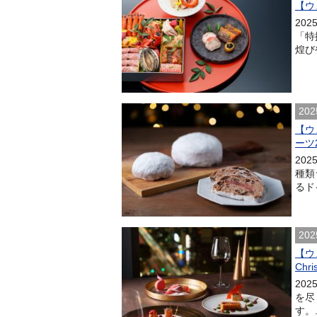
【ウ
20
「特
煌び
202
【ウ
ーツ
20
種類
るド
202
【ウ
Chr
20
を尽
す。.