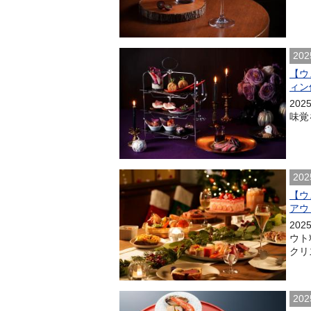
202
【ウ
ィン
20
味覚
202
【ウ
アウ
20
ウト
クリ
202