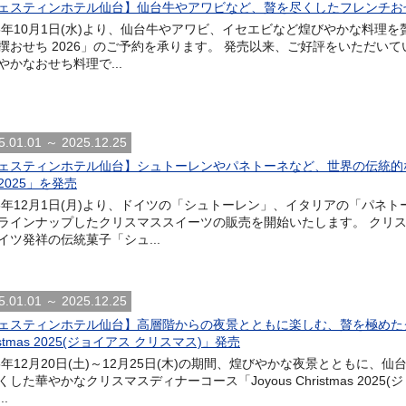
ェスティンホテル仙台】仙台牛やアワビなど、贅を尽くしたフレンチおせ
25年10月1日(水)より、仙台牛やアワビ、イセエビなど煌びやかな料
撰おせち 2026」のご予約を承ります。 発売以来、ご好評をいただい
やかなおせち料理で...
5.01.01 ～ 2025.12.25
ェスティンホテル仙台】シュトーレンやパネトーネなど、世界の伝統的
2025」を発売
25年12月1日(月)より、ドイツの「シュトーレン」、イタリアの「パネ
ラインナップしたクリスマススイーツの販売を開始いたします。 クリ
イツ発祥の伝統菓子「シュ...
5.01.01 ～ 2025.12.25
ェスティンホテル仙台】高層階からの夜景とともに楽しむ、贅を極めたクリ
istmas 2025(ジョイアス クリスマス)」発売
25年12月20日(土)～12月25日(木)の期間、煌びやかな夜景とともに
くした華やかなクリスマスディナーコース「Joyous Christmas 202
..