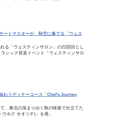
サートマスターが、秋空に奏でる「ウェス
に触れる「ウェスティンサロン」の22回目とし
るクラシック音楽イベント「ウェスティンサロ
ィナーコース「Chef's Journey
6階)にて、東北の深まりゆく秋の味覚で仕立てた
ー トウホク オオツチ)」を発...