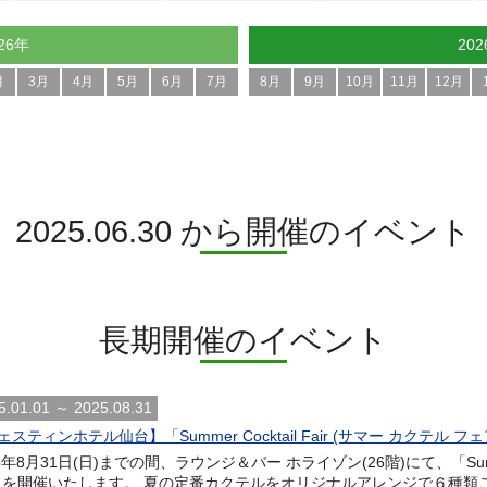
26年
20
月
3月
4月
5月
6月
7月
8月
9月
10月
11月
12月
2025.06.30 から開催のイベント
長期開催のイベント
5.01.01 ～ 2025.08.31
スティンホテル仙台】「Summer Cocktail Fair (サマー カクテル フ
5年8月31日(日)までの間、ラウンジ＆バー ホライゾン(26階)にて、「Summer 
」を開催いたします。 夏の定番カクテルをオリジナルアレンジで６種類ご用