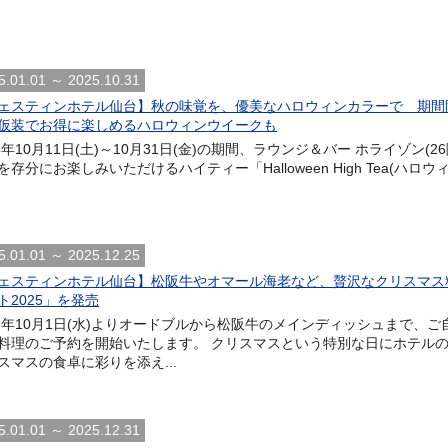
5.01.01 ～ 2025.10.31
ェスティンホテル仙台】秋の味覚を、優美なハロウィンカラーで 期間限定「Hal
仮装でお得に楽しめるハロウィンウイークも
25年10月11日(土)～10月31日(金)の期間、ラウンジ＆バー ホライゾ
を存分にお楽しみいただけるハイティー「Halloween High Tea(ハロウ
5.01.01 ～ 2025.12.25
ェスティンホテル仙台】松阪牛やオマール海老など、贅沢なクリスマス
ト2025」を発売
25年10月1日(水)よりオードブルから松阪牛のメインディッシュまで
料理のご予約を開始いたします。 クリスマスという特別な日にホテル
スマスの食卓に彩りを添え...
5.01.01 ～ 2025.12.31