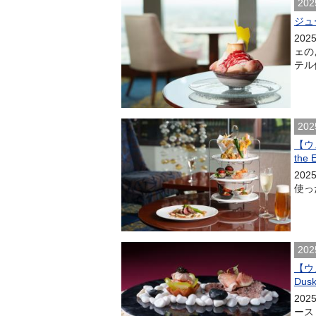
202
ジュ
20
ェの
テル
202
【ウ
the 
20
使った
202
【ウ
Du
20
ース「