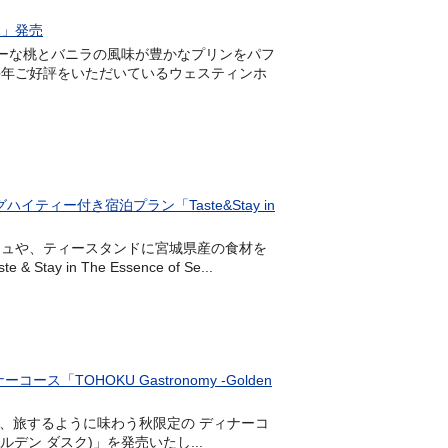
氷」発売
ューシーな桃とバニラの風味が豊かなプリンをパフ
毎年ご好評をいただいているウェスティンホ
ィー付き宿泊プラン「Taste&Stay in
ィッシュや、ティースタンドに宮城県産の食材を
n The Essence of Se...
OHOKU Gastronomy -Golden
皿を、旅するように味わう秋限定の ディナーコ
 ゴールデン ダスク)」を発売いたし...