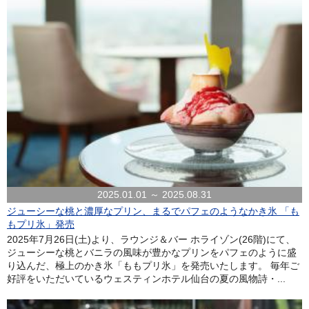
2025.01.01 ～ 2025.08.31
ジューシーな桃と濃厚なプリン、まるでパフェのようなかき氷 「も
もプリ氷」発売
2025年7月26日(土)より、ラウンジ＆バー ホライゾン(26階)にて、
ジューシーな桃とバニラの風味が豊かなプリンをパフェのように盛
り込んだ、極上のかき氷「ももプリ氷」を発売いたします。 毎年ご
好評をいただいているウェスティンホテル仙台の夏の風物詩・...