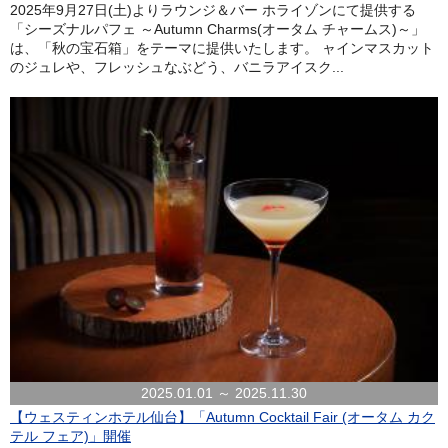
2025年9月27日(土)よりラウンジ＆バー ホライゾンにて提供する
「シーズナルパフェ ～Autumn Charms(オータム チャームス)～」
は、「秋の宝石箱」をテーマに提供いたします。 ャインマスカット
のジュレや、フレッシュなぶどう、バニラアイスク...
2025.01.01 ～ 2025.11.30
【ウェスティンホテル仙台】「Autumn Cocktail Fair (オータム カク
テル フェア)」開催