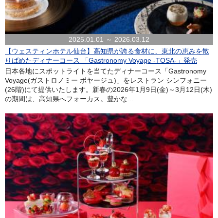
2025.01.01 ～ 2026.03.12
【ウェスティンホテル仙台】高知県が誇る食材に、東北の恵みを散
りばめたディナーコース 「Gastronomy Voyage -TOSA-」発売
日本各地にスポットライトを当てたディナーコース「Gastronomy
Voyage(ガストロノミー ボヤージュ)」をレストラン シンフォニー
(26階)にて提供いたします。新春の2026年1月9日(金)～3月12日(木)
の期間は、高知県へフォーカス。豊かな...