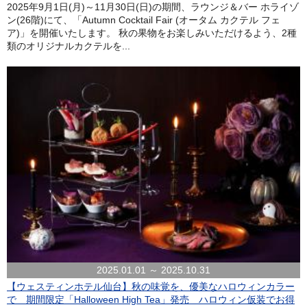
2025年9月1日(月)～11月30日(日)の期間、ラウンジ＆バー ホライゾ
ン(26階)にて、「Autumn Cocktail Fair (オータム カクテル フェ
ア)」を開催いたします。 秋の果物をお楽しみいただけるよう、2種
類のオリジナルカクテルを...
2025.01.01 ～ 2025.10.31
【ウェスティンホテル仙台】秋の味覚を、優美なハロウィンカラー
で 期間限定「Halloween High Tea」発売 ハロウィン仮装でお得