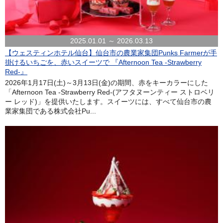
2025.01.01 ～ 2026.03.13
【ウェスティンホテル仙台】仙台市の農業家集団Punks Farmerが手
掛けるいちごを、赤いスイーツで 『Afternoon Tea -Strawberry
Red-』
2026年1月17日(土)～3月13日(金)の期間、赤をキーカラーにした
「Afternoon Tea -Strawberry Red-(アフタヌーンティー ストロベリ
ー レッド)」を提供いたします。スイーツには、すべて仙台市の農
業家集団である株式会社Pu...