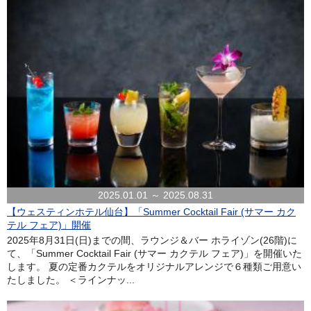
2025.01.01 ～ 2025.08.31
【ウェスティンホテル仙台】「Summer Cocktail Fair (サマー カク
テル フェア)」開催
2025年8月31日(日)までの間、ラウンジ＆バー ホライゾン(26階)に
て、「Summer Cocktail Fair (サマー カクテル フェア)」を開催いた
します。 夏の定番カクテルをオリジナルアレンジで６種類ご用意い
たしました。 ＜ラインナッ...