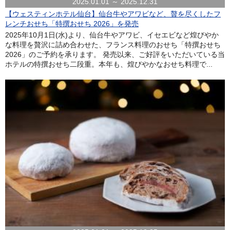
2025.01.01 ～ 2025.12.31
【ウェスティンホテル仙台】仙台牛やアワビなど、贅を尽くしたフ
レンチおせち「特撰おせち 2026」を発売
2025年10月1日(水)より、仙台牛やアワビ、イセエビなど煌びやか
な料理を贅沢に詰め合わせた、フランス料理のおせち「特撰おせち
2026」のご予約を承ります。 発売以来、ご好評をいただいている当
ホテルの特撰おせち二段重。本年も、煌びやかなおせち料理で...