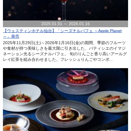
2025.01.01 ～ 2026.01.16
【ウェスティンホテル仙台】「シーズナルパフェ ～Apple Planet
～」発売
2025年11月29日(土)～2026年1月16日(金)の期間、季節のフルーツ
や食材が持つ美味しさを最大限に引き出した、パティシエのイマジ
ネーション光るシーズナルパフェ。 旬のりんごと香り高いアールグ
レイ紅茶を組み合わせました。フレッシュりんごやコンポ...