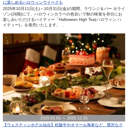
に楽しめるハロウィンウイークも
2025年10月11日(土)～10月31日(金)の期間、ラウンジ＆バー ホライ
ゾン(26階)にて、ハロウィンカラーの色合いで秋の味覚を存分にお
楽しみいただけるハイティー「Halloween High Tea(ハロウィン ハ
イティー)」を発売いたします。 ...
2025.01.01 ～ 2025.12.25
【ウェスティンホテル仙台】松阪牛やオマール海老など、贅沢なク