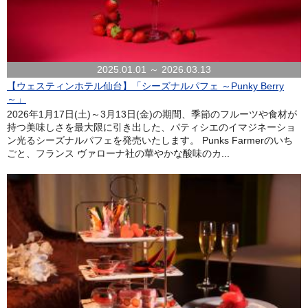
2025.01.01 ～ 2026.03.13
【ウェスティンホテル仙台】「シーズナルパフェ ～Punky Berry
～」
2026年1月17日(土)～3月13日(金)の期間、季節のフルーツや食材が
持つ美味しさを最大限に引き出した、パティシエのイマジネーショ
ン光るシーズナルパフェを発売いたします。 Punks Farmerのいち
ごと、フランス ヴァローナ社の華やかな酸味のカ...