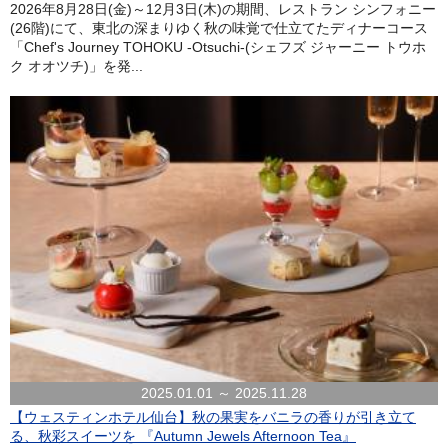
2026年8月28日(金)～12月3日(木)の期間、レストラン シンフォニー
(26階)にて、東北の深まりゆく秋の味覚で仕立てたディナーコース
「Chef's Journey TOHOKU -Otsuchi-(シェフズ ジャーニー トウホ
ク オオツチ)」を発...
2025.01.01 ～ 2025.11.28
【ウェスティンホテル仙台】秋の果実をバニラの香りが引き立て
る、秋彩スイーツを 『Autumn Jewels Afternoon Tea』