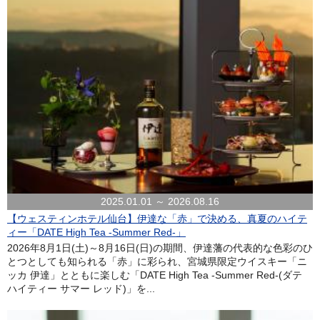
2025.01.01 ～ 2026.08.16
【ウェスティンホテル仙台】伊達な「赤」で決める、真夏のハイテ
ィー「DATE High Tea -Summer Red-」
2026年8月1日(土)～8月16日(日)の期間、伊達藩の代表的な色彩のひ
とつとしても知られる「赤」に彩られ、宮城県限定ウイスキー「ニ
ッカ 伊達」とともに楽しむ「DATE High Tea -Summer Red-(ダテ
ハイティー サマー レッド)」を...