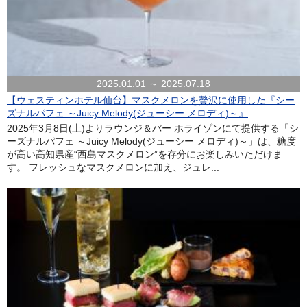
2025.01.01 ～ 2025.07.18
【ウェスティンホテル仙台】マスクメロンを贅沢に使用した『シー
ズナルパフェ ～Juicy Melody(ジューシー メロディ)～』
2025年3月8日(土)よりラウンジ＆バー ホライゾンにて提供する「シ
ーズナルパフェ ～Juicy Melody(ジューシー メロディ)～」は、糖度
が高い高知県産“西島マスクメロン”を存分にお楽しみいただけま
す。 フレッシュなマスクメロンに加え、ジュレ...