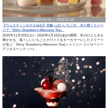
2025.01.01 ～ 2026.01.16
【ウェスティンホテル仙台】甘酸っぱいいちごを、光り輝くスイー
ツで『Shiny Strawberry Afternoon Tea』
2025年11月29日(土)～2026年1月16日(金)の期間、冬のひとときを
輝かせる、瑞々しいいちごとホワイトをキーカラーにしたスイーツ
が並ぶ「Shiny Strawberry Afternoon Tea(シャイニー ストロベリー
アフタヌーンティー)...