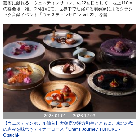
芸術に触れる「ウェスティンサロン」の22回目として、地上110m
の宴会場「雅」(25階)にて、世界中で活躍する演奏家によるクラシ
ック音楽イベント「ウェスティンサロン Vol.22」を開...
2025.01.01 ～ 2026.12.03
【ウェスティンホテル仙台】大槌鹿や漢方和牛とともに、東北の秋
の恵みを味わうディナーコース「Chef's Journey TOHOKU -
Otsuchi-」