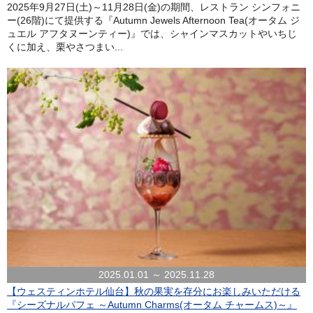
2025年9月27日(土)～11月28日(金)の期間、レストラン シンフォニ
ー(26階)にて提供する『Autumn Jewels Afternoon Tea(オータム ジ
ュエル アフタヌーンティー)』では、シャインマスカットやいちじ
くに加え、栗やさつまい...
2025.01.01 ～ 2025.11.28
【ウェスティンホテル仙台】秋の果実を存分にお楽しみいただける
『シーズナルパフェ ～Autumn Charms(オータム チャームス)～』