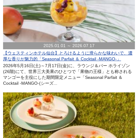
2025.01.01 ～ 2026.07.17
【ウェスティンホテル仙台】とろけるように滑らかな味わいで、濃
厚な香りが魅力的「Seasonal Parfait ＆ Cocktail -MANGO-」
2026年5月16日(土)～7月17日(金)に、ラウンジ＆バー ホライゾン
(26階)にて、世界三大美果のひとつで「果物の王様」とも称される
マンゴーを主役にした期間限定メニュー「Seasonal Parfait ＆
Cocktail -MANGO-(シーズ...