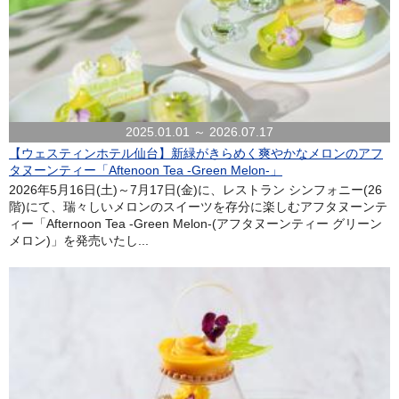
2025.01.01 ～ 2026.07.17
【ウェスティンホテル仙台】新緑がきらめく爽やかなメロンのアフ
タヌーンティー「Aftenoon Tea -Green Melon-」
2026年5月16日(土)～7月17日(金)に、レストラン シンフォニー(26
階)にて、瑞々しいメロンのスイーツを存分に楽しむアフタヌーンテ
ィー「Afternoon Tea -Green Melon-(アフタヌーンティー グリーン
メロン)」を発売いたし...