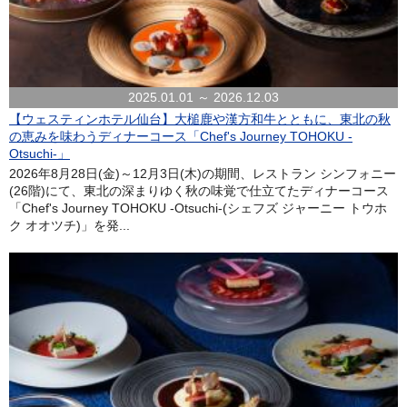
2025.01.01 ～ 2026.12.03
【ウェスティンホテル仙台】大槌鹿や漢方和牛とともに、東北の秋
の恵みを味わうディナーコース「Chef's Journey TOHOKU -
Otsuchi-」
2026年8月28日(金)～12月3日(木)の期間、レストラン シンフォニー
(26階)にて、東北の深まりゆく秋の味覚で仕立てたディナーコース
「Chef's Journey TOHOKU -Otsuchi-(シェフズ ジャーニー トウホ
ク オオツチ)」を発...