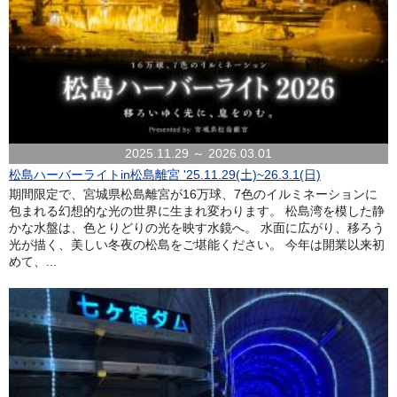
2025.11.29 ～ 2026.03.01
松島ハーバーライトin松島離宮 '25.11.29(土)~26.3.1(日)
期間限定で、宮城県松島離宮が16万球、7色のイルミネーションに
包まれる幻想的な光の世界に生まれ変わります。 松島湾を模した静
かな水盤は、色とりどりの光を映す水鏡へ。 水面に広がり、移ろう
光が描く、美しい冬夜の松島をご堪能ください。 今年は開業以来初
めて、...