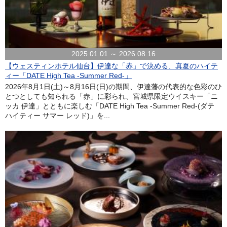
2025.01.01 ～ 2026.08.16
【ウェスティンホテル仙台】伊達な「赤」で決める、真夏のハイテ
ィー「DATE High Tea -Summer Red-」
2026年8月1日(土)～8月16日(日)の期間、伊達藩の代表的な色彩のひ
とつとしても知られる「赤」に彩られ、宮城県限定ウイスキー「ニ
ッカ 伊達」とともに楽しむ「DATE High Tea -Summer Red-(ダテ
ハイティー サマー レッド)」を...