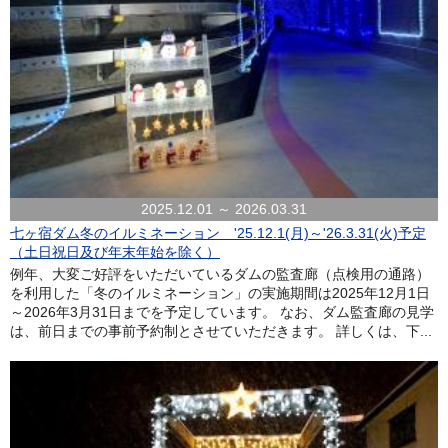
2025.12.01 ～ 2026.03.31
七ヶ宿ダム冬のイルミネーション '25.12.1(月)～'26.3.31(火)予定
（土日祝日及び年末年始を除く）
例年、大変ご好評をいただいているダムの監査廊（点検用の通路）
を利用した「冬のイルミネーション」の実施期間は2025年12月1日
～2026年3月31日までを予定しています。 なお、ダム監査廊の見学
は、前日までの事前予約制とさせていただきます。 詳しくは、下...