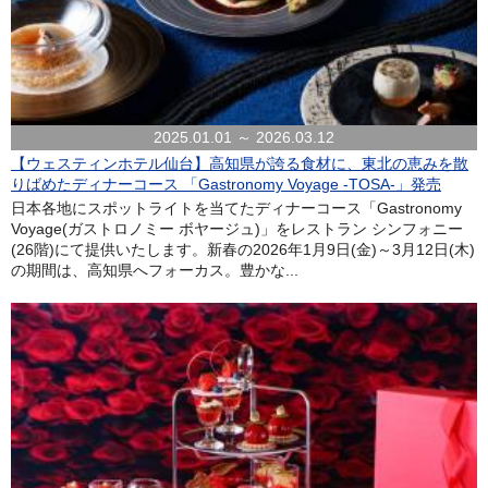
2025.01.01 ～ 2026.03.12
【ウェスティンホテル仙台】高知県が誇る食材に、東北の恵みを散
りばめたディナーコース 「Gastronomy Voyage -TOSA-」発売
日本各地にスポットライトを当てたディナーコース「Gastronomy
Voyage(ガストロノミー ボヤージュ)」をレストラン シンフォニー
(26階)にて提供いたします。新春の2026年1月9日(金)～3月12日(木)
の期間は、高知県へフォーカス。豊かな...