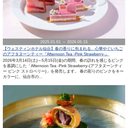
2025.01.01 ～ 2026.05.15
【ウェスティンホテル仙台】春の香りに包まれる、心華やぐいちご
のアフタヌーンティー『Afternoon Tea -Pink Strawberry-』
2026年3月14日(土)～5月15日(金)の期間、春の訪れを感じるピンク
を基調にした「Afternoon Tea -Pink Strawberry-(アフタヌーンティ
ー ピンク ストロベリー)」を発売します。 春の彩りのピンクをキー
カラーに、仙台市の...