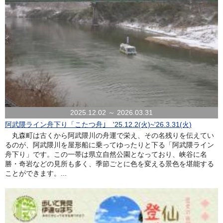
2025.12.02 ～ 2026.03.31
阿武隈ライン舟下り「こたつ舟｣ '25.12.2(火)~'26.3.31(火)
丸森町は古くから阿武隈川の舟運で栄え、その名残りを伝えてい
るのが、阿武隈川を屋形船に乗ってゆったりと下る「阿武隈ライン
舟下り」です。この一帯は県立自然公園となっており、峡谷に名
勝・奇岩などの見所も多く、季節ごとに色を変える景色を堪能する
ことができます。...