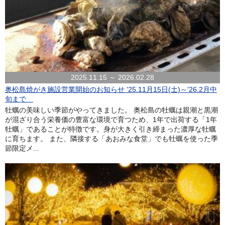
2025.11.15 ～ 2026.02.28
奥松島焼がき施設営業開始のお知らせ '25.11月15日(土)～'26.2月中
旬まで
牡蠣の美味しい季節がやってきました。 奥松島の牡蠣は親潮と黒潮
が混ざり合う栄養価の豊富な環境で育つため、1年で出荷する「1年
牡蠣」であることが特徴です。身が大きく引き締まった濃厚な牡蠣
に育ちます。 また、隣接する「あおみな食堂」でも牡蠣を使った季
節限定メ...