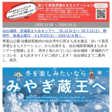
2025.12.06 ～ 2026.03.21
仙台城跡・登城路まち歩きツアー '25.12.6(土)～'26.3.21(土) 期
間中 毎週土曜日 ※1月3日(土)・10日(土)を除く
青葉山公園 仙臺緑彩館内の仙台市中心部まち歩き拠点「歩いて発見
伊達なまちステーション」から出発する、仙台城跡登城路まち歩き
ツアーを開催します。 意外と知られていない仙台城跡・登城路のア
レコレを、まち歩きガイドがご紹介します！ 仙台城址までご案内
し、政宗...