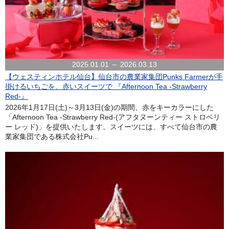
2025.01.01 ～ 2026.03.13
【ウェスティンホテル仙台】仙台市の農業家集団Punks Farmerが手
掛けるいちごを、赤いスイーツで 『Afternoon Tea -Strawberry
Red-』
2026年1月17日(土)～3月13日(金)の期間、赤をキーカラーにした
「Afternoon Tea -Strawberry Red-(アフタヌーンティー ストロベリ
ー レッド)」を提供いたします。スイーツには、すべて仙台市の農
業家集団である株式会社Pu...