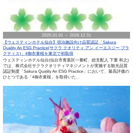
2025.01.01 ～ 2026.12.31
【ウェスティンホテル仙台】宿泊施設向け品質認証「Sakura
Quality An ESG Practice(サクラ クオリティ アン イーエスジー プラ
クティス)」4御衣黄桜を東北で初取得
ウェスティンホテル仙台(仙台市青葉区一番町、総支配人 下重 和之)
では、株式会社サクラクオリティマネジメントが実施する観光品質
認証制度「Sakura Quality An ESG Practice」において、最高評価の
ひとつである「4御衣黄桜」を取得いた...