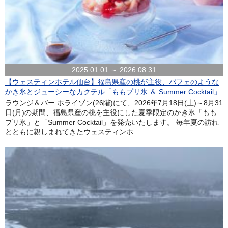
2025.01.01 ～ 2026.08.31
【ウェスティンホテル仙台】福島県産の桃が主役、パフェのような
かき氷とジューシーなカクテル「ももプリ氷 ＆ Summer Cocktail」
ラウンジ＆バー ホライゾン(26階)にて、2026年7月18日(土)～8月31
日(月)の期間、福島県産の桃を主役にした夏季限定のかき氷「もも
プリ氷」と「Summer Cocktail」を発売いたします。 毎年夏の訪れ
とともに親しまれてきたウェスティンホ...