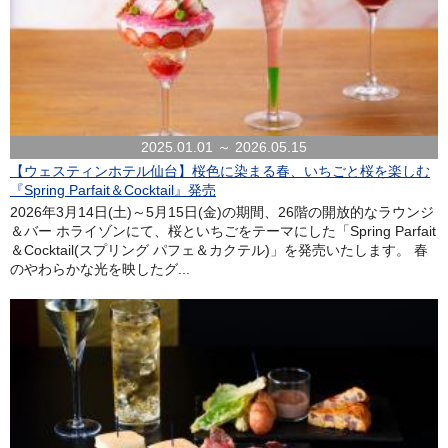
2025.01.01 ～ 2026.05.15
【ウェスティンホテル仙台】桜色に染まる春、いちごと桜を楽しむ
『Spring Parfait＆Cocktail』発売
2026年3月14日(土)～5月15日(金)の期間、26階の開放的なラウンジ
＆バー ホライゾンにて、桜といちごをテーマにした「Spring Parfait
＆Cocktail(スプリング パフェ＆カクテル)」を発売いたします。 春
のやわらかな光を映したグ...