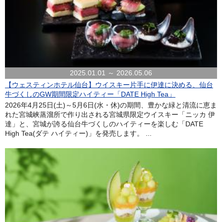
2025.01.01 ～ 2026.05.06
【ウェスティンホテル仙台】ウイスキー片手に伊達に決める、仙台
牛づくしのGW期間限定ハイティー「DATE High Tea」
2026年4月25日(土)～5月6日(水・休)の期間、豊かな緑と清流に恵ま
れた宮城峡蒸溜所で作り出される宮城県限定ウイスキー「ニッカ 伊
達」と、宮城が誇る仙台牛づくしのハイティーを楽しむ「DATE
High Tea(ダテ ハイティー)」を発売します。 ...