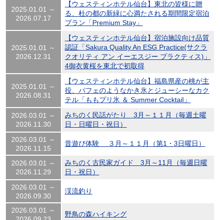
【ウェスティンホテル仙台】東北の皆様に贈
2025.01.01 ～
る、杜の都の新緑に心満たされる期間限定宿泊
2026.07.17
プラン「Premium Stay」
【ウェスティンホテル仙台】宿泊施設向け品質
認証「Sakura Quality An ESG Practice(サクラ
2025.01.01 ～
2026.12.31
クオリティ アン イーエスジー プラクティス)」
4御衣黄桜を東北で初取得
【ウェスティンホテル仙台】福島県産の桃が主
2025.01.01 ～
役、パフェのようなかき氷とジューシーなカク
2026.08.31
テル「ももプリ氷 ＆ Summer Cocktail」
みちのく民話がたり 3月～１１月（毎週土曜
2026.03.01 ～
2026.11.30
日・日曜日・祝日）
2026.03.01 ～
昔遊び体験 ３月～１１月（第1・3日曜日）
2026.11.15
みちのく古民家ガイド 3月～11月（毎週日曜
2026.03.01 ～
2026.11.29
日・祝日）
2026.03.01 ～
渓流釣り
2026.09.30
2026.03.01 ～
野鳥の森ハイキング
2026.09.23