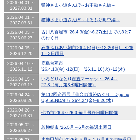
2026.04.01 ～
猫神さま小道さんぽ～お不動さん編～
2027.03.31
2026.04.01 ～
猫神さま小道さんぽ～まるもり町中編～
2027.03.31
古川八百屋市 '26.4.3(金)~6.27(土)までの3と7
2026.04.03 ～
2026.06.27
の付く日
石巻ふれあい朝市’26.4.5(日)～12.20(日) ※第
2026.04.05 ～
2026.12.20
1・3日曜日
鹿島台互市
2026.04.10 ～
2026.11.12
'26.4.10(金)~12(日) ’26.11.10(火)~12(木)
いろどりなとり産直マーケット '26.4～
2026.04.15 ～
2027.03.17
27.3（毎月第3水曜日開催）
第112回企画展「仙台の遺跡めぐり Digging
2026.04.24 ～
2026.08.26
Up! SENDAI!!」26’4.24(金)~8.26(水)
2026.04.26 ～
七の市'26.4～26.3 毎月最終日曜日開催
2027.03.31
2026.05.02 ～
若柳朝市 '26.5月～6月の毎週土曜日
2026.06.27
小牛田朝市 2026年５月～１０月までの毎週日
2026.05.03 ～