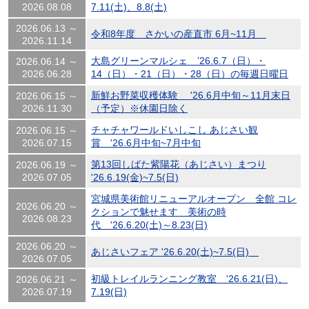
2026.08.08
7.11(土)、8.8(土)
2026.06.13 ～
令和8年度 さかいの産直市 6月~11月
2026.11.14
大島グリーンマルシェ ’26.6.7（日）・
2026.06.14 ～
2026.06.28
14（日）・21（日）・28（日）の毎週日曜日
新鮮お野菜収穫体験 '26.6月中旬～11月末日
2026.06.15 ～
2026.11.30
（予定）※休園日除く
チャチャワールドいしこし あじさい観
2026.06.15 ～
2026.07.15
賞 '26.6月中旬~7月中旬
第13回しばた紫陽花（あじさい）まつり
2026.06.19 ～
2026.07.05
'26.6.19(金)~7.5(日)
宮城県美術館リニューアルオープン 全館 コレ
2026.06.20 ～
クションで魅せます 美術の時
2026.08.23
代 '26.6.20(土)～8.23(日)
2026.06.20 ～
あじさいフェア '26.6.20(土)~7.5(日)
2026.07.05
初級トレイルランニング教室 '26.6.21(日)、
2026.06.21 ～
2026.07.19
7.19(日)