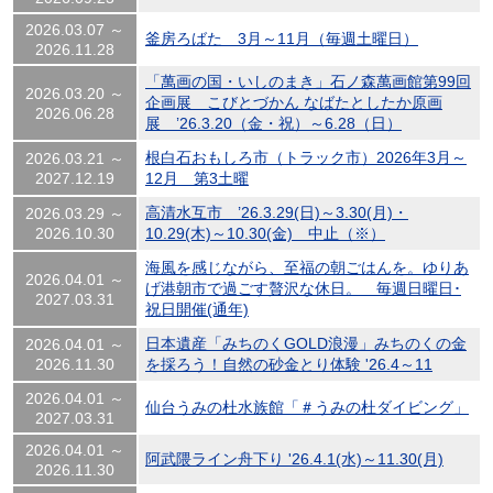
2026.03.07 ～
釜房ろばた 3月～11月（毎週土曜日）
2026.11.28
「萬画の国・いしのまき」石ノ森萬画館第99回
2026.03.20 ～
企画展 こびとづかん なばたとしたか原画
2026.06.28
展 ’26.3.20（金・祝）～6.28（日）
根白石おもしろ市（トラック市）2026年3月～
2026.03.21 ～
2027.12.19
12月 第3土曜
高清水互市 ’26.3.29(日)～3.30(月)・
2026.03.29 ～
2026.10.30
10.29(木)～10.30(金) 中止（※）
海風を感じながら、至福の朝ごはんを。ゆりあ
2026.04.01 ～
げ港朝市で過ごす贅沢な休日。 毎週日曜日･
2027.03.31
祝日開催(通年)
日本遺産「みちのくGOLD浪漫」みちのくの金
2026.04.01 ～
2026.11.30
を採ろう！自然の砂金とり体験 '26.4～11
2026.04.01 ～
仙台うみの杜水族館「＃うみの杜ダイビング」
2027.03.31
2026.04.01 ～
阿武隈ライン舟下り '26.4.1(水)～11.30(月)
2026.11.30