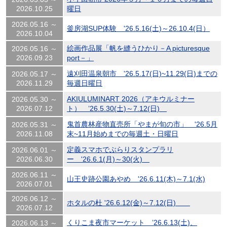
2026.10.25
曜日
2026.05.16 ～
釜房湖SUP体験 '26.5.16(土)～26.10.4(日）
2026.10.04
絵画作品展「帆を縫うひかり－A picturesque
2026.05.16 ～
2026.09.23
port－」
遠刈田温泉朝市 '26.5.17(日)~11.29(日)までの
2026.05.17 ～
2026.11.29
毎週日曜日
AKIULUMINART 2026（アキウルミナー
2026.05.30 ～
2026.07.12
ト） ’26.5.30(土)～7.12(日)
鬼首農林産物直売所「やまが旬の市」 '26.5月
2026.05.31 ～
2026.11.08
末~11月始めまでの毎週土・日曜日
定義スマホでぶらりスタンプラリ
2026.06.01 ～
2026.06.30
ー '26.6.1(月)～30(火)
2026.06.11 ～
山王史跡公園あやめ '26.6.11(木)～7.1(水)
2026.07.01
2026.06.12 ～
ホタルの杜 '26.6.12(金)～7.12(日)
2026.07.12
くりこま夜市マーケット ’26.6.13(土)、
2026.06.13 ～