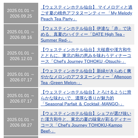
【ウェスティンホテル仙台】 マイメロディと過
2025.01.01 ～
ごす夏の桃色アフタヌーンティー 「My Melody
2026.09.25
Peach Tea Party」
【ウェスティンホテル仙台】伊達な「赤」で決
2025.01.01 ～
める、真夏のハイティー「DATE High Tea -
2026.08.16
Summer Red-」
【ウェスティンホテル仙台】大槌鹿や漢方和牛
2025.01.01 ～
とともに、東北の秋の恵みを味わうディナーコ
2026.12.03
ース「Chef's Journey TOHOKU -Otsuchi-」
【ウェスティンホテル仙台】新緑がきらめく爽
2025.01.01 ～
やかなメロンのアフタヌーンティー「Aftenoon
2026.07.17
Tea -Green Melon-」
【ウェスティンホテル仙台】とろけるように滑
2025.01.01 ～
らかな味わいで、濃厚な香りが魅力的
2026.07.17
「Seasonal Parfait ＆ Cocktail -MANGO-」
【ウェスティンホテル仙台】シェフが選び抜い
た漢方和牛と、東北の夏の味覚が彩るディナー
2025.01.01 ～
2026.08.27
コース「Chef's Journey TOHOKU-Kampo
Beef-」