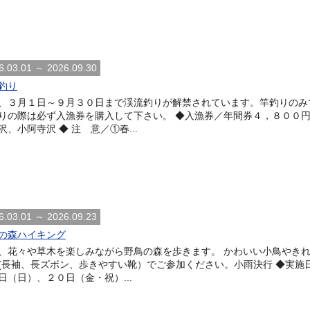
6.03.01 ～ 2026.09.30
釣り
、３月１日～９月３０日まで渓流釣りが解禁されています。竿釣りのみ
りの際は必ず入漁券を購入して下さい。 ◆入漁券／年間券４，８００円
沢、小阿寺沢 ◆ 注 意／①春...
6.03.01 ～ 2026.09.23
の森ハイキング
、花々や草木を楽しみながら野鳥の森を歩きます。 かわいい小鳥やきれ
(長袖、長ズボン、歩きやすい靴）でご参加ください。小雨決行 ◆実施
日（日）、２０日（金・祝）...