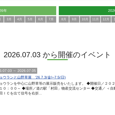
26年
20
月
3月
4月
5月
6月
7月
8月
9月
10月
11月
12月
2026.07.03 から開催のイベント
6.07.03 ～ 2026.07.05
ウランと山野草展 '26.7.3(金)~7.5(日)
ョウランを中心に山野草等の展示販売をいたします。 ◆開催日／２０２
１０：００～ ◆場所／道の駅「村田」物産交流センター ◆交通／ ＜自
田ＩＣを出て信号を右折...