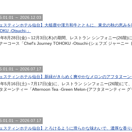
5.01.01 ～ 2026.12.03
ェスティンホテル仙台】大槌鹿や漢方和牛とともに、東北の秋の恵みを味わうデ
OKU -Otsuchi-」
26年8月28日(金)～12月3日(木)の期間、レストラン シンフォニー(2
ーコース「Chef's Journey TOHOKU -Otsuchi-(シェフズ ジャーニ
5.01.01 ～ 2026.07.17
ェスティンホテル仙台】新緑がきらめく爽やかなメロンのアフタヌーンティー「Afte
26年5月16日(土)～7月17日(金)に、レストラン シンフォニー(26階
ヌーンティー「Afternoon Tea -Green Melon-(アフタヌーンティー
5.01.01 ～ 2026.07.17
ェスティンホテル仙台】とろけるように滑らかな味わいで、濃厚な香りが魅力的「Seaso