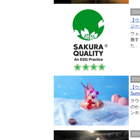
202
【ウ
ジー
ウェ
施す
た...
202
【ウ
Summ
ラウ
のか
ンホ.
202