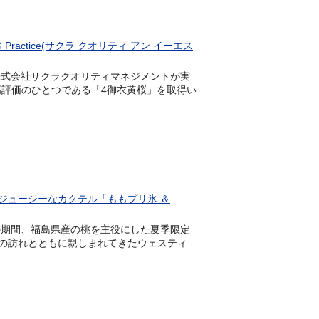
 Practice(サクラ クオリティ アン イーエス
、株式会社サクラクオリティマネジメントが実
おいて、最高評価のひとつである「4御衣黄桜」を取得い
ジューシーなカクテル「ももプリ氷 ＆
(月)の期間、福島県産の桃を主役にした夏季限定
毎年夏の訪れとともに親しまれてきたウェスティ