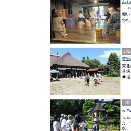
みち
「昔
聞い
われ
202
昔遊
東北
昔懐
◆場
202
みち
ふる
月（
00、