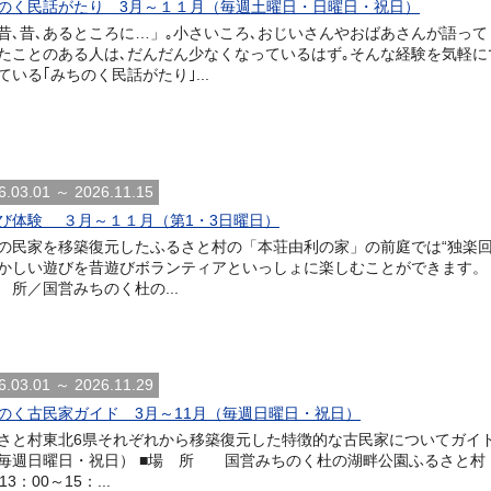
のく民話がたり 3月～１１月（毎週土曜日・日曜日・祝日）
､昔､あるところに…」｡小さいころ､おじいさんやおばあさんが語って
たことのある人は､だんだん少なくなっているはず｡そんな経験を気軽に
ている｢みちのく民話がたり｣...
6.03.01 ～ 2026.11.15
び体験 ３月～１１月（第1・3日曜日）
の民家を移築復元したふるさと村の「本荘由利の家」の前庭では“独楽回し
かしい遊びを昔遊びボランティアといっしょに楽しむことができます。 
 所／国営みちのく杜の...
6.03.01 ～ 2026.11.29
のく古民家ガイド 3月～11月（毎週日曜日・祝日）
さと村東北6県それぞれから移築復元した特徴的な古民家についてガイド
毎週日曜日・祝日） ■場 所 国営みちのく杜の湖畔公園ふるさと村 「
13：00～15：...