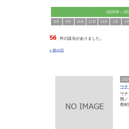
2025年～20
8月
9月
10月
11月
12月
1月
2
56
件の該当がありました。
« 前の日
202
ウチョ
ウチ
間／
県村