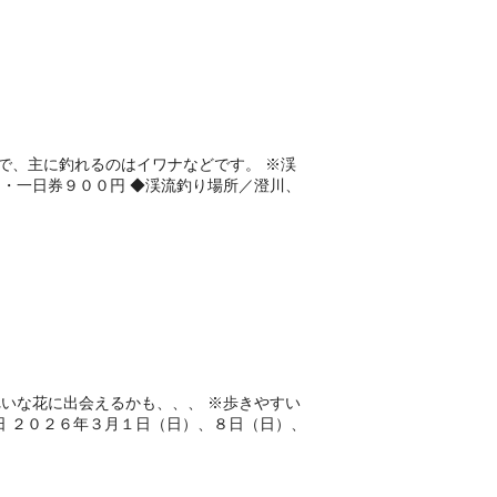
で、主に釣れるのはイワナなどです。 ※渓
・一日券９００円 ◆渓流釣り場所／澄川、
いな花に出会えるかも、、、 ※歩きやすい
日 ２０２６年３月１日（日）、８日（日）、