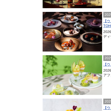
202
【ウ
TOH
20
ディナ
202
【ウ
20
アフタ
202
【ウ