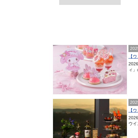
202
【ウ
20
ィ」
202
【ウ
20
ウイス