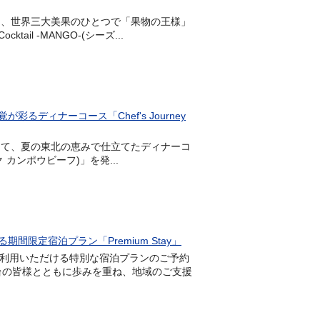
階)にて、世界三大美果のひとつで「果物の王様」
ail -MANGO-(シーズ...
ディナーコース「Chef's Journey
6階)にて、夏の東北の恵みで仕立てたディナーコ
ウホク カンポウビーフ)」を発...
限定宿泊プラン「Premium Stay」
けにご利用いただける特別な宿泊プランのご予約
仙台の皆様とともに歩みを重ね、地域のご支援