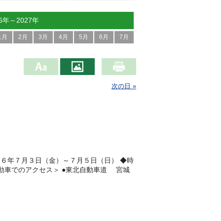
26年～2027年
1月
2月
3月
4月
5月
6月
7月
次の日 »
６年７月３日（金）～７月５日（日） ◆時
動車でのアクセス＞ ●東北自動車道 宮城