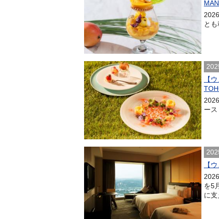
MAN
20
とも称
202
【ウ
TOH
20
ース「
202
【ウ
20
を5
に支