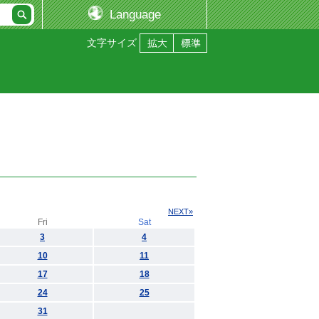
Language
文字サイズ
NEXT»
Fri
Sat
3
4
10
11
17
18
24
25
31