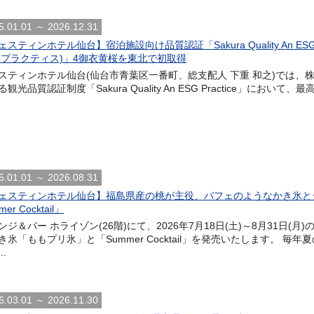
5.01.01 ～ 2026.12.31
ェスティンホテル仙台】宿泊施設向け品質認証「Sakura Quality An ESG
 プラクティス)」4御衣黄桜を東北で初取得
スティンホテル仙台(仙台市青葉区一番町、総支配人 下重 和之)では
る観光品質認証制度「Sakura Quality An ESG Practice」に
5.01.01 ～ 2026.08.31
ェスティンホテル仙台】福島県産の桃が主役、パフェのようなかき氷と
er Cocktail」
ンジ＆バー ホライゾン(26階)にて、2026年7月18日(土)～8月31日
き氷「ももプリ氷」と「Summer Cocktail」を発売いたします。 
..
6.03.01 ～ 2026.11.30