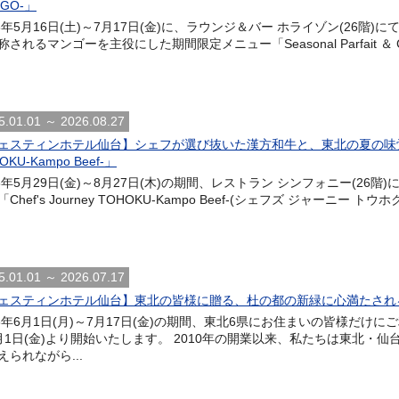
GO-」
26年5月16日(土)～7月17日(金)に、ラウンジ＆バー ホライゾン(26
されるマンゴーを主役にした期間限定メニュー「Seasonal Parfait ＆ Cockt
5.01.01 ～ 2026.08.27
ェスティンホテル仙台】シェフが選び抜いた漢方和牛と、東北の夏の味覚が彩る
OKU-Kampo Beef-」
26年5月29日(金)～8月27日(木)の期間、レストラン シンフォニー(2
Chef's Journey TOHOKU-Kampo Beef-(シェフズ ジャーニー ト
5.01.01 ～ 2026.07.17
ェスティンホテル仙台】東北の皆様に贈る、杜の都の新緑に心満たされる期間
26年6月1日(月)～7月17日(金)の期間、東北6県にお住まいの皆様だ
月1日(金)より開始いたします。 2010年の開業以来、私たちは東北・
えられながら...