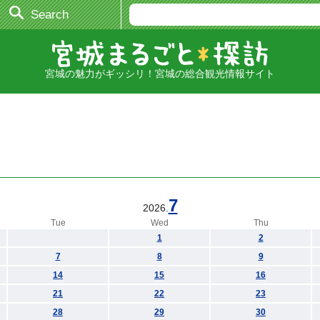
Search
宮城の魅力がギッシリ！宮城の総合観光情報サイト
7
2026.
Tue
Wed
Thu
1
2
7
8
9
14
15
16
21
22
23
28
29
30