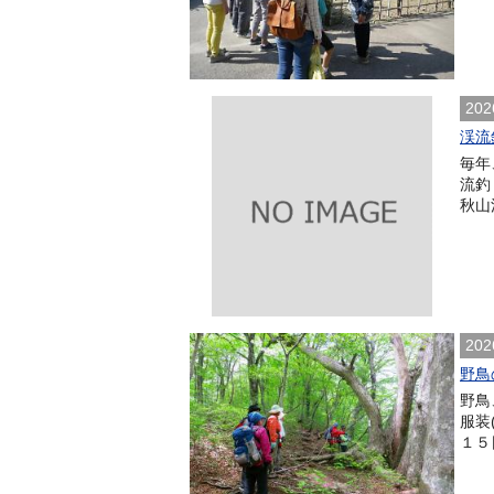
202
渓流
毎年
流釣
秋山
202
野鳥
野鳥
服装
１５