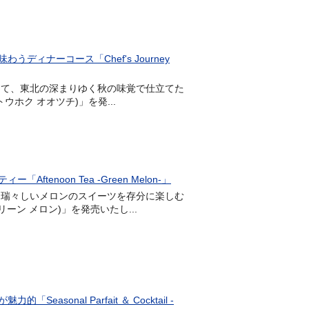
ィナーコース「Chef's Journey
6階)にて、東北の深まりゆく秋の味覚で仕立てた
ー トウホク オオツチ)」を発...
noon Tea -Green Melon-」
)にて、瑞々しいメロンのスイーツを存分に楽しむ
 グリーン メロン)」を発売いたし...
nal Parfait ＆ Cocktail -