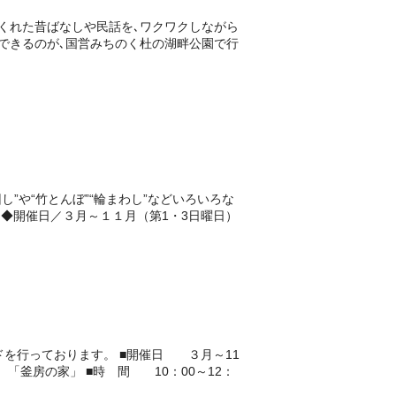
くれた昔ばなしや民話を､ワクワクしながら
できるのが､国営みちのく杜の湖畔公園で行
”や“竹とんぼ”“輪まわし”などいろいろな
◆開催日／３月～１１月（第1・3日曜日）
を行っております。 ■開催日 ３月～11
釜房の家」 ■時 間 10：00～12：