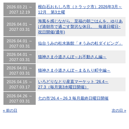
根白石おもしろ市（トラック市）2026年3月～
2026.03.21 ～
2027.12.19
12月 第3土曜
海風を感じながら、至福の朝ごはんを。ゆりあ
2026.04.01 ～
げ港朝市で過ごす贅沢な休日。 毎週日曜日･
2027.03.31
祝日開催(通年)
2026.04.01 ～
仙台うみの杜水族館「＃うみの杜ダイビング」
2027.03.31
2026.04.01 ～
猫神さま小道さんぽ～お不動さん編～
2027.03.31
2026.04.01 ～
猫神さま小道さんぽ～まるもり町中編～
2027.03.31
いろどりなとり産直マーケット '26.4～
2026.04.15 ～
2027.03.17
27.3（毎月第3水曜日開催）
2026.04.26 ～
七の市'26.4～26.3 毎月最終日曜日開催
2027.03.31
« 前の日
次の日 »