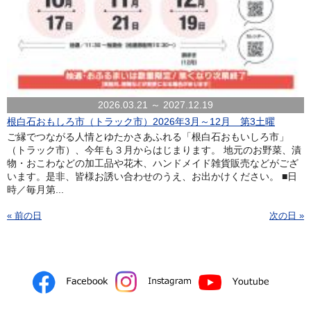
2026.03.21 ～ 2027.12.19
根白石おもしろ市（トラック市）2026年3月～12月 第3土曜
ご縁でつながる人情とゆたかさあふれる「根白石おもいしろ市」
（トラック市）、今年も３月からはじまります。 地元のお野菜、漬
物・おこわなどの加工品や花木、ハンドメイド雑貨販売などがござ
います。是非、皆様お誘い合わせのうえ、お出かけください。 ■日
時／毎月第...
« 前の日
次の日 »