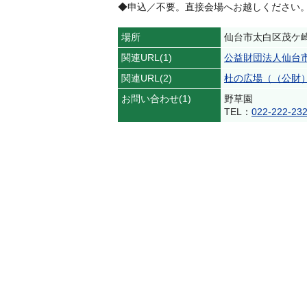
◆申込／不要。直接会場へお越しください
場所
仙台市太白区茂ケ崎
関連URL(1)
公益財団法人仙台
関連URL(2)
杜の広場（（公財
お問い合わせ(1)
野草園
TEL：
022-222-23