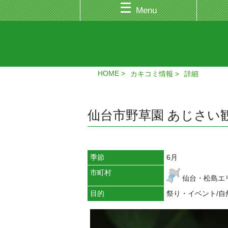
Menu
HOME
カキコミ情報
詳細
仙台市野草園 あじさい観察
季節
6月
市町村
仙台・松島エ
目的
祭り・イベント/自