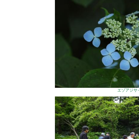
エゾアジサ