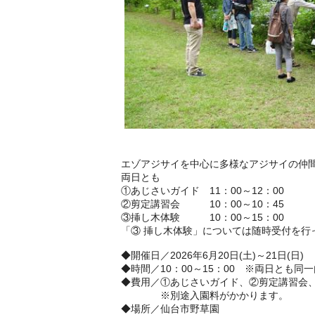
エゾアジサイを中心に多様なアジサイの仲
両日とも
①あじさいガイド 11：00～12：00
②剪定講習会 10：00～10：45
③挿し木体験 10：00～15：00
「③ 挿し木体験」については随時受付を行
◆開催日／2026年6月20日(土)～21日(日)
◆時間／10：00～15：00 ※両日とも同
◆費用／①あじさいガイド、②剪定講習会
※別途入園料がかかります。
◆場所／仙台市野草園