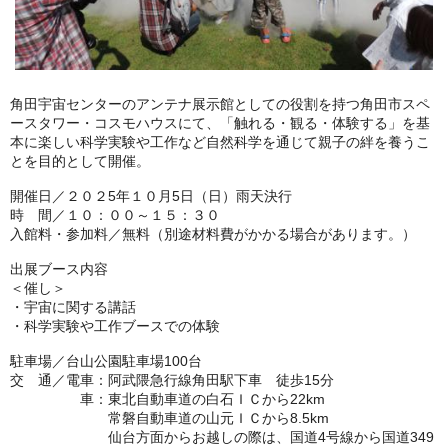
角田宇宙センターのアンテナ展示館としての役割を持つ角田市スペ
ースタワー・コスモハウスにて、「触れる・観る・体験する」を基
本に楽しい科学実験や工作など自然科学を通じて親子の絆を養うこ
とを目的として開催。
開催日／２０２5年１０月5日（日）雨天決行
時 間／１０：００～１５：３０
入館料・参加料／無料（別途材料費がかかる場合があります。）
出展ブース内容
＜催し＞
・宇宙に関する講話
・科学実験や工作ブースでの体験
駐車場／台山公園駐車場100台
交 通／電車：阿武隈急行線角田駅下車 徒歩15分
車：東北自動車道の白石ＩＣから22km
常磐自動車道の山元ＩＣから8.5km
仙台方面からお越しの際は、国道4号線から国道349