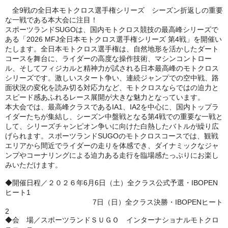
全9戦の全日本モトクロス選手権シリーズ シーズン折返しの重要
な一戦である本大会に注目！
スポーツランドSUGOは、国内モトクロス競技の最高峰シリーズで
ある「2026 MFJ全日本モトクロス選手権シリーズ 第4戦」を開催い
たします。全日本モトクロス選手権は、自然地形を活かしたダート
コースを舞台に、ライダーの高度な操作技術、マシンコントロー
ル、そしてフィジカルと精神力が試される日本最高峰のモトクロス
シリーズです。激しいスタート争い、連続ジャンプでの空中戦、路
面状況の変化を読み切る対応力など、モトクロスならではの迫力と
スピード感あふれるレース展開が大きな魅力となっています。
本大会では、最高峰クラスであるIA1、IA2を中心に、国内トップラ
イダーたちが集結し、シーズン中盤戦となる第4戦での重要な一戦と
して、シリーズチャンピオン争いに向けた白熱したバトルが繰り広
げられます。スポーツランドSUGOのモトクロスコースでは、観戦
エリアから間近でライダーの走りを体感でき、ダイナミックなジャ
ンプやコーナリングによる迫力ある走行を臨場感たっぷりにお楽し
みいただけます。
◆開催日程／２０２６年6月6日（土）全クラス公式予選・IBOPEN
ヒート1
7日（日）全クラス決勝・IBOPENヒート
2
◆会 場／スポーツランドＳＵＧＯ インターナショナルモトクロ