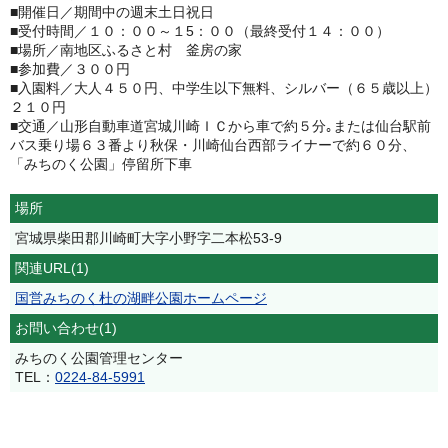
■開催日／期間中の週末土日祝日
■受付時間／１０：００～１5：００（最終受付１４：００）
■場所／南地区ふるさと村 釜房の家
■参加費／３００円
■入園料／大人４５０円、中学生以下無料、シルバー（６５歳以上）
２１０円
■交通／山形自動車道宮城川崎ＩＣから車で約５分｡または仙台駅前
バス乗り場６３番より秋保・川崎仙台西部ライナーで約６０分、
「みちのく公園」停留所下車
場所
宮城県柴田郡川崎町大字小野字二本松53-9
関連URL(1)
国営みちのく杜の湖畔公園ホームページ
お問い合わせ(1)
みちのく公園管理センター
TEL：
0224-84-5991