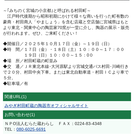
～｢みちのく宮城の小京都｣と呼ばれる村田町～
江戸時代後期から昭和初期にかけて様々な商いを行った町有数の
豪商・村田商人「やましょう」を含む店蔵と空店舗に宮城県はもと
より東北・関東中心の陶芸家70窯が一堂に介し、陶器の展示・販売
が行われます。ぜひ、ご来町ください！
◆開催日／２０２５年１０月１７日（金）～１９日（日）
◆時 間／１７日（金）・１８日（土）１０：００～１７：００
１９日（日）１０：００～１５：0０
◆場 所／村田町蔵の町並み
◆交 通／ＪＲ東北本線･大河原駅より宮城交通バス村田･川崎行き
で２０分、村田中央下車。または東北自動車道・村田ＩＣより車で
５分。
◆駐車場／有
関連URL(1)
みやぎ村田町蔵の陶器市オフィシャルサイト
お問い合わせ(1)
ＮＰO法人むらた蔵わらし ＦＡＸ：0224-83-4348
TEL：
080-6025-6691