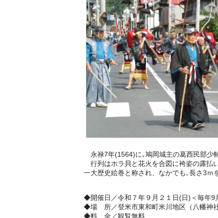
永禄7年(1564)に､鳩岡城主の葛西民部
行列はホラ貝と花火を合図に袴姿の露払いを
一大歴史絵巻と称され、なかでも､長さ3ｍ
◆開催日／令和７年９月２１日(日)＜毎年9
◆場 所／登米市東和町米川地区（八幡神社
◆料 金／観覧無料