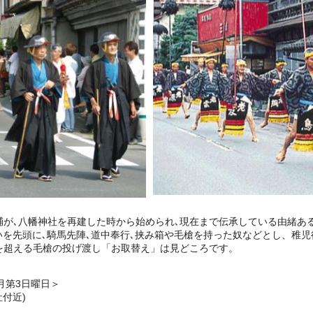
少輔が､八幡神社を再建した時から始められ､現在まで伝承している由緒あ
先頭に､騎馬先陣､道中奉行､挟み箱や毛槍を持った奴などとし、稚児行
を超える毛槍の投げ渡し「お取替え」は見どころです。
月第3日曜日＞
付近)