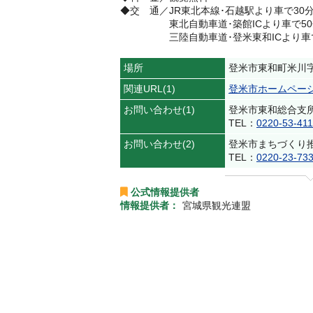
◆交 通／JR東北本線･石越駅より車で30分
東北自動車道･築館ICより車で50
三陸自動車道･登米東和ICより車で
場所
登米市東和町米川字
関連URL(1)
登米市ホームペー
お問い合わせ(1)
登米市東和総合支
TEL：
0220-53-4
お問い合わせ(2)
登米市まちづくり
TEL：
0220-23-73
公式情報提供者
情報提供者：
宮城県観光連盟