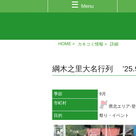
Menu
HOME
カキコミ情報
詳細
綱木之里大名行列 '25.9.
季節
9月
市町村
県北エリア-
目的
祭り・イベント