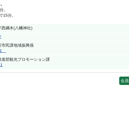
｡
分。
15分。
西綱木(八幡神社)
ジ
所市民課地域振興係
111
推進部観光プロモーション課
31
会員