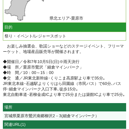
県北エリア-栗原市
目的
祭り・イベント/レジャースポット
お楽しみ抽選会、歌謡ショーなどのステージイベント、フリーマ
ーケット、地場産品販売等が開催されます。
◆開催日／令和7年10月5日(日)※雨天決行
◆場 所／栗原市鶯沢「細倉マインパーク」
◆時 間／10：00～15：00
◆交 通／JR東北新幹線･くりこま高原駅より車で35分｡
JR東北本線･石越駅よりくりはら田園線（市民バス）で60分､バス
停･細倉マインパーク入口下車､徒歩15分｡
東北自動車道･若柳金成ICより車で25分または築館ICより車で25分｡
場所
宮城県栗原市鶯沢南郷柳沢2－3(細倉マインパーク）
関連URL(1)