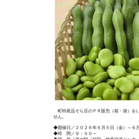
町特産品そら豆のＰＲ販売（箱・袋）をい
せん。
◆開催日／２０２６年６月５日（金）～６
◆時 間／９：００～