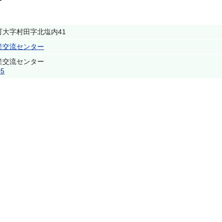
ター
大字村田字北塩内41
産交流センター
産交流センター
05