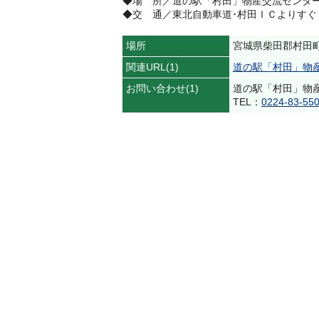
◆場 所／道の駅「村田」物産交流セン
◆交 通／東北自動車道･村田ＩＣよりすぐ
場所
宮城県柴田郡村田町
関連URL(1)
道の駅「村田」物
お問い合わせ(1)
道の駅「村田」物
TEL：
0224-83-55