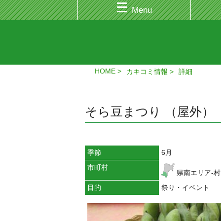
Menu
HOME
カキコミ情報
詳細
そら豆まつり （屋外） '26
季節
6月
市町村
県南エリア-
目的
祭り・イベント