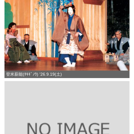
登米薪能(ﾀｷｷﾞﾉｳ) '26.9.19(土)