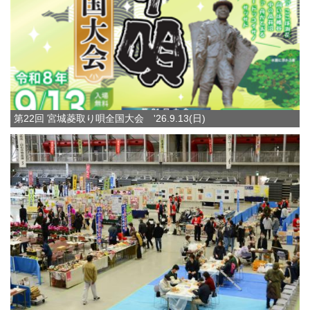
第22回 宮城菱取り唄全国大会 '26.9.13(日)