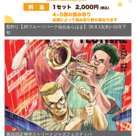
梨狩り【JRフルーツパーク仙台あらはま】’26.8.13(木)~10月下
旬
第35回定禅寺ストリートジャズフェスティバ