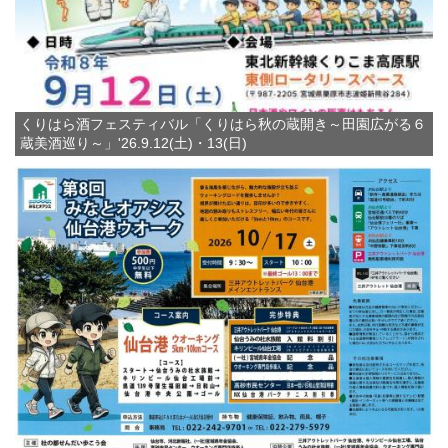
くりはら酒フェスティバル「くりはら秋の蔵開き～田園広がる６
蔵美酒巡り～」'26.9.12(土)・13(日)