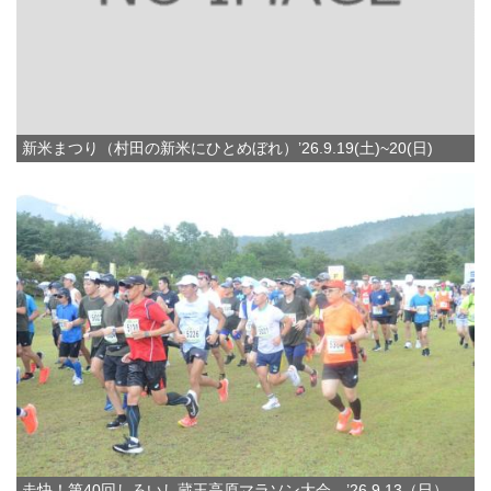
新米まつり（村田の新米にひとめぼれ）’26.9.19(土)~20(日)
走快！第40回しろいし蔵王高原マラソン大会 ’26.9.13（日）