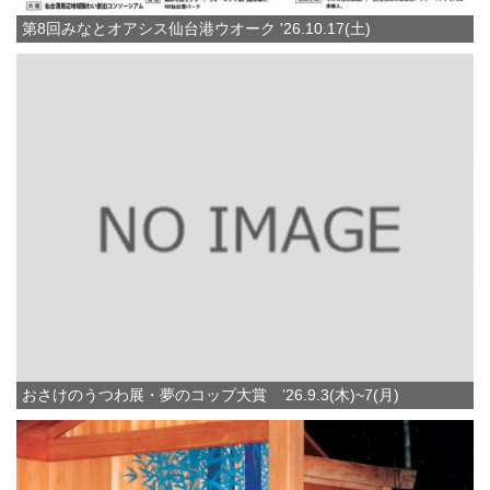
第8回みなとオアシス仙台港ウオーク '26.10.17(土)
おさけのうつわ展・夢のコップ大賞 ’26.9.3(木)~7(月)