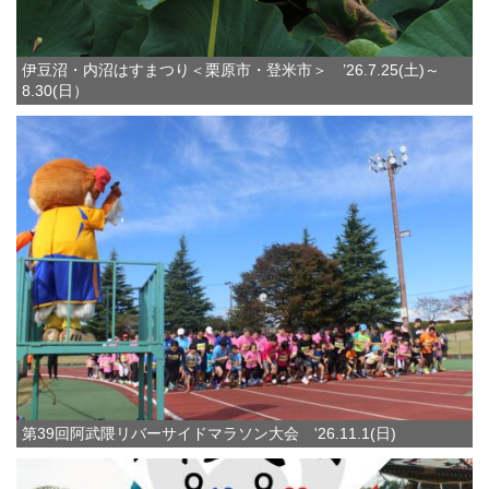
伊豆沼・内沼はすまつり＜栗原市・登米市＞ ’26.7.25(土)～
8.30(日）
第39回阿武隈リバーサイドマラソン大会 '26.11.1(日)