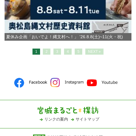
夏休み企画「おいでよ！縄文村へ！」 '26.8.8(土)~11(火・祝)
1
2
3
4
5
NEXT »
リンクの案内
サイトマップ