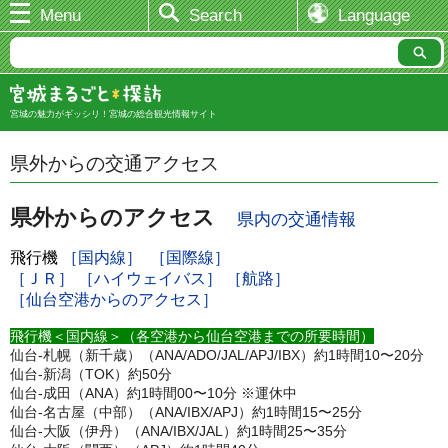
Menu
Search
Language
宮城の魅力がギッシリ！宮城の総合観光情報サイト
県外からの交通アクセス
県外からのアクセス
県内の交通情報
飛行機
［国内線］
［国際線］
［ＪＲ］
［ハイウェイバス］
［航路］
［仙台空港からのアクセス］
飛行機＜国内線＞（各空港から仙台空港までの所要時間）
仙台-札幌（新千歳）（ANA/ADO/JAL/APJ/IBX）約1時間10〜20分
仙台-新潟（TOK）約50分
仙台-成田（ANA）約1時間00〜10分 ※運休中
仙台-名古屋（中部）（ANA/IBX/APJ）約1時間15〜25分
仙台-大阪（伊丹）（ANA/IBX/JAL）約1時間25〜35分