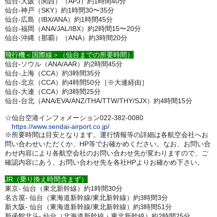
仙台-大阪（関西）（APJ）約1時間40分
仙台-神戸（SKY）約1時間30〜35分
仙台-広島（IBX/ANA）約1時間45分
仙台-福岡（ANA/JAL/IBX）約2時間15〜20分
仙台-沖縄（那覇）（ANA）約3時間20分
飛行機＜国際線＞（仙台までの所要時間）
仙台-ソウル（ANA/AAR）約2時間45分
仙台-上海（CCA）約3時間35分
仙台-北京（CCA）約4時間50分［※大連経由］
仙台-大連（CCA）約3時間25分
仙台-台北（ANA/EVA/ANZ/THA/TTW/THY/SJX）約4時間15分
☆仙台空港インフォメーション022-382-0080
https://www.sendai-airport.co.jp/
※所要時間は目安となります。運行情報等の詳細は各航空会社へお
問い合わせいただくか、HP等でお確かめください。なお、お問い合
わせ内容により各航空会社のお問い合わせ先が変わりますので、ご
確認内容にあう、お問い合わせ先を各社HPよりお確かめ下さい。
JR（乗り換え時間含まず）
東京- 仙台（東北新幹線）約1時間30分
名古屋- 仙台（東海道新幹線/東北新幹線）約3時間3分
新大阪- 仙台（東海道新幹線/東北新幹線）約3時間51分
新函館北斗- 仙台（北海道新幹線・東北新幹線）約2時間25分