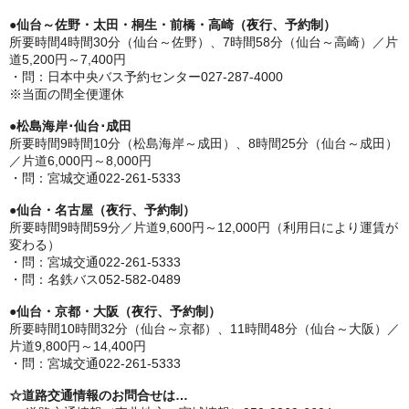
●
仙台～佐野・太田・桐生・前橋・高崎（夜行、予約制）
所要時間4時間30分（仙台～佐野）、7時間58分（仙台～高崎）／片
道5,200円～7,400円
・問：日本中央バス予約センター027-287-4000
※当面の間全便運休
●
松島海岸･仙台･成田
所要時間9時間10分（松島海岸～成田）、8時間25分（仙台～成田）
／片道6,000円～8,000円
・問：宮城交通022-261-5333
●
仙台・名古屋（夜行、予約制）
所要時間9時間59分／片道9,600円～12,000円（利用日により運賃が
変わる）
・問：宮城交通022-261-5333
・問：名鉄バス052-582-0489
●
仙台・京都・大阪（夜行、予約制）
所要時間10時間32分（仙台～京都）、11時間48分（仙台～大阪）／
片道9,800円～14,400円
・問：宮城交通022-261-5333
☆道路交通情報のお問合せは…