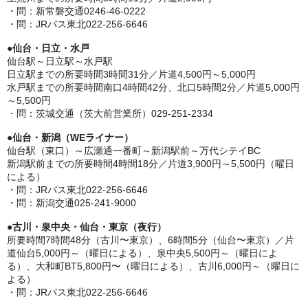
・問：新常磐交通0246-46-0222
・問：JRバス東北022-256-6646
●
仙台・日立・水戸
仙台駅～日立駅～水戸駅
日立駅までの所要時間3時間31分／片道4,500円～5,000円
水戸駅までの所要時間南口4時間42分、北口5時間2分／片道5,000円
～5,500円
・問：茨城交通（茨大前営業所）029-251-2334
●仙台・新潟（WEライナー）
仙台駅（東口）～広瀬通一番町～新潟駅前～万代シテイBC
新潟駅前までの所要時間4時間18分／片道3,900円～5,500円（曜日
による）
・問：JRバス東北022-256-6646
・問：新潟交通025-241-9000
●
古川・泉中央・仙台・東京（夜行）
所要時間7時間48分（古川〜東京）、6時間5分（仙台〜東京）／片
道仙台5,000円～（曜日による）、泉中央5,500円～（曜日によ
る）、大和町BT5,800円〜（曜日による）、古川6,000円～（曜日に
よる）
・問：JRバス東北022-256-6646