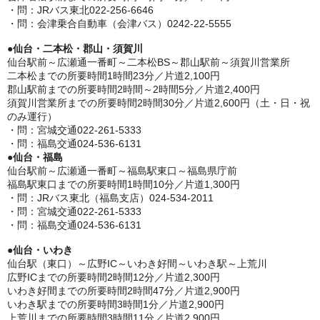
・問：JRバス東北022-256-6646
・問：会津乗合自動車（会津バス）0242-22-5555
●
仙台・二本松・郡山・須賀川
仙台駅前～広瀬通一番町～二本松BS～郡山駅前～須賀川営業所
二本松までの所要時間1時間23分／片道2,100円
郡山駅前までの所要時間2時間～2時間5分／片道2,400円
須賀川営業所までの所要時間2時間30分／片道2,600円（土・日・祝
のみ運行）
・問：宮城交通022-261-5333
・問：福島交通024-536-6131
●
仙台・福島
仙台駅前～広瀬通一番町～福島駅東口～福島県庁前
福島駅東口までの所要時間1時間10分／片道1,300円
・問：JRバス東北（福島支店）024-534-2011
・問：宮城交通022-261-5333
・問：福島交通024-536-6131
●
仙台・いわき
仙台駅（東口）～広野IC～いわき好間～いわき駅～上荒川
広野ICまでの所要時間2時間12分／片道2,300円
いわき好間までの所要時間2時間47分／片道2,900円
いわき駅までの所要時間3時間1分／片道2,900円
上荒川までの所要時間3時間11分／片道2,900円