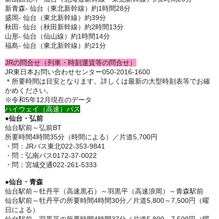
新青森- 仙台（東北新幹線）約1時間28分
盛岡- 仙台（東北新幹線）約39分
秋田- 仙台（秋田新幹線）約2時間13分
山形- 仙台（仙山線）約1時間14分
福島- 仙台（東北新幹線）約21分
JRの問合せ（列車・時刻運賃等の問合せ）
JR東日本お問い合わせセンター050-2016-1600
＊所要時間は目安となります。詳しくは最新の大型時刻表等でお確
かめください。
※令和5年12月現在のデータ
ハイウェイ（高速）バス
●
仙台・弘前
仙台駅前～弘前BT
所要時間4時間35分（時間による）／片道5,700円
・問：JRバス東北022-353-9841
・問：弘南バス0172-37-0022
・問：宮城交通022-261-5333
●
仙台・青森
仙台駅前～牡丹平（高速黒石）～羽黒平（高速浪岡）～青森駅前
仙台駅前～牡丹平の所要時間4時間30分／片道5,800～7,500円（曜
日による）