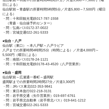
仙台駅前～羽黒平の所要時間4時間37分／片道5,800～7,500円（曜
日による）
仙台駅前～青森駅の所要時間5時間5分／片道5,800～7,500円（曜日
による）
・問：十和田観光電鉄017-787-1558
（青森・仙台線予約センター）
・問：弘南バス0172-37-0022
・問：宮城交通022-261-5333
●
仙台・八戸
仙台駅（東口）～本八戸駅～八戸ラピア
八戸までの所要時間4時間25分（時間による）／片道4,000円～
5,500円（曜日による）
・問：南部バス0178-24-1121
・問：十和田観光電鉄0178-43-4520（八戸営業所）
●
仙台・盛岡
仙台駅前～広瀬通一番町～盛岡駅
盛岡駅までの所要時間2時間27分／片道3,300円
・問：JRバス東北022-353-9841
・問：東日本急行022-218-3131
・問：岩手県交通（矢巾営業所）019-697-6761
・問：岩手県北自動車（岩手県北バス）019-641-1212
・問：宮城交通022-261-5333