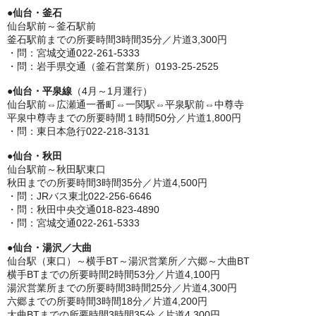
●
仙台・釜石
仙台駅前～釜石駅前
釜石駅前までの所要時間3時間35分／片道3,300円
・問：宮城交通022-261-5333
・問：岩手県交通（釜石営業所）0193-25-2525
●
仙台・平泉線
（4月～1月運行）
仙台駅前⇔広瀬通一番町⇔一関駅⇔平泉駅前⇔中尊寺
平泉中尊寺までの所要時間１時間50分／片道1,800円
・問：東日本急行022-218-3131
●
仙台・秋田
仙台駅前～秋田駅東口
秋田までの所要時間3時間35分／片道4,500円
・問：JRバス東北022-256-6646
・問：秋田中央交通018-823-4890
・問：宮城交通022-261-5333
●
仙台・湯沢／大曲
仙台駅（東口）～横手BT～湯沢営業所／六郷～大曲BT
横手BTまでの所要時間2時間53分／片道4,100円
湯沢営業所までの所要時間3時間25分／片道4,300円
六郷までの所要時間3時間18分／片道4,200円
大曲BTまでの所要時間3時間35分／片道4,300円