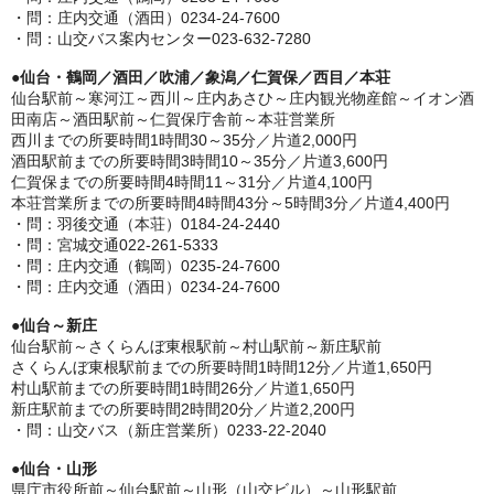
・問：庄内交通（酒田）0234-24-7600
・問：山交バス案内センター023-632-7280
●
仙台・鶴岡／酒田／吹浦／象潟／仁賀保／西目／本荘
仙台駅前～寒河江～西川～庄内あさひ～庄内観光物産館～イオン酒
田南店～酒田駅前～仁賀保庁舎前～本荘営業所
西川までの所要時間1時間30～35分／片道2,000円
酒田駅前までの所要時間3時間10～35分／片道3,600円
仁賀保までの所要時間4時間11～31分／片道4,100円
本荘営業所までの所要時間4時間43分～5時間3分／片道4,400円
・問：羽後交通（本荘）0184-24-2440
・問：宮城交通022-261-5333
・問：庄内交通（鶴岡）0235-24-7600
・問：庄内交通（酒田）0234-24-7600
●
仙台～新庄
仙台駅前～さくらんぼ東根駅前～村山駅前～新庄駅前
さくらんぼ東根駅前までの所要時間1時間12分／片道1,650円
村山駅前までの所要時間1時間26分／片道1,650円
新庄駅前までの所要時間2時間20分／片道2,200円
・問：山交バス（新庄営業所）0233-22-2040
●
仙台・山形
県庁市役所前～仙台駅前～山形（山交ビル）～山形駅前