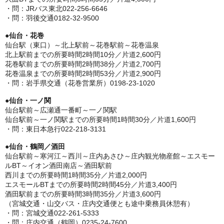
・問：JRバス東北022-256-6646
・問：羽後交通0182-32-9500
●
仙台・花巻
仙台駅（東口）～北上駅前～花巻駅前～花巻温泉
北上駅前までの所要時間2時間10分／片道2,600円
花巻駅前までの所要時間2時間38分／片道2,700円
花巻温泉までの所要時間2時間53分／片道2,900円
・問：岩手県交通（花巻営業所）0198-23-1020
●
仙台・一ノ関
仙台駅前～広瀬通一番町～一ノ関駅
仙台駅前～一ノ関駅までの所要時間1時間30分／片道1,600円
・問：東日本急行022-218-3131
●
仙台・鶴岡／酒田
仙台駅前～寒河江～西川～庄内あさひ～庄内観光物産館～エスモー
ルBT～イオン酒田南店～酒田駅前
西川までの所要時間1時間35分／片道2,000円
エスモールBTまでの所要時間2時間45分／片道3,400円
酒田駅前までの所要時間3時間35分／片道3,600円
（宮城交通・山交バス・庄内交通便とも途中乗務員休憩有）
・問：宮城交通022-261-5333
・問：庄内交通（鶴岡）0235-24-7600