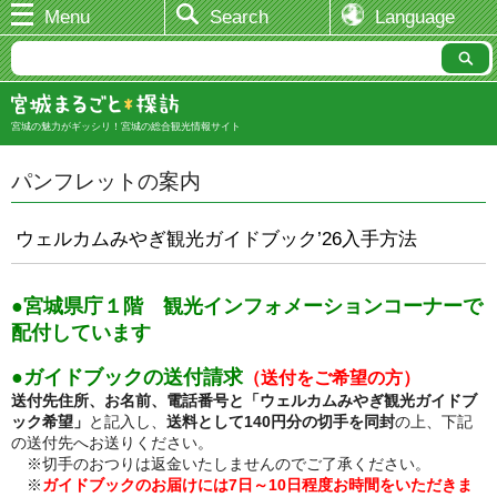
Menu
Search
Language
宮城の魅力がギッシリ！宮城の総合観光情報サイト
パンフレットの案内
ウェルカムみやぎ観光ガイドブック’26入手方法
●宮城県庁１階 観光インフォメーションコーナーで
配付しています
●ガイドブックの送付請求
（送付をご希望の方）
送付先住所、お名前、電話番号と「ウェルカムみやぎ観光ガイドブ
ック希望」
と記入し、
送料として140円分の切手を同封
の上、下記
の送付先へお送りください。
※切手のおつりは返金いたしませんのでご了承ください。
※
ガイドブックのお届けには7日～10日程度お時間をいただきま