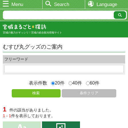
Menu
Search
Language
宮城の魅力がギッシリ！宮城の総合観光情報サイト
むすび丸グッズのご案内
フリーワード
表示件数
20件
40件
60件
検索
条件クリア
1
件の該当がありました。
1 - 1
件を表示しております。