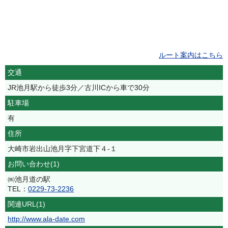
ルート案内はこちら
交通
JR池月駅から徒歩3分／古川ICから車で30分
駐車場
有
住所
大崎市岩出山池月字下宮道下４‐１
お問い合わせ(1)
㈱池月道の駅
TEL：
0229-73-2236
関連URL(1)
http://www.ala-date.com