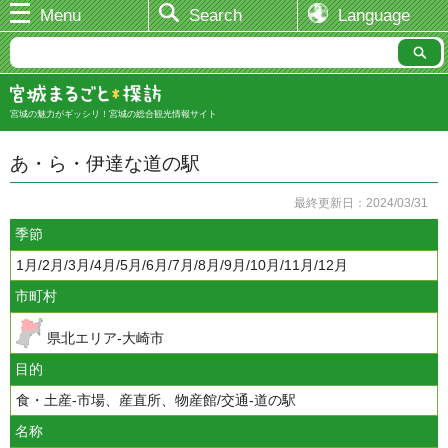
Menu
Search
Language
宮城の魅力がギッシリ！宮城の総合観光情報サイト
あ・ら・伊達な道の駅
最終更新日：2024/03/31
季節
1月/2月/3月/4月/5月/6月/7月/8月/9月/10月/11月/12月
市町村
県北エリア-大崎市
目的
食・土産-市場、産直所、物産館/交通-道の駅
名称