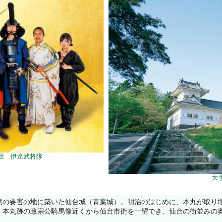
団 伊達武将隊
大
の要害の地に築いた仙台城（青葉城）。明治のはじめに、本丸が取り
。本丸跡の政宗公騎馬像近くから仙台市街を一望でき、仙台の街並みの