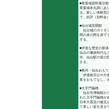
■青葉城資料展示館
青葉城本丸跡にあ
る。新しい体験型
で、好評（別料金
■仙台城見聞館
仙台城のガイダン
間の床の間を原寸
する。
■伊達な歴史の新体験 
仙台の藩政時代な
寺、仙台駅の昔の
きる。
■奥州・仙台おも
伊達政宗公や片倉
客をおもてなし。出陣ス
■大手門脇櫓
仙台市博物館から
れた大手門脇櫓が
日本大震災の被災
て美しい姿を見せ