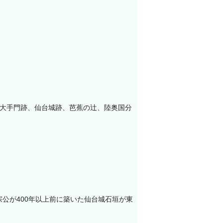
、大手門跡、仙台城跡、芭蕉の辻、陸奥国分
公が400年以上前に築いた仙台城石垣が東