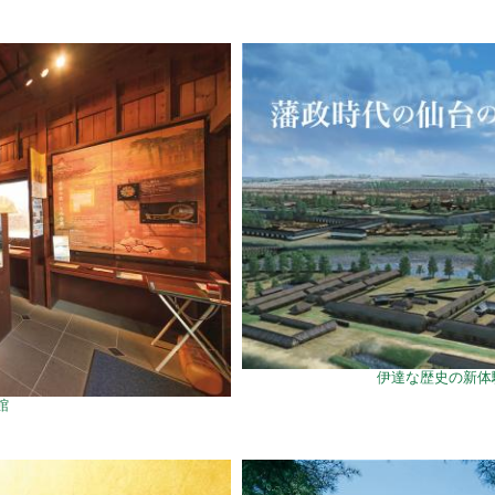
伊達な歴史の新体験 
館