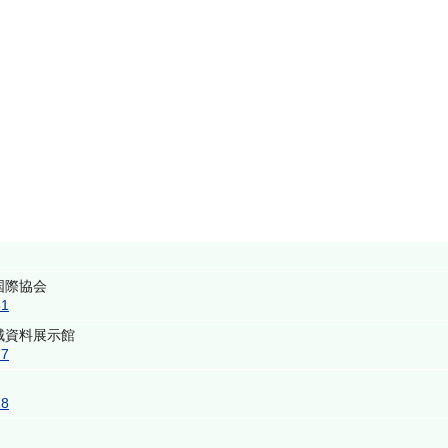
国際協会
51
城資料展示館
77
18