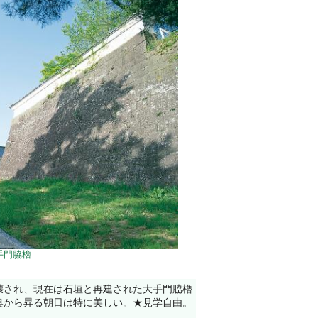
手門脇櫓
壊され、現在は石垣と再建された大手門脇櫓
奥から昇る朝日は特に美しい。★見学自由。