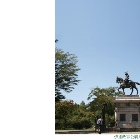
伊達政宗公騎