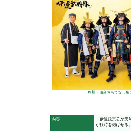
奥州・仙台おもてなし集
内容
伊達政宗公が天然
が往時を偲ばせる