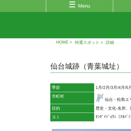
Menu
HOME
特選スポット
詳細
仙台城跡（青葉城址）
季節
1月/2月/3月/4月/5
市町村
仙台・松島エ
目的
歴史・文化-名所、
ｾﾝﾀﾞｲｼﾞｮｳｼ（ｱｵﾊﾞ
ヨミ