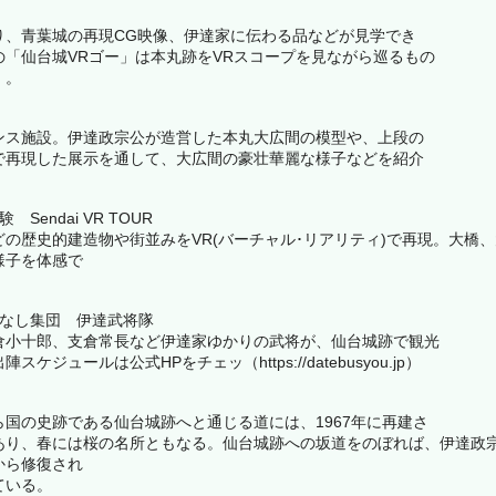
り、青葉城の再現CG映像、伊達家に伝わる品などが見学でき
の「仙台城VRゴー」は本丸跡をVRスコープを見ながら巡るもの
）。
ス施設。伊達政宗公が造営した本丸大広間の模型や、上段の
で再現した展示を通して、大広間の豪壮華麗な様子などを紹介
Sendai VR TOUR
どの歴史的建造物や街並みをVR(バーチャル･リアリティ)で再現。大橋
様子を体感で
てなし集団 伊達武将隊
小十郎、支倉常長など伊達家ゆかりの武将が、仙台城跡で観光
ケジュールは公式HPをチェッ（https://datebusyou.jp）
国の史跡である仙台城跡へと通じる道には、1967年に再建さ
あり、春には桜の名所ともなる。仙台城跡への坂道をのぼれば、伊達政宗
から修復され
ている。