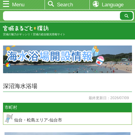
Menu
Search
Language
宮城の魅力がギッシリ！宮城の総合観光情報サイト
深沼海水浴場
最終更新日：2026/07/09
市町村
仙台・松島エリア-仙台市