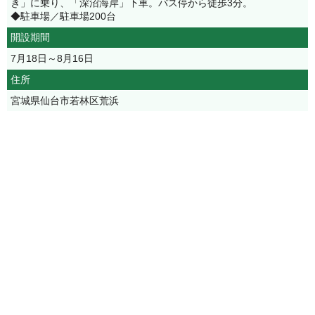
き」に乗り、「深沼海岸」下車。バス停から徒歩3分。
◆駐車場／駐車場200台
開設期間
7月18日～8月16日
住所
宮城県仙台市若林区荒浜