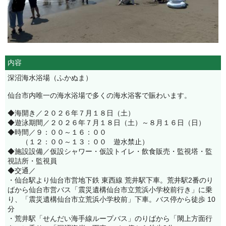
内容
深沼海水浴場（ふかぬま）
仙台市内唯一の海水浴場で多くの海水浴客で賑わいます。
◆海開き／２０２６年７月１８日（土）
◆遊泳期間／２０２６年７月１８日（土）～８月１６日（日）
◆時間／９：００～１６：００
（１２：００～１３：００ 遊水禁止）
◆施設設備／仮設シャワー・仮設トイレ・飲食販売・監視塔・監
視詰所・監視員
◆交通／
・仙台駅より仙台市営地下鉄 東西線 荒井駅下車。荒井駅2番のり
ばから仙台市営バス「震災遺構仙台市立荒浜小学校前行き」に乗
り、「震災遺構仙台市立荒浜小学校前」下車。バス停から徒歩 10
分
・荒井駅「せんだい海手線ループバス」のりばから「閖上方面行