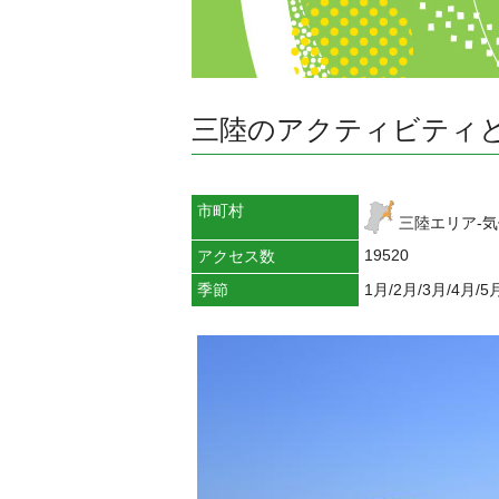
三陸のアクティビティと
市町村
三陸エリア-気
19520
アクセス数
季節
1月/2月/3月/4月/5