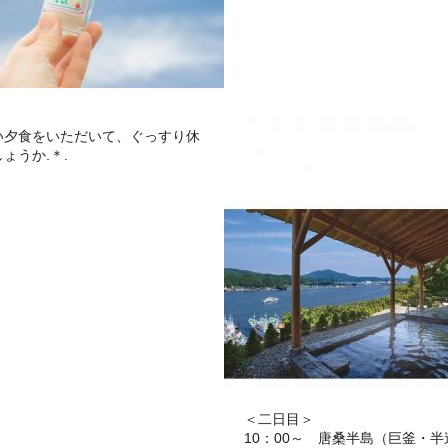
い夕食をいただいて、ぐっすり休
ょうか.＊.
＜二日目＞
10：00～ 唐桑半島（巨釜・