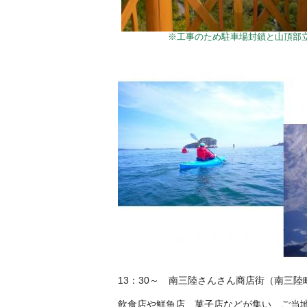
※工事のため駐車場封鎖と山頂部
13：30～ 南三陸さんさん商店街（南三陸
飲食店や鮮魚店、菓子店などが集い、ご当