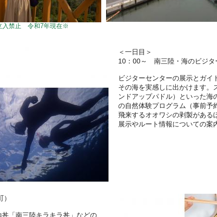
立入禁止 令和7年現在※
＜一日目＞
10：00～ 南三陸・海のビジ
ビジターセンターの展示とガイ
その海を実感しに出かけます。ス
ンドアップパドル）といった海
の自然体験プログラム（事前予
飛来するオオワシの剥製がある
展示やルート情報についての案
町）
地丼「南三陸キラキラ丼」などの