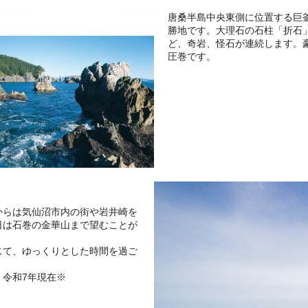
唐桑半島中央東側に位置する巨
勝地です。大理石の石柱「折石
ど、奇岩、怪石が連続します。
圧巻です。
からは気仙沼市内の街や岩井崎を
日は石巻の金華山まで望むことが
じて、ゆっくりとした時間を過ご
令和7年現在※