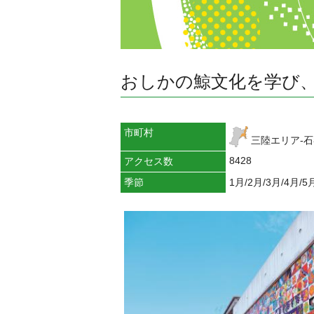
おしかの鯨文化を学び、
市町村
三陸エリア-石
8428
アクセス数
季節
1月/2月/3月/4月/5