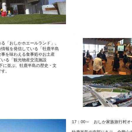
）
べる「おしかホエールランド」、
の情報を発信している「牡鹿半島
食事を味わえる食事処やお土産
ている「観光物産交流施設
の下に並ぶ、牡鹿半島の歴史・文
です。
17：00～ おしか家族旅行村
牡鹿半島の南部にあり、金華山