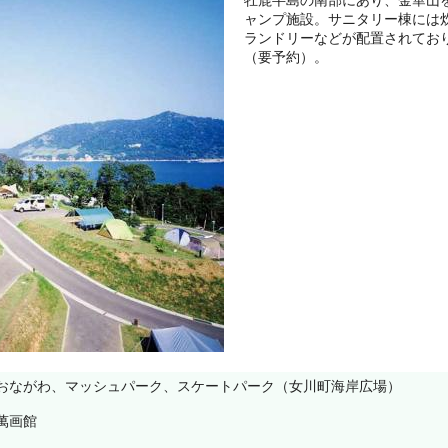
ャンプ施設。サニタリー棟には
ランドリーなどが配置されてお
（要予約）。
駅おながわ、マッシュパーク、スケートパーク（女川町海岸広場）
森萬画館