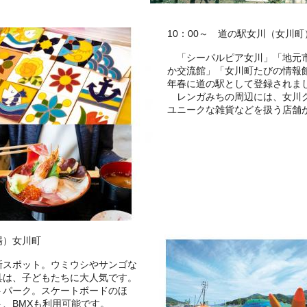
10：00～ 道の駅女川（女川町
「シーパルピア女川」「地元市
か交流館」「女川町たびの情報館
年春に道の駅として登録されま
レンガみちの周辺には、女川グ
ユニークな雑貨などを扱う店舗
場）女川町
スポット。ウミウシやサンゴな
具は、子どもたちに大人気です。
パーク。スケートボードのほ
、BMXも利用可能です。