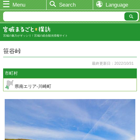
Menu
Search
Language
宮城の魅力がギッシリ！宮城の総合観光情報サイト
笹谷峠
最終更新日：2022/10/31
市町村
県南エリア-川崎町