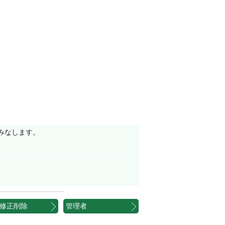
みなします。
修正削除
管理者