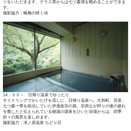
ツをいただきます。テラス席からは七ツ森湖を眺めることができま
す。
撮影協力：蝋梅の咲く頃
14：００～ 日帰り温泉でゆったり
サイクリングでかいた汗を流しに、日帰り温泉へ。大和町、宮床、
七つ森一帯を統治していた伊達政宗の孫、宗房公が狩りの後の疲れ
を癒したと伝えられている秘湯の源泉をひいた浴場からは、四季
折々の風景を楽しめます。
撮影協力：滝ノ原温泉 ちどり荘