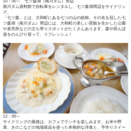
10：00～ 七ツ森湖（南川ダム）周辺
南川ダム資料館で自転車をレンタルし、七ツ森湖周辺をサイクリン
グ。
「七ツ森」とは、大和町にある七つの山の総称。その名を冠した七
ツ森湖（南川ダム）周辺には、大和町の美しい景観を生かした公園
や直売所などの立ち寄りスポットがたくさんあります。森や田んぼ
道をのんびり巡って、リフレッシュ！
12：00～
サイクリングの最後は、カフェでランチを楽しみます。お米や野
菜、きのこなどの地場産品を使った本格的な洋食と、手作りスイー