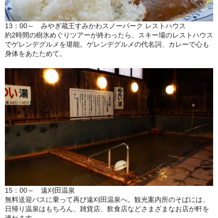
13：00～ みやぎ蔵王すみかわスノーパーク レストハウス
約2時間の樹氷めぐりツアーが終わったら、スキー場のレストハウス
でゲレンデグルメを堪能。ゲレンデグルメの代名詞、カレーで心も
身体をあたためて。
15：00～ 遠刈田温泉
無料送迎バスに乗って再び遠刈田温泉へ。観光案内所のそばには、
日帰り温泉はもちろん、雑貨店、飲食店などさまざまなお店が軒を
連ねます。