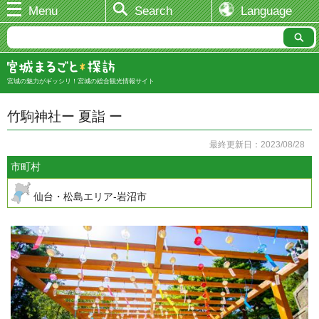
Menu
Search
Language
宮城の魅力がギッシリ！宮城の総合観光情報サイト
竹駒神社ー 夏詣 ー
最終更新日：2023/08/28
市町村
仙台・松島エリア-岩沼市