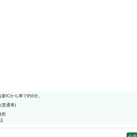
釜ICから車で約5分。
(普通車)
務所
23
会員