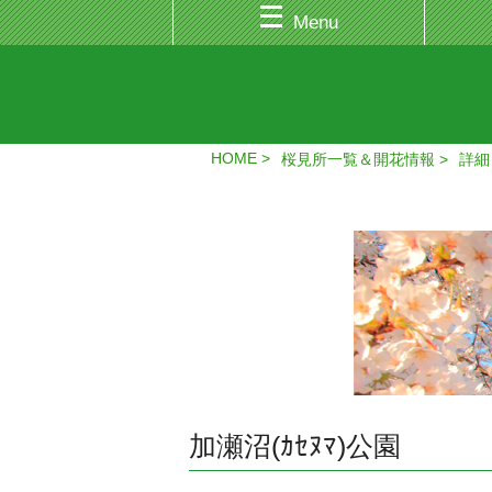
Menu
HOME
桜見所一覧＆開花情報
詳細
加瀬沼(ｶｾﾇﾏ)公園