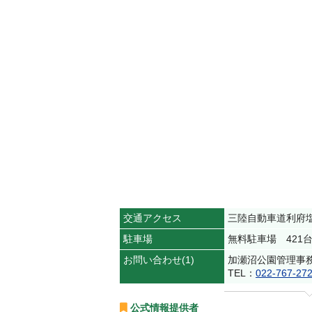
交通アクセス
三陸自動車道利府塩
駐車場
無料駐車場 421台
お問い合わせ(1)
加瀬沼公園管理事
TEL：
022-767-27
公式情報提供者