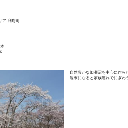
リア-利府町
0本
本
自然豊かな加瀬沼を中心に作ら
週末になると家族連れでにぎわ