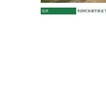
住所
利府町加瀬字新堤