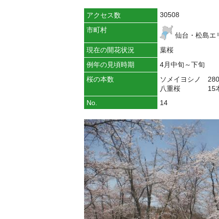
30508
アクセス数
市町村
仙台・松島エ
現在の開花状況
葉桜
例年の見頃時期
4月中旬～下旬
桜の本数
ソメイヨシノ 28
八重桜 15
No.
14