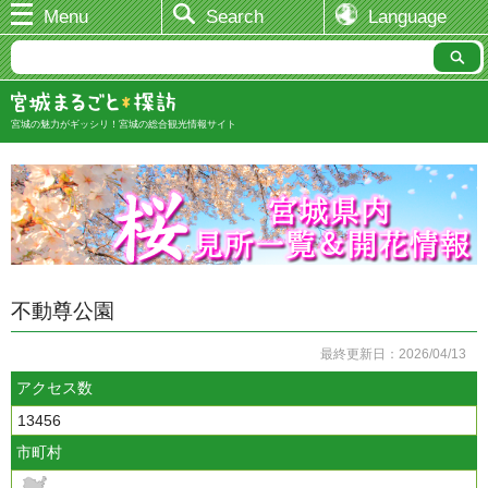
Menu
Search
Language
宮城の魅力がギッシリ！宮城の総合観光情報サイト
不動尊公園
最終更新日：2026/04/13
アクセス数
13456
市町村