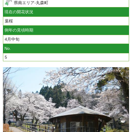
県南エリア-丸森町
現在の開花状況
葉桜
例年の見頃時期
4月中旬
No.
5