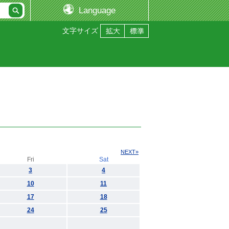
Language
文字サイズ
NEXT»
Fri
Sat
3
4
10
11
17
18
24
25