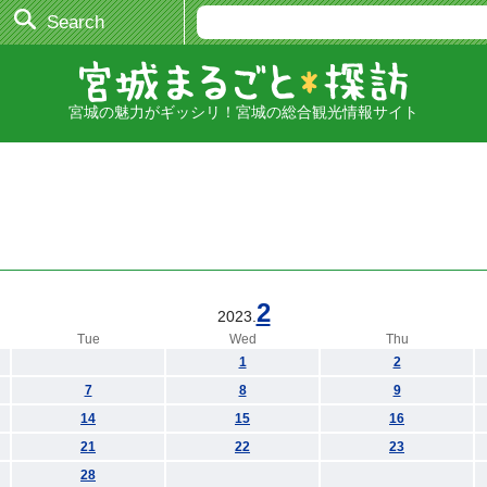
Search
宮城の魅力がギッシリ！宮城の総合観光情報サイト
2
2023.
Tue
Wed
Thu
1
2
7
8
9
14
15
16
21
22
23
28