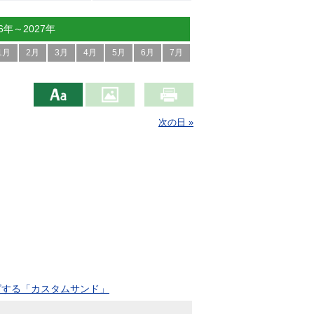
26年～2027年
1月
2月
3月
4月
5月
6月
7月
次の日 »
ズする「カスタムサンド」