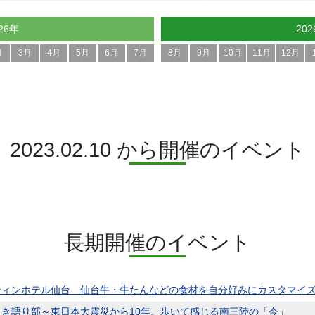
26年
20
月
3月
4月
5月
6月
7月
8月
9月
10月
11月
12月
2023.02.10 から開催のイベント
長期開催のイベント
ティンホテル仙台 仙台牛・牛たんなどの食材を自分好みにカスタマイ
るき語り部～東日本大震災から10年。歩いて感じる南三陸の「今」