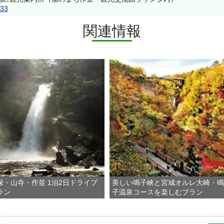
633
関連情報
保・山寺・作並 1泊2日ドライブ
美しい鳴子峡と宮城オルレ大崎・鳴
ラン
子温泉コースを楽しむプラン