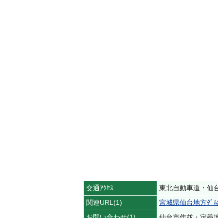
交通ｱｸｾｽ
東北自動車道・仙台
関連URL(1)
宮城県仙台地方ﾀﾞﾑ
お問い合わせ(1)
仙台市作並・定義