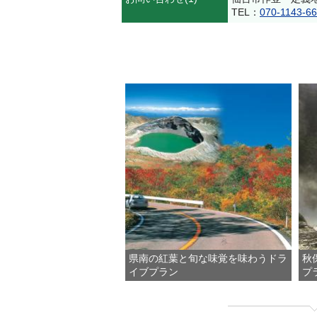
TEL：
070-1143-6
県南の紅葉と旬な味覚を味わうドラ
秋
イブプラン
プ