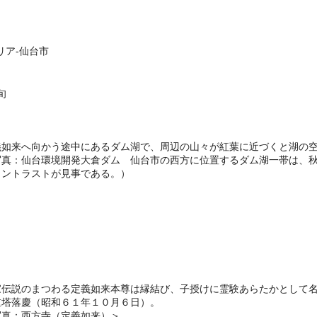
リア-仙台市
旬
義如来へ向かう途中にあるダム湖で、周辺の山々が紅葉に近づくと湖の
写真：仙台環境開発大倉ダム 仙台市の西方に位置するダム湖一帯は、
コントラストが見事である。）
家伝説のまつわる定義如来本尊は縁結び、子授けに霊験あらたかとして
重塔落慶（昭和６１年１０月６日）。
写真：西方寺（定義如来）＞