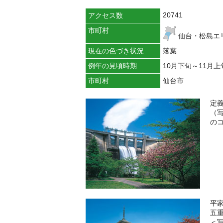
20741
アクセス数
市町村
仙台・松島エ
現在の色づき状況
落葉
例年の見頃時期
10月下旬～11月上
市町村
仙台市
定
（
の
平
五
＜