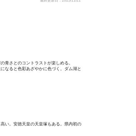
最終更新日：2025/11/21
空の青さとのコントラストが楽しめる。
秋になると色彩あざやかに色づく。ダム湖と
名高い。安徳天皇の天皇塚もある。県内初の