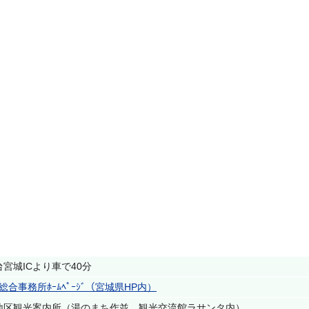
宮城ICより車で40分
総合事務所ﾎｰﾑﾍﾟｰｼﾞ（宮城県HP内）
地区観光案内所（湯のまち作並 観光交流館ラサンタ内）