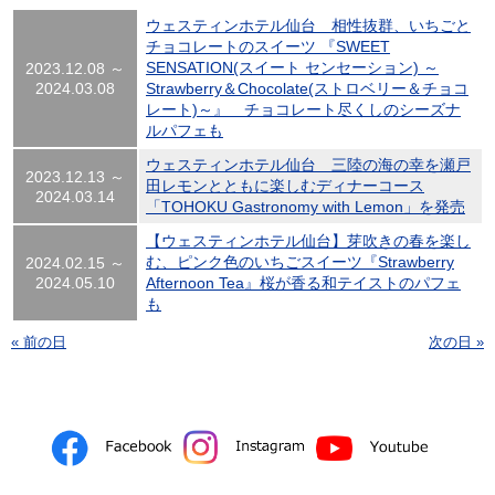
ウェスティンホテル仙台 相性抜群、いちごと
チョコレートのスイーツ 『SWEET
SENSATION(スイート センセーション) ～
2023.12.08 ～
2024.03.08
Strawberry＆Chocolate(ストロベリー＆チョコ
レート)～』 チョコレート尽くしのシーズナ
ルパフェも
ウェスティンホテル仙台 三陸の海の幸を瀬戸
2023.12.13 ～
田レモンとともに楽しむディナーコース
2024.03.14
「TOHOKU Gastronomy with Lemon」を発売
【ウェスティンホテル仙台】芽吹きの春を楽し
む、ピンク色のいちごスイーツ『Strawberry
2024.02.15 ～
2024.05.10
Afternoon Tea』桜が香る和テイストのパフェ
も
« 前の日
次の日 »