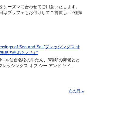
をシーズンに合わせてご用意いたします。
日はブッフェもお付けしてご提供し、2種類
of Sea and Soil(ブレッシングス オ
を初夏の恵みとともに
)和牛や仙台名物の牛たん、3種類の海老とと
l(ブレッシングス オブ シー アンド ソイ...
次の日 »