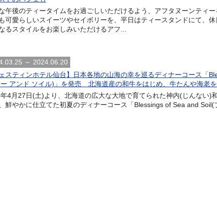
な午後のティータイムをお過ごしいただけるよう、アフタヌーンティー
も可愛らしいスイーツやセイボリーを、平日はティースタンドにて、休
なるスタイルをお楽しみいただけるアフ...
4.03.25 ～ 2024.06.20
ェスティンホテル仙台】日本各地の山海の幸を巡るディナーコース「Blessings 
シー アンド ソイル)」を発売 北海道産の和牛をはじめ、牛たんや海老
24年4月27日(土)より、北海道の広大な大地で育てられた神内(じんない
鮮やかに仕立てた初夏のディナーコース「Blessings of Sea and Soi