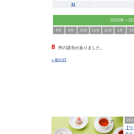
31
2025年～20
8月
9月
10月
11月
12月
1月
2
8
件の該当がありました。
« 前の日
202
【ウ
テイ