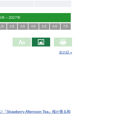
26年～2027年
1月
2月
3月
4月
5月
6月
7月
次の日 »
erry Afternoon Tea』桜が香る和