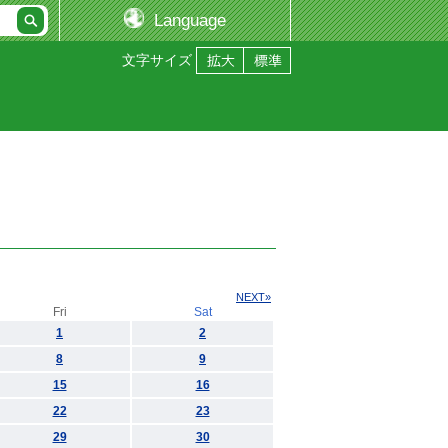
Language
文字サイズ
NEXT»
Fri
Sat
1
2
8
9
15
16
22
23
29
30