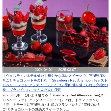
2024.04.01 ～ 2025.03.07
【ウェスティンホテル仙台】華やかな赤いスイーツで、宮城県産い
ちごとチョコレートを楽しむ 『Strawberry Red Afternoon Tea(スト
ロベリー レッド アフタヌーンティー)』果肉感を感じられる究極の1
粒、ブランドいちごをふんだんに使用
2025年1月6日(月)より始まる『Strawberry Red Afternoon Tea(スト
ロベリー レッド アフタヌーンティー)』では、ドラマチックな
「赤」をテーマに宮城県山元町産のブランドいちご“究極のいち
ご”とチョコレートの魅惑のスイーツをラ...