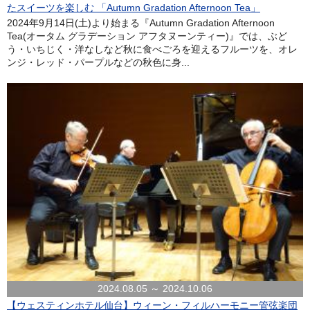
たスイーツを楽しむ 「Autumn Gradation Afternoon Tea」
2024年9月14日(土)より始まる『Autumn Gradation Afternoon
Tea(オータム グラデーション アフタヌーンティー)』では、ぶど
う・いちじく・洋なしなど秋に食べごろを迎えるフルーツを、オレ
ンジ・レッド・パープルなどの秋色に身...
2024.08.05 ～ 2024.10.06
【ウェスティンホテル仙台】ウィーン・フィルハーモニー管弦楽団