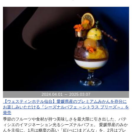
2024.04.01 ～ 2025.03.07
【ウェスティンホテル仙台】愛媛県産のプレミアムみかんを存分に
お楽しみいただける『シーズナルパフェ ～シトラス ブリーズ～』を
発売
季節のフルーツや食材が持つ美味しさを最大限に引き出した、パテ
ィシエのイマジネーション光るシーズナルパフェ。 愛媛県産のみか
んを主役に、1月は糖度の高い「紅(べに)まどんな」を、2月はプレ