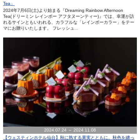
Tea」
2024年7月6日(土)より始まる『Dreaming Rainbow Afternoon
Tea(ドリーミン レインボー アフタヌーンティー)』では、幸運が訪
れるサインともいわれる、カラフルな「レインボーカラー」をテー
マにお贈りいたします。 フレッシュ...
2024.07.24 ～ 2024.11.08
【ウェスティンホテル仙台】秋に熟する果実とともに、秋色を纏っ