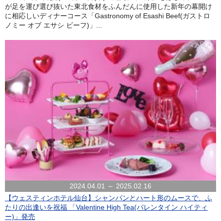
が足を運び選び抜いた東北食材をふんだんに使用した新年の幕開け
に相応しいディナーコース「Gastronomy of Esashi Beef(ガストロ
ノミー オブ エサシ ビーフ)」...
2024.04.01 ～ 2025.02.16
【ウェスティンホテル仙台】シャンパンとハート形のムースで、ふ
たりの出逢いを祝福 「Valentine High Tea(バレンタイン ハイティ
ー)」発売