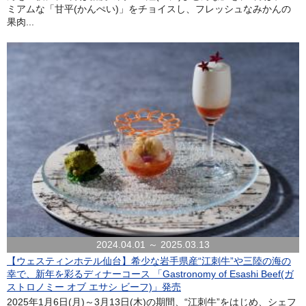
ミアムな「甘平(かんぺい)」をチョイスし、フレッシュなみかんの
果肉...
2024.04.01 ～ 2025.03.13
【ウェスティンホテル仙台】希少な岩手県産“江刺牛”や三陸の海の
幸で、新年を彩るディナーコース 「Gastronomy of Esashi Beef(ガ
ストロノミー オブ エサシ ビーフ)」発売
2025年1月6日(月)～3月13日(木)の期間、“江刺牛”をはじめ、シェフ