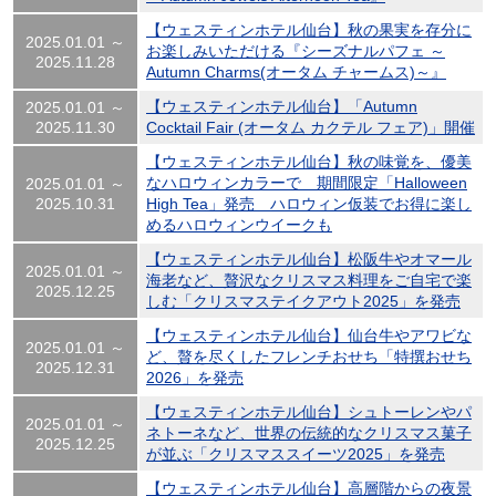
【ウェスティンホテル仙台】秋の果実を存分に
2025.01.01 ～
お楽しみいただける『シーズナルパフェ ～
2025.11.28
Autumn Charms(オータム チャームス)～』
【ウェスティンホテル仙台】「Autumn
2025.01.01 ～
2025.11.30
Cocktail Fair (オータム カクテル フェア)」開催
【ウェスティンホテル仙台】秋の味覚を、優美
なハロウィンカラーで 期間限定「Halloween
2025.01.01 ～
2025.10.31
High Tea」発売 ハロウィン仮装でお得に楽し
めるハロウィンウイークも
【ウェスティンホテル仙台】松阪牛やオマール
2025.01.01 ～
海老など、贅沢なクリスマス料理をご自宅で楽
2025.12.25
しむ「クリスマステイクアウト2025」を発売
【ウェスティンホテル仙台】仙台牛やアワビな
2025.01.01 ～
ど、贅を尽くしたフレンチおせち「特撰おせち
2025.12.31
2026」を発売
【ウェスティンホテル仙台】シュトーレンやパ
2025.01.01 ～
ネトーネなど、世界の伝統的なクリスマス菓子
2025.12.25
が並ぶ「クリスマススイーツ2025」を発売
【ウェスティンホテル仙台】高層階からの夜景