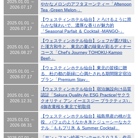
2025.01.01 ～
やかなメロンのアフタヌーンティー「Aftenoon
2026.07.17
Tea -Green Melon-」
【ウェスティンホテル仙台】とろけるように滑
2025.01.01 ～
らかな味わいで、濃厚な香りが魅力的
2026.07.17
「Seasonal Parfait ＆ Cocktail -MANGO-」
【ウェスティンホテル仙台】シェフが選び抜い
た漢方和牛と、東北の夏の味覚が彩るディナー
2025.01.01 ～
2026.08.27
コース「Chef's Journey TOHOKU-Kampo
Beef-」
【ウェスティンホテル仙台】東北の皆様に贈
2025.01.01 ～
る、杜の都の新緑に心満たされる期間限定宿泊
2026.07.17
プラン「Premium Stay」
【ウェスティンホテル仙台】宿泊施設向け品質
認証「Sakura Quality An ESG Practice(サクラ
2025.01.01 ～
2026.12.31
クオリティ アン イーエスジー プラクティス)」
4御衣黄桜を東北で初取得
【ウェスティンホテル仙台】福島県産の桃が主
2025.01.01 ～
役、パフェのようなかき氷とジューシーなカク
2026.08.31
テル「ももプリ氷 ＆ Summer Cocktail」
「サン・ファン絵画コンクール２０２５」作品
2025.07.01 ～