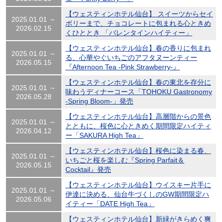
【ウェスティンホテル仙台】 スイーツからセイ
2025.01.01 ～
ボリーまで、チョコレートに包まれる心ときめ
2026.02.15
くひととき 「バレンタインハイティー」
【ウェスティンホテル仙台】春の香りに包まれ
2025.01.01 ～
る、心華やぐいちごのアフタヌーンティー
2026.05.15
『Afternoon Tea -Pink Strawberry-』
【ウェスティンホテル仙台】春の東北を存分に
2025.01.01 ～
味わうディナーコース「TOHOKU Gastronomy
2026.05.28
-Spring Bloom-」発売
【ウェスティンホテル仙台】高層階からの景色
2025.01.01 ～
とともに、桜色に心ときめく期間限定ハイティ
2026.04.12
ー「SAKURA High Tea」
【ウェスティンホテル仙台】桜色に染まる春、
2025.01.01 ～
いちごと桜を楽しむ『Spring Parfait＆
2026.05.15
Cocktail』発売
【ウェスティンホテル仙台】ウイスキー片手に
2025.01.01 ～
伊達に決める、仙台牛づくしのGW期間限定ハ
2026.05.06
イティー「DATE High Tea」
【ウェスティンホテル仙台】新緑がきらめく爽