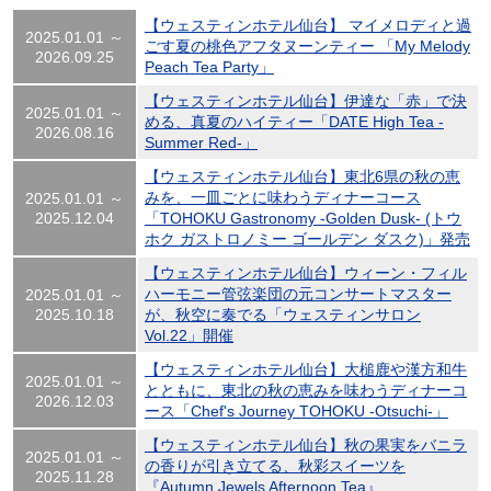
【ウェスティンホテル仙台】 マイメロディと過
2025.01.01 ～
ごす夏の桃色アフタヌーンティー 「My Melody
2026.09.25
Peach Tea Party」
【ウェスティンホテル仙台】伊達な「赤」で決
2025.01.01 ～
める、真夏のハイティー「DATE High Tea -
2026.08.16
Summer Red-」
【ウェスティンホテル仙台】東北6県の秋の恵
みを、一皿ごとに味わうディナーコース
2025.01.01 ～
2025.12.04
「TOHOKU Gastronomy -Golden Dusk- (トウ
ホク ガストロノミー ゴールデン ダスク)」発売
【ウェスティンホテル仙台】ウィーン・フィル
ハーモニー管弦楽団の元コンサートマスター
2025.01.01 ～
2025.10.18
が、秋空に奏でる「ウェスティンサロン
Vol.22」開催
【ウェスティンホテル仙台】大槌鹿や漢方和牛
2025.01.01 ～
とともに、東北の秋の恵みを味わうディナーコ
2026.12.03
ース「Chef's Journey TOHOKU -Otsuchi-」
【ウェスティンホテル仙台】秋の果実をバニラ
2025.01.01 ～
の香りが引き立てる、秋彩スイーツを
2025.11.28
『Autumn Jewels Afternoon Tea』