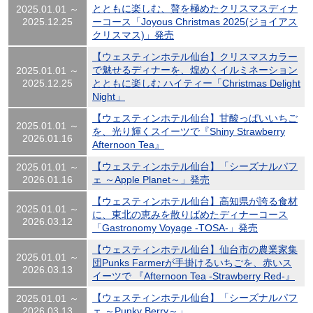
とともに楽しむ、贅を極めたクリスマスディナ
2025.01.01 ～
2025.12.25
ーコース「Joyous Christmas 2025(ジョイアス
クリスマス)」発売
【ウェスティンホテル仙台】クリスマスカラー
で魅せるディナーを、煌めくイルミネーション
2025.01.01 ～
2025.12.25
とともに楽しむ ハイティー「Christmas Delight
Night」
【ウェスティンホテル仙台】甘酸っぱいいちご
2025.01.01 ～
を、光り輝くスイーツで『Shiny Strawberry
2026.01.16
Afternoon Tea』
【ウェスティンホテル仙台】「シーズナルパフ
2025.01.01 ～
2026.01.16
ェ ～Apple Planet～」発売
【ウェスティンホテル仙台】高知県が誇る食材
2025.01.01 ～
に、東北の恵みを散りばめたディナーコース
2026.03.12
「Gastronomy Voyage -TOSA-」発売
【ウェスティンホテル仙台】仙台市の農業家集
2025.01.01 ～
団Punks Farmerが手掛けるいちごを、赤いス
2026.03.13
イーツで 『Afternoon Tea -Strawberry Red-』
【ウェスティンホテル仙台】「シーズナルパフ
2025.01.01 ～
2026.03.13
ェ ～Punky Berry～」