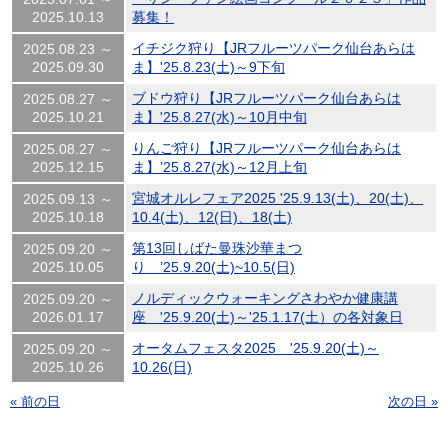
2025.10.13
募集！
イチジク狩り【JRフルーツパーク仙台あらは
2025.08.23 ～
2025.09.30
ま】'25.8.23(土)～9下旬
ブドウ狩り【JRフルーツパーク仙台あらは
2025.08.27 ～
2025.10.21
ま】'25.8.27(水)～10月中旬
りんご狩り【JRフルーツパーク仙台あらは
2025.08.27 ～
2025.12.15
ま】’25.8.27(水)～12月上旬
宮城オルレフェア2025 '25.9.13(土)、20(土)、
2025.09.13 ～
2025.10.18
10.4(土)、12(日)、18(土)
第13回しばた曼珠沙華まつ
2025.09.20 ～
2025.10.05
り ’25.9.20(土)~10.5(日)
ノルディックウォーキングさわやか健康講
2025.09.20 ～
2026.01.17
座 '25.9.20(土)～'25.1.17(土）の各対象日
オータムフェスタ2025 '25.9.20(土)～
2025.09.20 ～
2025.10.26
10.26(日)
« 前の日
次の日 »