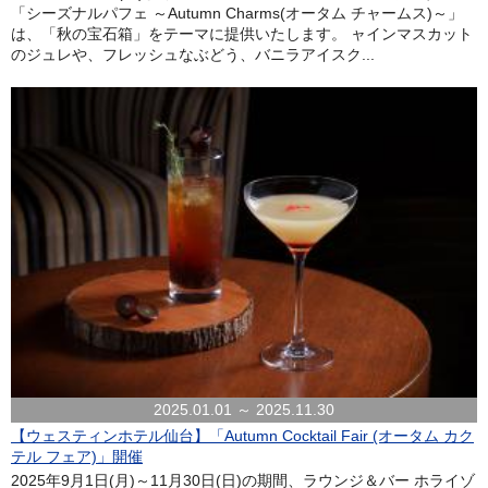
「シーズナルパフェ ～Autumn Charms(オータム チャームス)～」
は、「秋の宝石箱」をテーマに提供いたします。 ャインマスカット
のジュレや、フレッシュなぶどう、バニラアイスク...
2025.01.01 ～ 2025.11.30
【ウェスティンホテル仙台】「Autumn Cocktail Fair (オータム カク
テル フェア)」開催
2025年9月1日(月)～11月30日(日)の期間、ラウンジ＆バー ホライゾ