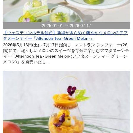
2025.01.01 ～ 2026.07.17
【ウェスティンホテル仙台】新緑がきらめく爽やかなメロンのアフ
タヌーンティー「Aftenoon Tea -Green Melon-」
2026年5月16日(土)～7月17日(金)に、レストラン シンフォニー(26
階)にて、瑞々しいメロンのスイーツを存分に楽しむアフタヌーンテ
ィー「Afternoon Tea -Green Melon-(アフタヌーンティー グリーン
メロン)」を発売いたし...