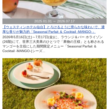
2025.01.01 ～ 2026.07.17
【ウェスティンホテル仙台】とろけるように滑らかな味わいで、濃
厚な香りが魅力的「Seasonal Parfait ＆ Cocktail -MANGO-」
2026年5月16日(土)～7月17日(金)に、ラウンジ＆バー ホライゾン
(26階)にて、世界三大美果のひとつで「果物の王様」とも称される
マンゴーを主役にした期間限定メニュー「Seasonal Parfait ＆
Cocktail -MANGO-(シーズ...