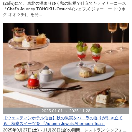
(26階)にて、東北の深まりゆく秋の味覚で仕立てたディナーコース
「Chef's Journey TOHOKU -Otsuchi-(シェフズ ジャーニー トウホ
ク オオツチ)」を発...
2025.01.01 ～ 2025.11.28
【ウェスティンホテル仙台】秋の果実をバニラの香りが引き立て
る、秋彩スイーツを 『Autumn Jewels Afternoon Tea』
2025年9月27日(土)～11月28日(金)の期間、レストラン シンフォニ