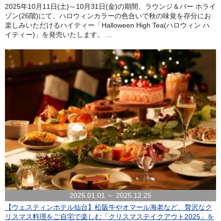
2025年10月11日(土)～10月31日(金)の期間、ラウンジ＆バー ホライ
ゾン(26階)にて、ハロウィンカラーの色合いで秋の味覚を存分にお
楽しみいただけるハイティー「Halloween High Tea(ハロウィン ハ
イティー)」を発売いたします。 ...
2025.01.01 ～ 2025.12.25
【ウェスティンホテル仙台】松阪牛やオマール海老など、贅沢なク
リスマス料理をご自宅で楽しむ「クリスマステイクアウト2025」を