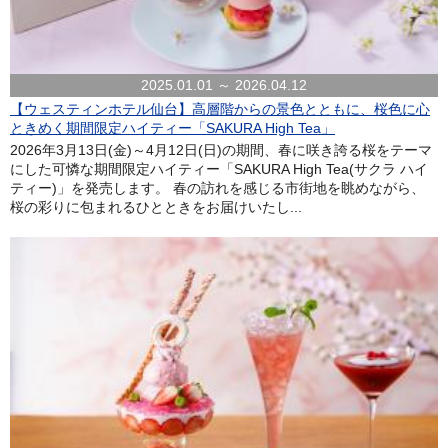
2025.01.01 ～ 2026.04.12
【ウェスティンホテル仙台】高層階からの景色とともに、桜色に心
ときめく期間限定ハイティー「SAKURA High Tea」
2026年3月13日(金)～4月12日(日)の期間、春に咲き誇る桜をテーマ
にした可憐な期間限定ハイティー「SAKURA High Tea(サクラ ハイ
ティー)」を発売します。 春の訪れを感じる市街地を眺めながら、
桜の彩りに包まれるひとときをお届けいたし...