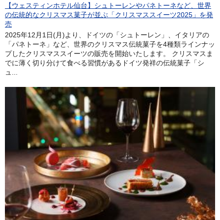
【ウェスティンホテル仙台】シュトーレンやパネトーネなど、世界
の伝統的なクリスマス菓子が並ぶ「クリスマススイーツ2025」を発
売
2025年12月1日(月)より、ドイツの「シュトーレン」、イタリアの
「パネトーネ」など、世界のクリスマス伝統菓子を4種類ラインナッ
プしたクリスマススイーツの販売を開始いたします。 クリスマスま
でに薄く切り分けて食べる習慣があるドイツ発祥の伝統菓子「シ
ュ...