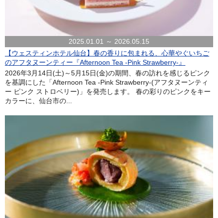
2025.01.01 ～ 2026.05.15
【ウェスティンホテル仙台】春の香りに包まれる、心華やぐいちご
のアフタヌーンティー『Afternoon Tea -Pink Strawberry-』
2026年3月14日(土)～5月15日(金)の期間、春の訪れを感じるピンク
を基調にした「Afternoon Tea -Pink Strawberry-(アフタヌーンティ
ー ピンク ストロベリー)」を発売します。 春の彩りのピンクをキー
カラーに、仙台市の...