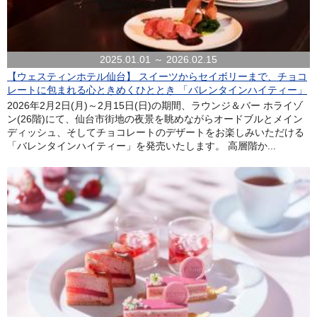
2025.01.01 ～ 2026.02.15
【ウェスティンホテル仙台】 スイーツからセイボリーまで、チョコ
レートに包まれる心ときめくひととき 「バレンタインハイティー」
2026年2月2日(月)～2月15日(日)の期間、ラウンジ＆バー ホライゾ
ン(26階)にて、仙台市街地の夜景を眺めながらオードブルとメイン
ディッシュ、そしてチョコレートのデザートをお楽しみいただける
「バレンタインハイティー」を発売いたします。 高層階か...