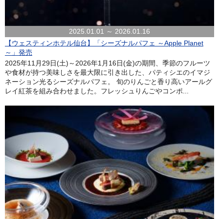
2025.01.01 ～ 2026.01.16
【ウェスティンホテル仙台】「シーズナルパフェ ～Apple Planet
～」発売
2025年11月29日(土)～2026年1月16日(金)の期間、季節のフルーツ
や食材が持つ美味しさを最大限に引き出した、パティシエのイマジ
ネーション光るシーズナルパフェ。 旬のりんごと香り高いアールグ
レイ紅茶を組み合わせました。フレッシュりんごやコンポ...