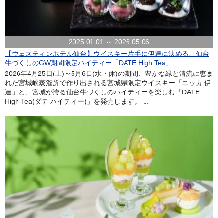
2025.01.01 ～ 2026.05.06
【ウェスティンホテル仙台】ウイスキー片手に伊達に決める、仙台
牛づくしのGW期間限定ハイティー「DATE High Tea」
2026年4月25日(土)～5月6日(水・休)の期間、豊かな緑と清流に恵ま
れた宮城峡蒸溜所で作り出される宮城県限定ウイスキー「ニッカ 伊
達」と、宮城が誇る仙台牛づくしのハイティーを楽しむ「DATE
High Tea(ダテ ハイティー)」を発売します。 ...