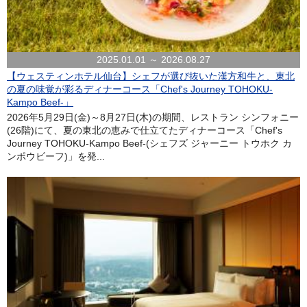
2025.01.01 ～ 2026.08.27
【ウェスティンホテル仙台】シェフが選び抜いた漢方和牛と、東北
の夏の味覚が彩るディナーコース「Chef's Journey TOHOKU-
Kampo Beef-」
2026年5月29日(金)～8月27日(木)の期間、レストラン シンフォニー
(26階)にて、夏の東北の恵みで仕立てたディナーコース「Chef's
Journey TOHOKU-Kampo Beef-(シェフズ ジャーニー トウホク カ
ンポウビーフ)」を発...