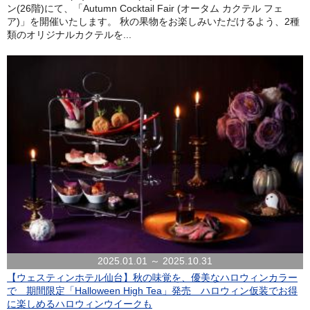
ン(26階)にて、「Autumn Cocktail Fair (オータム カクテル フェ
ア)」を開催いたします。 秋の果物をお楽しみいただけるよう、2種
類のオリジナルカクテルを...
2025.01.01 ～ 2025.10.31
【ウェスティンホテル仙台】秋の味覚を、優美なハロウィンカラー
で 期間限定「Halloween High Tea」発売 ハロウィン仮装でお得
に楽しめるハロウィンウイークも