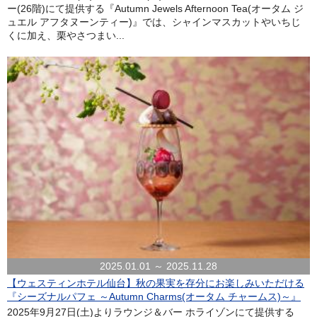
ー(26階)にて提供する『Autumn Jewels Afternoon Tea(オータム ジ
ュエル アフタヌーンティー)』では、シャインマスカットやいちじ
くに加え、栗やさつまい...
2025.01.01 ～ 2025.11.28
【ウェスティンホテル仙台】秋の果実を存分にお楽しみいただける
『シーズナルパフェ ～Autumn Charms(オータム チャームス)～』
2025年9月27日(土)よりラウンジ＆バー ホライゾンにて提供する