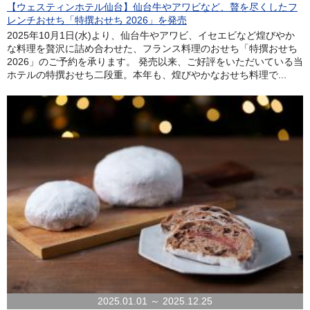
【ウェスティンホテル仙台】仙台牛やアワビなど、贅を尽くしたフ
レンチおせち「特撰おせち 2026」を発売
2025年10月1日(水)より、仙台牛やアワビ、イセエビなど煌びやか
な料理を贅沢に詰め合わせた、フランス料理のおせち「特撰おせち
2026」のご予約を承ります。 発売以来、ご好評をいただいている当
ホテルの特撰おせち二段重。本年も、煌びやかなおせち料理で...
2025.01.01 ～ 2025.12.25