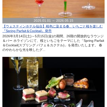
2025.01.01 ～ 2026.05.15
【ウェスティンホテル仙台】桜色に染まる春、いちごと桜を楽しむ
『Spring Parfait＆Cocktail』発売
2026年3月14日(土)～5月15日(金)の期間、26階の開放的なラウンジ
＆バー ホライゾンにて、桜といちごをテーマにした「Spring Parfait
＆Cocktail(スプリング パフェ＆カクテル)」を発売いたします。 春
のやわらかな光を映したグ...