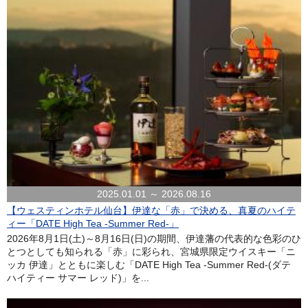
2025.01.01 ～ 2026.08.16
【ウェスティンホテル仙台】伊達な「赤」で決める、真夏のハイテ
ィー「DATE High Tea -Summer Red-」
2026年8月1日(土)～8月16日(日)の期間、伊達藩の代表的な色彩のひ
とつとしても知られる「赤」に彩られ、宮城県限定ウイスキー「ニ
ッカ 伊達」とともに楽しむ「DATE High Tea -Summer Red-(ダテ
ハイティー サマー レッド)」を...