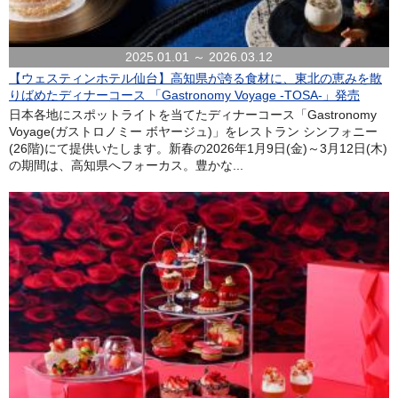
2025.01.01 ～ 2026.03.12
【ウェスティンホテル仙台】高知県が誇る食材に、東北の恵みを散
りばめたディナーコース 「Gastronomy Voyage -TOSA-」発売
日本各地にスポットライトを当てたディナーコース「Gastronomy
Voyage(ガストロノミー ボヤージュ)」をレストラン シンフォニー
(26階)にて提供いたします。新春の2026年1月9日(金)～3月12日(木)
の期間は、高知県へフォーカス。豊かな...