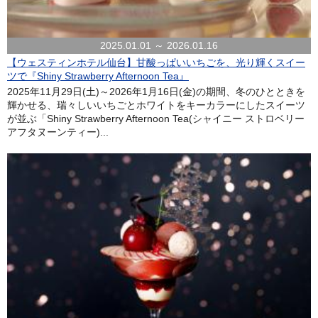
2025.01.01 ～ 2026.01.16
【ウェスティンホテル仙台】甘酸っぱいいちごを、光り輝くスイー
ツで『Shiny Strawberry Afternoon Tea』
2025年11月29日(土)～2026年1月16日(金)の期間、冬のひとときを
輝かせる、瑞々しいいちごとホワイトをキーカラーにしたスイーツ
が並ぶ「Shiny Strawberry Afternoon Tea(シャイニー ストロベリー
アフタヌーンティー)...