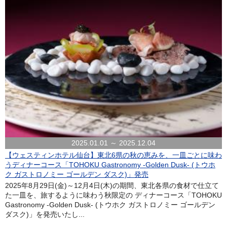
2025.01.01 ～ 2025.12.04
【ウェスティンホテル仙台】東北6県の秋の恵みを、一皿ごとに味わ
うディナーコース「TOHOKU Gastronomy -Golden Dusk- (トウホ
ク ガストロノミー ゴールデン ダスク)」発売
2025年8月29日(金)～12月4日(木)の期間、東北各県の食材で仕立て
た一皿を、旅するように味わう秋限定の ディナーコース「TOHOKU
Gastronomy -Golden Dusk- (トウホク ガストロノミー ゴールデン
ダスク)」を発売いたし...