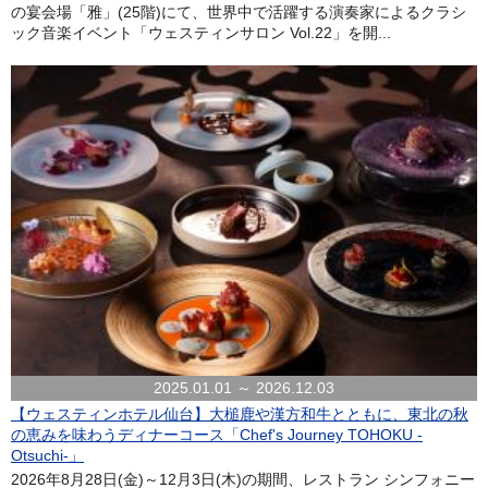
の宴会場「雅」(25階)にて、世界中で活躍する演奏家によるクラシ
ック音楽イベント「ウェスティンサロン Vol.22」を開...
2025.01.01 ～ 2026.12.03
【ウェスティンホテル仙台】大槌鹿や漢方和牛とともに、東北の秋
の恵みを味わうディナーコース「Chef's Journey TOHOKU -
Otsuchi-」
2026年8月28日(金)～12月3日(木)の期間、レストラン シンフォニー