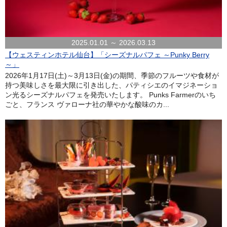
2025.01.01 ～ 2026.03.13
【ウェスティンホテル仙台】「シーズナルパフェ ～Punky Berry
～」
2026年1月17日(土)～3月13日(金)の期間、季節のフルーツや食材が
持つ美味しさを最大限に引き出した、パティシエのイマジネーショ
ン光るシーズナルパフェを発売いたします。 Punks Farmerのいち
ごと、フランス ヴァローナ社の華やかな酸味のカ...