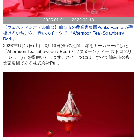
2025.01.01 ～ 2026.03.13
【ウェスティンホテル仙台】仙台市の農業家集団Punks Farmerが手
掛けるいちごを、赤いスイーツで 『Afternoon Tea -Strawberry
Red-』
2026年1月17日(土)～3月13日(金)の期間、赤をキーカラーにした
「Afternoon Tea -Strawberry Red-(アフタヌーンティー ストロベリ
ー レッド)」を提供いたします。スイーツには、すべて仙台市の農
業家集団である株式会社Pu...