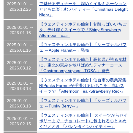
で魅せるディナーを、煌めくイルミネーション
2025.01.01 ～
2025.12.25
とともに楽しむ ハイティー「Christmas Delight
Night」
【ウェスティンホテル仙台】甘酸っぱいいちご
2025.01.01 ～
を、光り輝くスイーツで『Shiny Strawberry
2026.01.16
Afternoon Tea』
【ウェスティンホテル仙台】「シーズナルパフ
2025.01.01 ～
2026.01.16
ェ ～Apple Planet～」発売
【ウェスティンホテル仙台】高知県が誇る食材
2025.01.01 ～
に、東北の恵みを散りばめたディナーコース
2026.03.12
「Gastronomy Voyage -TOSA-」発売
【ウェスティンホテル仙台】仙台市の農業家集
2025.01.01 ～
団Punks Farmerが手掛けるいちごを、赤いス
2026.03.13
イーツで 『Afternoon Tea -Strawberry Red-』
【ウェスティンホテル仙台】「シーズナルパフ
2025.01.01 ～
2026.03.13
ェ ～Punky Berry～」
【ウェスティンホテル仙台】 スイーツからセイ
2025.01.01 ～
ボリーまで、チョコレートに包まれる心ときめ
2026.02.15
くひととき 「バレンタインハイティー」