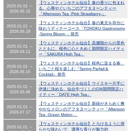
【ウェスティンホテル仙台】春の香りに包まれ
2025.01.01 ～
る、心華やぐいちごのアフタヌーンティー
2026.05.15
『Afternoon Tea -Pink Strawberry-』
【ウェスティンホテル仙台】春の東北を存分に
2025.01.01 ～
味わうディナーコース「TOHOKU Gastronomy
2026.05.28
-Spring Bloom-」発売
【ウェスティンホテル仙台】高層階からの景色
2025.01.01 ～
とともに、桜色に心ときめく期間限定ハイティ
2026.04.12
ー「SAKURA High Tea」
【ウェスティンホテル仙台】桜色に染まる春、
2025.01.01 ～
いちごと桜を楽しむ『Spring Parfait＆
2026.05.15
Cocktail』発売
【ウェスティンホテル仙台】ウイスキー片手に
2025.01.01 ～
伊達に決める、仙台牛づくしのGW期間限定ハ
2026.05.06
イティー「DATE High Tea」
【ウェスティンホテル仙台】新緑がきらめく爽
2025.01.01 ～
やかなメロンのアフタヌーンティー「Aftenoon
2026.07.17
Tea -Green Melon-」
【ウェスティンホテル仙台】とろけるように滑
2025.01.01 ～
らかな味わいで、濃厚な香りが魅力的