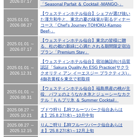
2026.07.17
「Seasonal Parfait ＆ Cocktail -MANGO-」
【ウェスティンホテル仙台】シェフが選び抜い
た漢方和牛と、東北の夏の味覚が彩るディナー
2025.01.01 ～
2026.08.27
コース「Chef's Journey TOHOKU-Kampo
Beef-」
【ウェスティンホテル仙台】東北の皆様に贈
2025.01.01 ～
る、杜の都の新緑に心満たされる期間限定宿泊
2026.07.17
プラン「Premium Stay」
【ウェスティンホテル仙台】宿泊施設向け品質
認証「Sakura Quality An ESG Practice(サクラ
2025.01.01 ～
2026.12.31
クオリティ アン イーエスジー プラクティス)」
4御衣黄桜を東北で初取得
【ウェスティンホテル仙台】福島県産の桃が主
2025.01.01 ～
役、パフェのようなかき氷とジューシーなカク
2026.08.31
テル「ももプリ氷 ＆ Summer Cocktail」
ブドウ狩り【JRフルーツパーク仙台あらは
2025.08.27 ～
2025.10.21
ま】'25.8.27(水)～10月中旬
りんご狩り【JRフルーツパーク仙台あらは
2025.08.27 ～
2025.12.15
ま】’25.8.27(水)～12月上旬