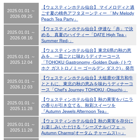
【ウェスティンホテル仙台】 マイメロディと過
2025.01.01 ～
ごす夏の桃色アフタヌーンティー 「My Melody
2026.09.25
Peach Tea Party」
【ウェスティンホテル仙台】伊達な「赤」で決
2025.01.01 ～
める、真夏のハイティー「DATE High Tea -
2026.08.16
Summer Red-」
【ウェスティンホテル仙台】東北6県の秋の恵
みを、一皿ごとに味わうディナーコース
2025.01.01 ～
2025.12.04
「TOHOKU Gastronomy -Golden Dusk- (トウ
ホク ガストロノミー ゴールデン ダスク)」発売
【ウェスティンホテル仙台】大槌鹿や漢方和牛
2025.01.01 ～
とともに、東北の秋の恵みを味わうディナーコ
2026.12.03
ース「Chef's Journey TOHOKU -Otsuchi-」
【ウェスティンホテル仙台】秋の果実をバニラ
2025.01.01 ～
の香りが引き立てる、秋彩スイーツを
2025.11.28
『Autumn Jewels Afternoon Tea』
【ウェスティンホテル仙台】秋の果実を存分に
2025.01.01 ～
お楽しみいただける『シーズナルパフェ ～
2025.11.28
Autumn Charms(オータム チャームス)～』