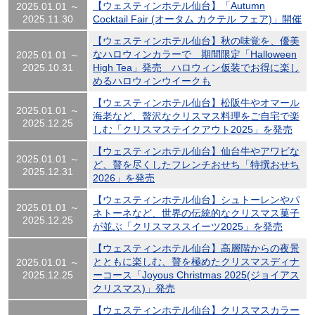
【ウェスティンホテル仙台】「Autumn
2025.01.01 ～
2025.11.30
Cocktail Fair (オータム カクテル フェア)」開催
【ウェスティンホテル仙台】秋の味覚を、優美
なハロウィンカラーで 期間限定「Halloween
2025.01.01 ～
2025.10.31
High Tea」発売 ハロウィン仮装でお得に楽し
めるハロウィンウイークも
【ウェスティンホテル仙台】松阪牛やオマール
2025.01.01 ～
海老など、贅沢なクリスマス料理をご自宅で楽
2025.12.25
しむ「クリスマステイクアウト2025」を発売
【ウェスティンホテル仙台】仙台牛やアワビな
2025.01.01 ～
ど、贅を尽くしたフレンチおせち「特撰おせち
2025.12.31
2026」を発売
【ウェスティンホテル仙台】シュトーレンやパ
2025.01.01 ～
ネトーネなど、世界の伝統的なクリスマス菓子
2025.12.25
が並ぶ「クリスマススイーツ2025」を発売
【ウェスティンホテル仙台】高層階からの夜景
とともに楽しむ、贅を極めたクリスマスディナ
2025.01.01 ～
2025.12.25
ーコース「Joyous Christmas 2025(ジョイアス
クリスマス)」発売
【ウェスティンホテル仙台】クリスマスカラー