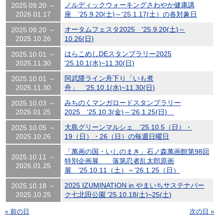
ノルディックウォーキングさわやか健康講
2025.09.20 ～
2026.01.17
座 '25.9.20(土)～'25.1.17(土）の各対象日
オータムフェスタ2025 '25.9.20(土)～
2025.09.20 ～
2025.10.26
10.26(日)
はらこめしDEスタンプラリー2025
2025.10.01 ～
2025.11.30
'25.10.1(水)~11.30(日)
阿武隈ライン舟下り「いも煮
2025.10.01 ～
2025.11.30
舟」 ’25.10.1(水)~11.30(日)
みちのくマンガロードスタンプラリー
2025.10.03 ～
2026.01.25
2025 '25.10.3(金)～'26.1.25(日)
大島グリーンマルシェ ’25.10.5（日）・
2025.10.05 ～
2025.10.26
19（日）・26（日）の毎週日曜日
「萬画の国・いしのまき」石ノ森萬画館第98回
2025.10.11 ～
特別企画展 落第忍者乱太郎原画
2026.01.25
展 ’25.10.11（土）～’26.1.25（日）
2025 IZUMINATION in やまいちサステナパー
2025.10.18 ～
2025.10.25
ク七北田公園 '25.10.18(土)~25(土)
« 前の日
次の日 »