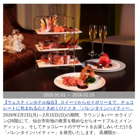
2025.01.01 ～ 2026.02.15
【ウェスティンホテル仙台】 スイーツからセイボリーまで、チョコ
レートに包まれる心ときめくひととき 「バレンタインハイティー」
2026年2月2日(月)～2月15日(日)の期間、ラウンジ＆バー ホライゾ
ン(26階)にて、仙台市街地の夜景を眺めながらオードブルとメイン
ディッシュ、そしてチョコレートのデザートをお楽しみいただける
「バレンタインハイティー」を発売いたします。 高層階か...