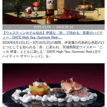
2025.01.01 ～ 2026.08.16
【ウェスティンホテル仙台】伊達な「赤」で決める、真夏のハイテ
ィー「DATE High Tea -Summer Red-」
2026年8月1日(土)～8月16日(日)の期間、伊達藩の代表的な色彩のひ
とつとしても知られる「赤」に彩られ、宮城県限定ウイスキー「ニ
ッカ 伊達」とともに楽しむ「DATE High Tea -Summer Red-(ダテ
ハイティー サマー レッド)」を...