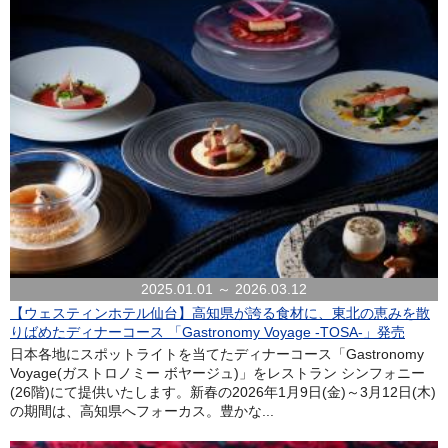
2025.01.01 ～ 2026.03.12
【ウェスティンホテル仙台】高知県が誇る食材に、東北の恵みを散
りばめたディナーコース 「Gastronomy Voyage -TOSA-」発売
日本各地にスポットライトを当てたディナーコース「Gastronomy
Voyage(ガストロノミー ボヤージュ)」をレストラン シンフォニー
(26階)にて提供いたします。新春の2026年1月9日(金)～3月12日(木)
の期間は、高知県へフォーカス。豊かな...