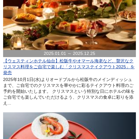
2025.01.01 ～ 2025.12.25
【ウェスティンホテル仙台】松阪牛やオマール海老など、贅沢なク
リスマス料理をご自宅で楽しむ「クリスマステイクアウト2025」を
発売
2025年10月1日(水)よりオードブルから松阪牛のメインディッシュ
まで、ご自宅でのクリスマスを華やかに彩るテイクアウト料理のご
予約を開始いたします。 クリスマスという特別な日にホテルの味を
ご自宅でも楽しんでいただけるよう、クリスマスの食卓に彩りを添
え...