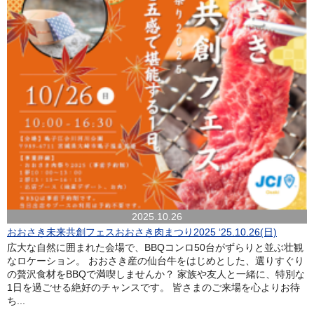
2025.10.26
おおさき未来共創フェスおおさき肉まつり2025 ‘25.10.26(日)
広大な自然に囲まれた会場で、BBQコンロ50台がずらりと並ぶ壮観
なロケーション。 おおさき産の仙台牛をはじめとした、選りすぐり
の贅沢食材をBBQで満喫しませんか？ 家族や友人と一緒に、特別な
1日を過ごせる絶好のチャンスです。 皆さまのご来場を心よりお待
ち...