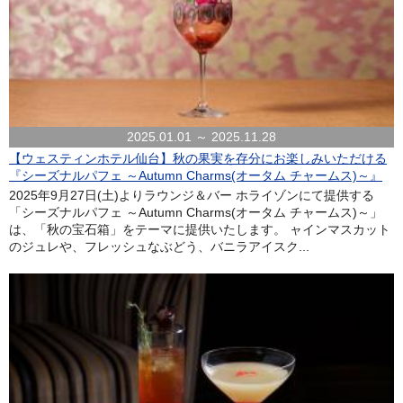
2025.01.01 ～ 2025.11.28
【ウェスティンホテル仙台】秋の果実を存分にお楽しみいただける
『シーズナルパフェ ～Autumn Charms(オータム チャームス)～』
2025年9月27日(土)よりラウンジ＆バー ホライゾンにて提供する
「シーズナルパフェ ～Autumn Charms(オータム チャームス)～」
は、「秋の宝石箱」をテーマに提供いたします。 ャインマスカット
のジュレや、フレッシュなぶどう、バニラアイスク...