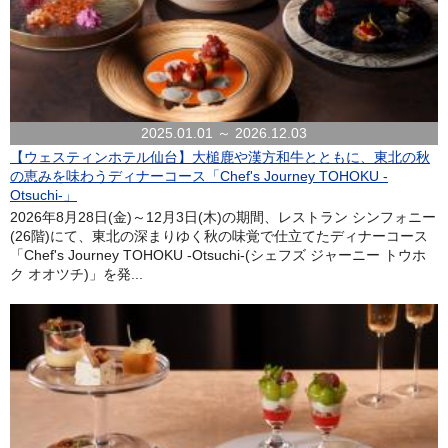
2025.01.01 ～ 2026.12.03
【ウェスティンホテル仙台】大槌鹿や漢方和牛とともに、東北の秋
の恵みを味わうディナーコース「Chef's Journey TOHOKU -
Otsuchi-」
2026年8月28日(金)～12月3日(木)の期間、レストラン シンフォニー
(26階)にて、東北の深まりゆく秋の味覚で仕立てたディナーコース
「Chef's Journey TOHOKU -Otsuchi-(シェフズ ジャーニー トウホ
ク オオツチ)」を発...