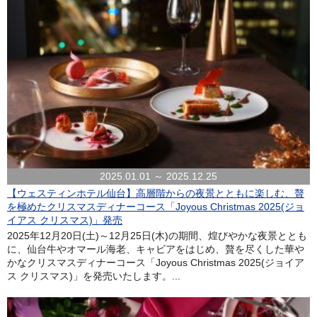
2025.01.01 ～ 2025.12.25
【ウェスティンホテル仙台】高層階からの夜景とともに楽しむ、贅
を極めたクリスマスディナーコース「Joyous Christmas 2025(ジョ
イアス クリスマス)」発売
2025年12月20日(土)～12月25日(木)の期間、煌びやかな夜景ととも
に、仙台牛やオマール海老、キャビアをはじめ、贅を尽くした華や
かなクリスマスディナーコース「Joyous Christmas 2025(ジョイア
ス クリスマス)」を発売いたします。...