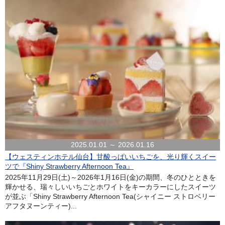
2025.01.01 ～ 2026.01.16
【ウェスティンホテル仙台】甘酸っぱいいちごを、光り輝くスイー
ツで『Shiny Strawberry Afternoon Tea』
2025年11月29日(土)～2026年1月16日(金)の期間、冬のひとときを
輝かせる、瑞々しいいちごとホワイトをキーカラーにしたスイーツ
が並ぶ「Shiny Strawberry Afternoon Tea(シャイニー ストロベリー
アフタヌーンティー)...