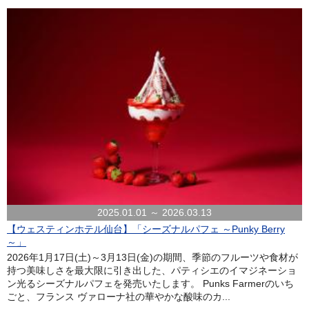
2025.01.01 ～ 2026.03.13
【ウェスティンホテル仙台】「シーズナルパフェ ～Punky Berry
～」
2026年1月17日(土)～3月13日(金)の期間、季節のフルーツや食材が
持つ美味しさを最大限に引き出した、パティシエのイマジネーショ
ン光るシーズナルパフェを発売いたします。 Punks Farmerのいち
ごと、フランス ヴァローナ社の華やかな酸味のカ...