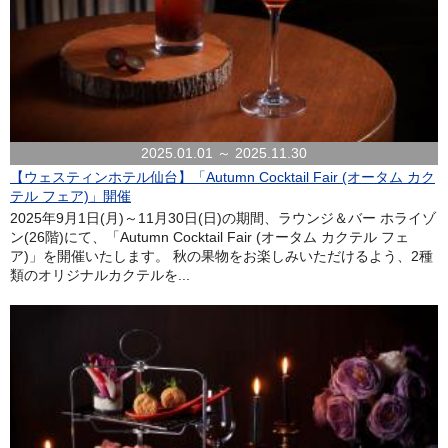
2025.01.01 ～ 2025.11.30
【ウェスティンホテル仙台】「Autumn Cocktail Fair (オータム カク
テル フェア)」開催
2025年9月1日(月)～11月30日(日)の期間、ラウンジ＆バー ホライゾ
ン(26階)にて、「Autumn Cocktail Fair (オータム カクテル フェ
ア)」を開催いたします。 秋の果物をお楽しみいただけるよう、2種
類のオリジナルカクテルを...