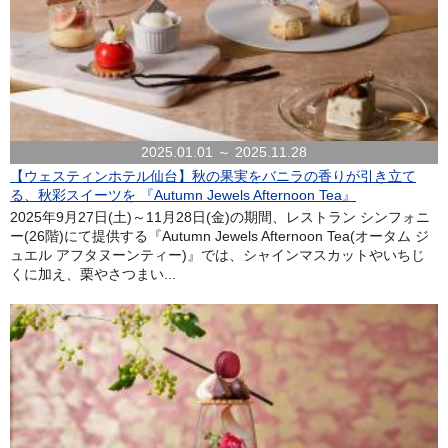
2025.01.01 ～ 2025.11.28
【ウェスティンホテル仙台】秋の果実をバニラの香りが引き立て
る、秋彩スイーツを 『Autumn Jewels Afternoon Tea』
2025年9月27日(土)～11月28日(金)の期間、レストラン シンフォニ
ー(26階)にて提供する『Autumn Jewels Afternoon Tea(オータム ジ
ュエル アフタヌーンティー)』では、シャインマスカットやいちじ
くに加え、栗やさつまい...