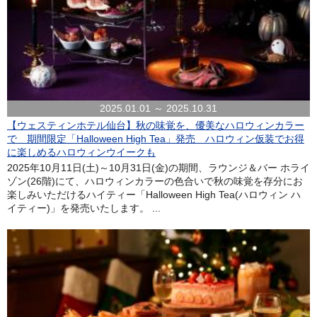
2025.01.01 ～ 2025.10.31
【ウェスティンホテル仙台】秋の味覚を、優美なハロウィンカラー
で 期間限定「Halloween High Tea」発売 ハロウィン仮装でお得
に楽しめるハロウィンウイークも
2025年10月11日(土)～10月31日(金)の期間、ラウンジ＆バー ホライ
ゾン(26階)にて、ハロウィンカラーの色合いで秋の味覚を存分にお
楽しみいただけるハイティー「Halloween High Tea(ハロウィン ハ
イティー)」を発売いたします。 ...