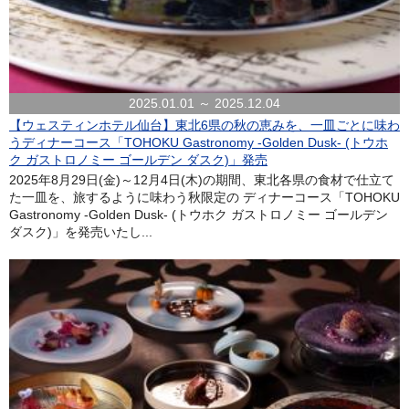
2025.01.01 ～ 2025.12.04
【ウェスティンホテル仙台】東北6県の秋の恵みを、一皿ごとに味わ
うディナーコース「TOHOKU Gastronomy -Golden Dusk- (トウホ
ク ガストロノミー ゴールデン ダスク)」発売
2025年8月29日(金)～12月4日(木)の期間、東北各県の食材で仕立て
た一皿を、旅するように味わう秋限定の ディナーコース「TOHOKU
Gastronomy -Golden Dusk- (トウホク ガストロノミー ゴールデン
ダスク)」を発売いたし...