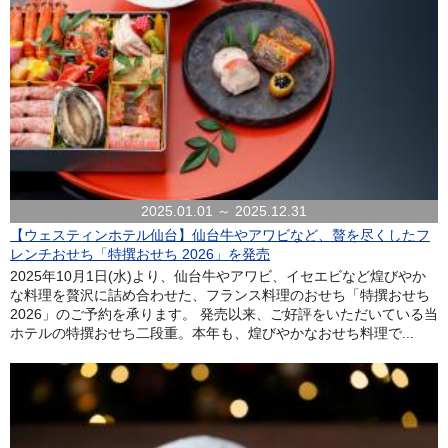
2025.01.01 ～ 2025.12.31
【ウェスティンホテル仙台】仙台牛やアワビなど、贅を尽くしたフ
レンチおせち「特撰おせち 2026」を発売
2025年10月1日(水)より、仙台牛やアワビ、イセエビなど煌びやか
な料理を贅沢に詰め合わせた、フランス料理のおせち「特撰おせち
2026」のご予約を承ります。 発売以来、ご好評をいただいている当
ホテルの特撰おせち二段重。本年も、煌びやかなおせち料理で...