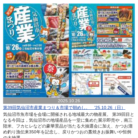
2025.10.26
第39回気仙沼市産業まつり＆市場で朝めし。 '25.10.26（日）
気仙沼市魚市場を会場に開催される地域最大の物産展。 第39回目と
なる今回は，気仙沼市の地場産品を一堂に集めた展示即売や，南三
陸米、フカヒレなどの豪華景品が当たる大抽選会に加え、かつお溜
め釣り漁伝来350年を記念し、戻りかつおの藁焼きお振舞いや恒例
の大抽選...