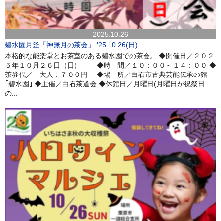
2025.10.26
碧水園月釜「神無月の茶会」 '25.10.26(日)
本格的な能楽堂とお茶室のある碧水園での茶会。 ◆開催日／２０２
５年１０月２６日（日） ◆時 間／１０：００～１４：００ ◆
茶券代／ 大人：７００円 ◆場 所／白石市古典芸能伝承の館
｢碧水園｣ ◆主催／白石茶道会 ◆休館日／月曜日(月曜日が祝祭日
の...