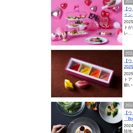
202
【ウ
イン
20
トが
レ...
202
【ウ
20
20
トア
願い
202
【ウ
「Br
20
陸地