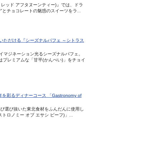
ストロベリー レッド アフタヌーンティー)』では、ドラ
とチョコレートの魅惑のスイーツをラ...
いただける『シーズナルパフェ ～シトラス
イマジネーション光るシーズナルパフェ。
はプレミアムな「甘平(かんぺい)」をチョイ
ディナーコース 「Gastronomy of
足を運び選び抜いた東北食材をふんだんに使用し
ガストロノミー オブ エサシ ビーフ)」...