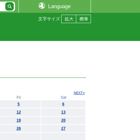
Language
文字サイズ
NEXT»
Fri
Sat
5
6
12
13
19
20
26
27