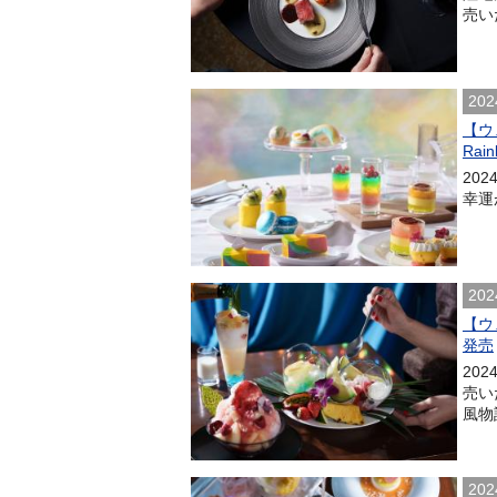
売いた
202
【ウ
Rain
202
幸運
202
【ウ
発売
20
売い
風物
202