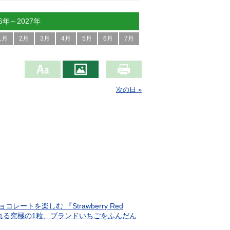
26年～2027年
1月
2月
3月
4月
5月
6月
7月
次の日 »
を楽しむ 『Strawberry Red
感じられる究極の1粒、ブランドいちごをふんだん