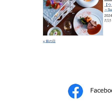
【ウ
～S
20
だける
« 前の日