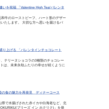
Valentine High Tea(バレンタ
や黒毛和牛のローストビーフ、ハート形のデザー
」を発売いたします。 大切な方へ思いを届けるバ
盛り上げる 「バレンタインチョコレート
ョコラ、テリーヌショコラの3種類のチョコレー
ートは、未来永劫ふたりの幸せが続くように
陸の食の魅力を再発見 ディナーコース
、富山県で水揚げされた赤イカや白海老など、北
KURIKU(ブリーズ イン ホクリク)」を発