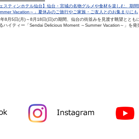
ェスティンホテル仙台】仙台・宮城の名物グルメや食材を楽しむ、期間限定ハイティー
ummer Vacation～」夏休みのご旅行やご家族・ご友人とのお集まりにも
24年8月5日(月)～8月18日(日)の期間、仙台の街並みを見渡す眺望と
ハイティー「Sendai Delicious Moment ～Summer Vacation