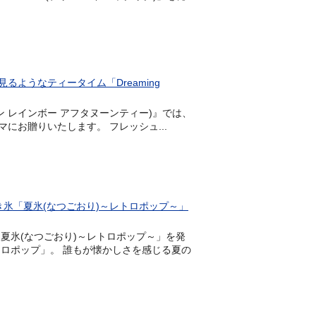
ようなティータイム「Dreaming
a(ドリーミン レインボー アフタヌーンティー)』では、
お贈りいたします。 フレッシュ...
氷「夏氷(なつごおり)～レトロポップ～」
「夏氷(なつごおり)～レトロポップ～」を発
ロポップ」。 誰もが懐かしさを感じる夏の