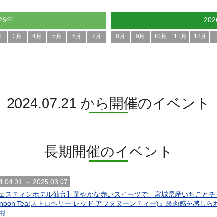
26年
20
月
3月
4月
5月
6月
7月
8月
9月
10月
11月
12月
2024.07.21 から開催のイベント
長期開催のイベント
4.04.01 ～ 2025.03.07
ェスティンホテル仙台】華やかな赤いスイーツで、宮城県産いちごとチョコレート
ternoon Tea(ストロベリー レッド アフタヌーンティー)』果肉感を
用