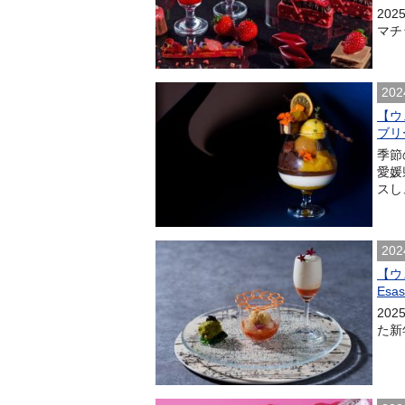
202
マチ
202
【ウ
ブリ
季節
愛媛
スし
202
【ウ
Esa
20
た新年