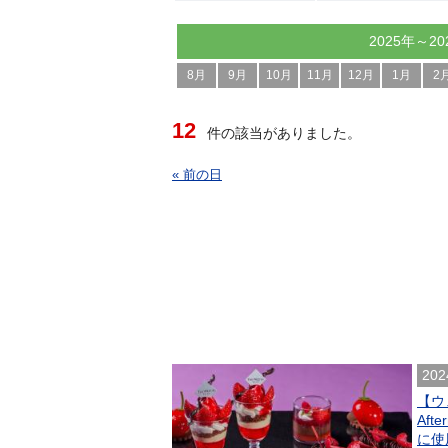
2025年～20
8月
9月
10月
11月
12月
1月
2
12
件の該当がありました。
« 前の日
202
【ウ
Af
に使