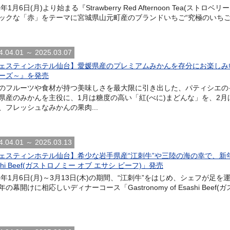
5年1月6日(月)より始まる『Strawberry Red Afternoon Tea(
ックな「赤」をテーマに宮城県山元町産のブランドいちご“究極のいちご”
4.04.01 ～ 2025.03.07
ェスティンホテル仙台】愛媛県産のプレミアムみかんを存分にお楽しみ
ーズ～』を発売
のフルーツや食材が持つ美味しさを最大限に引き出した、パティシエの
県産のみかんを主役に、1月は糖度の高い「紅(べに)まどんな」を、2月
、フレッシュなみかんの果肉...
4.04.01 ～ 2025.03.13
ェスティンホテル仙台】希少な岩手県産“江刺牛”や三陸の海の幸で、新年を彩る
shi Beef(ガストロノミー オブ エサシ ビーフ)」発売
25年1月6日(月)～3月13日(木)の期間、“江刺牛”をはじめ、シェフが
の幕開けに相応しいディナーコース「Gastronomy of Esashi Beef(