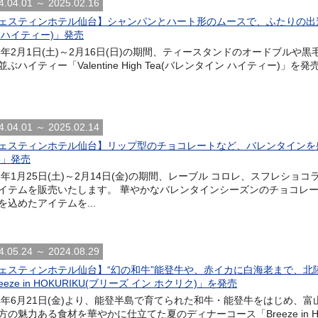
4.04.01 ～ 2025.02.16
ェスティンホテル仙台】シャンパンとハート形のムースで、ふたりの出逢いを祝福 「
 ハイティー)」発売
25年2月1日(土)～2月16日(日)の期間、ティースタンドのオードブル
並ぶハイティー「Valentine High Tea(バレンタイン ハイティー)
4.04.01 ～ 2025.02.14
ェスティンホテル仙台】リップ型のチョコレートなど、バレンタインを
25」発売
25年1月25日(土)～2月14日(金)の期間、レーブル コロレ、スフレシ
イテムを販売いたします。 華やかなバレンタインシーズンのチョコレ
を込めたアイテムを...
4.05.24 ～ 2024.08.29
ェスティンホテル仙台】“幻の和牛”能登牛や、赤イカに白海老まで、北
eeze in HOKURIKU(ブリーズ イン ホクリク)」を発売
24年6月21日(金)より、能登半島で育てられた和牛・能登牛をはじめ
方の魅力ある食材を華やかに仕立てた夏のディナーコース「Breeze in HO