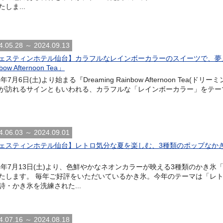
しま...
4.05.28 ～ 2024.09.13
ェスティンホテル仙台】カラフルなレインボーカラーのスイーツで、夢見る
bow Afternoon Tea」
4年7月6日(土)より始まる『Dreaming Rainbow Afternoon Te
が訪れるサインともいわれる、カラフルな「レインボーカラー」をテーマに
4.06.03 ～ 2024.09.01
ェスティンホテル仙台】レトロ気分な夏を楽しむ、3種類のポップなかき
24年7月13日(土)より、色鮮やかなネオンカラーが映える3種類のかき氷
たします。 毎年ご好評をいただいているかき氷。今年のテーマは「レト
詩・かき氷を洗練された...
4.07.16 ～ 2024.08.18