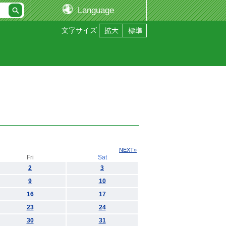
Language
文字サイズ
NEXT»
Fri
Sat
2
3
9
10
16
17
23
24
30
31