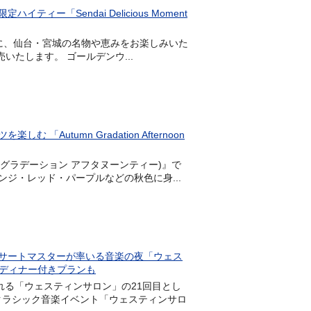
「Sendai Delicious Moment
ともに、仙台・宮城の名物や恵みをお楽しみいた
～」を発売いたします。 ゴールデンウ...
tumn Gradation Afternoon
a(オータム グラデーション アフタヌーンティー)』で
ジ・レッド・パープルなどの秋色に身...
サートマスターが率いる音楽の夜「ウェス
むディナー付きプランも
触れる「ウェスティンサロン」の21回目とし
るクラシック音楽イベント「ウェスティンサロ