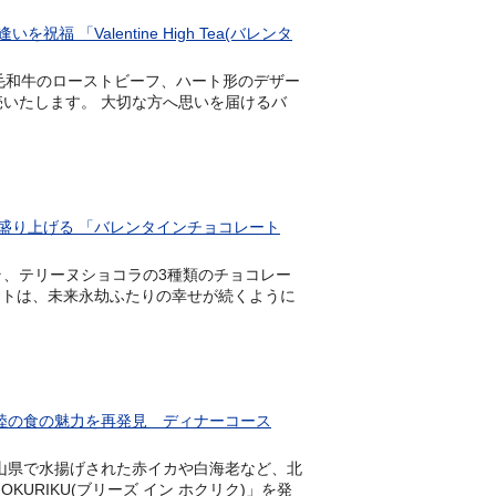
Valentine High Tea(バレンタ
や黒毛和牛のローストビーフ、ハート形のデザー
」を発売いたします。 大切な方へ思いを届けるバ
盛り上げる 「バレンタインチョコレート
ョコラ、テリーヌショコラの3種類のチョコレー
ートは、未来永劫ふたりの幸せが続くように
陸の食の魅力を再発見 ディナーコース
、富山県で水揚げされた赤イカや白海老など、北
KURIKU(ブリーズ イン ホクリク)」を発