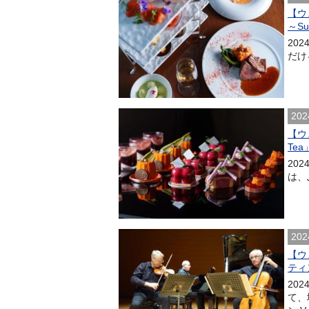
【ウ
～S
20
だける
202
【ウ
Tea
202
は、
202
【ウ
ティ
20
て、