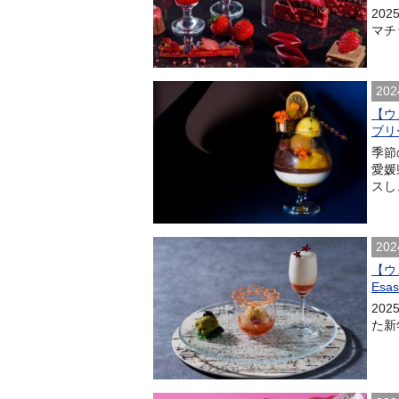
202
マチ
202
【ウ
ブリ
季節
愛媛
スし
202
【ウ
Esa
20
た新年