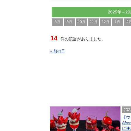
2025年～20
8月
9月
10月
11月
12月
1月
2
14
件の該当がありました。
« 前の日
202
【ウ
Af
に使