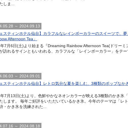
しま...
4.05.28 ～ 2024.09.13
ェスティンホテル仙台】カラフルなレインボーカラーのスイーツで、夢見る
bow Afternoon Tea」
4年7月6日(土)より始まる『Dreaming Rainbow Afternoon Te
が訪れるサインともいわれる、カラフルな「レインボーカラー」をテーマに
4.06.03 ～ 2024.09.01
ェスティンホテル仙台】レトロ気分な夏を楽しむ、3種類のポップなかき
24年7月13日(土)より、色鮮やかなネオンカラーが映える3種類のかき氷
たします。 毎年ご好評をいただいているかき氷。今年のテーマは「レト
詩・かき氷を洗練された...
4.07.16 ～ 2024.08.18