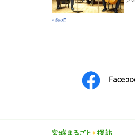
ン V
« 前の日