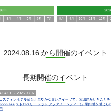
26年
20
月
3月
4月
5月
6月
7月
8月
9月
10月
11月
12月
2024.08.16 から開催のイベント
長期開催のイベント
4.04.01 ～ 2025.03.07
ェスティンホテル仙台】華やかな赤いスイーツで、宮城県産いちごとチョコレート
ternoon Tea(ストロベリー レッド アフタヌーンティー)』果肉感を
用