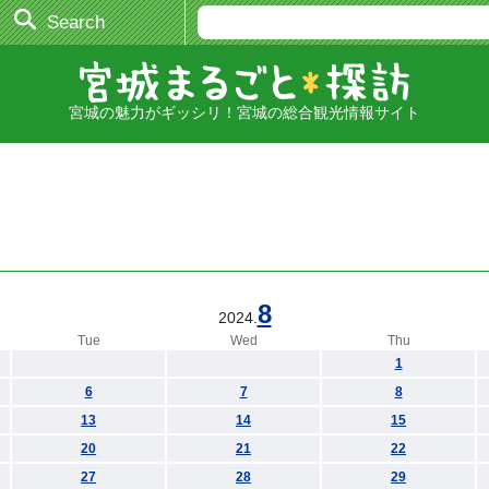
Search
宮城の魅力がギッシリ！宮城の総合観光情報サイト
8
2024.
Tue
Wed
Thu
1
6
7
8
13
14
15
20
21
22
27
28
29