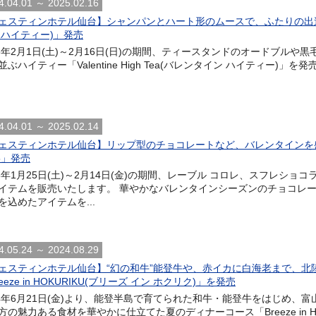
4.04.01 ～ 2025.02.16
ェスティンホテル仙台】シャンパンとハート形のムースで、ふたりの出逢いを祝福 「
 ハイティー)」発売
25年2月1日(土)～2月16日(日)の期間、ティースタンドのオードブル
並ぶハイティー「Valentine High Tea(バレンタイン ハイティー)
4.04.01 ～ 2025.02.14
ェスティンホテル仙台】リップ型のチョコレートなど、バレンタインを
25」発売
25年1月25日(土)～2月14日(金)の期間、レーブル コロレ、スフレシ
イテムを販売いたします。 華やかなバレンタインシーズンのチョコレ
を込めたアイテムを...
4.05.24 ～ 2024.08.29
ェスティンホテル仙台】“幻の和牛”能登牛や、赤イカに白海老まで、北
eeze in HOKURIKU(ブリーズ イン ホクリク)」を発売
24年6月21日(金)より、能登半島で育てられた和牛・能登牛をはじめ
方の魅力ある食材を華やかに仕立てた夏のディナーコース「Breeze in HO