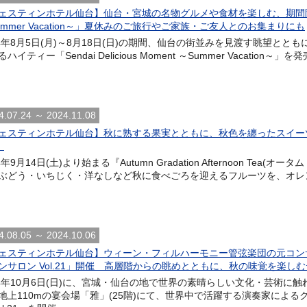
ェスティンホテル仙台】仙台・宮城の名物グルメや食材を楽しむ、期間限定ハイティー
ummer Vacation～」夏休みのご旅行やご家族・ご友人とのお集まりにも
24年8月5日(月)～8月18日(日)の期間、仙台の街並みを見渡す眺望と
ハイティー「Sendai Delicious Moment ～Summer Vacation
4.07.24 ～ 2024.11.08
ェスティンホテル仙台】秋に熟する果実とともに、秋色を纏ったスイーツを楽しむ 「Au
」
4年9月14日(土)より始まる『Autumn Gradation Afternoon Te
ぶどう・いちじく・洋なしなど秋に食べごろを迎えるフルーツを、オレン
4.08.05 ～ 2024.10.06
ェスティンホテル仙台】ウィーン・フィルハーモニー管弦楽団の元コン
ンサロン Vol.21」開催 高層階からの眺めとともに、秋の味覚を楽し
24年10月6日(日)に、宮城・仙台の地で世界の素晴らしい文化・芸術に
地上110mの宴会場「雅」(25階)にて、世界中で活躍する演奏家によ