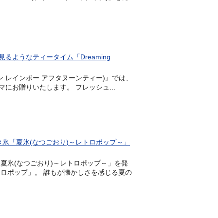
ようなティータイム「Dreaming
a(ドリーミン レインボー アフタヌーンティー)』では、
お贈りいたします。 フレッシュ...
氷「夏氷(なつごおり)～レトロポップ～」
「夏氷(なつごおり)～レトロポップ～」を発
ロポップ」。 誰もが懐かしさを感じる夏の