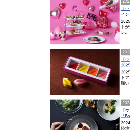
202
【ウ
イン
20
トが
レ...
202
【ウ
20
20
トア
願い
202
【ウ
「Br
20
陸地