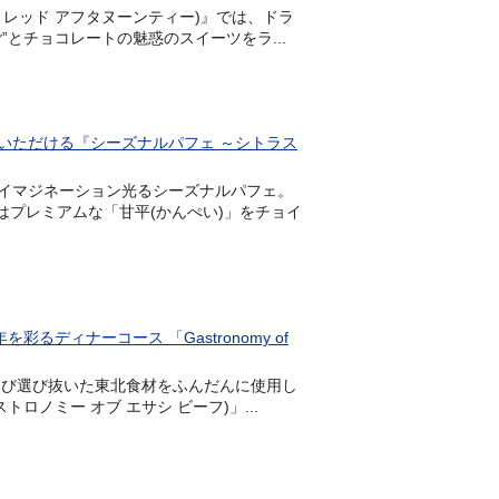
ストロベリー レッド アフタヌーンティー)』では、ドラ
とチョコレートの魅惑のスイーツをラ...
いただける『シーズナルパフェ ～シトラス
イマジネーション光るシーズナルパフェ。
はプレミアムな「甘平(かんぺい)」をチョイ
ディナーコース 「Gastronomy of
足を運び選び抜いた東北食材をふんだんに使用し
ガストロノミー オブ エサシ ビーフ)」...