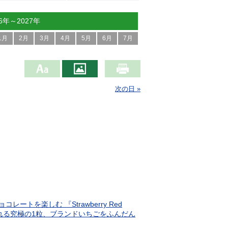
26年～2027年
1月
2月
3月
4月
5月
6月
7月
次の日 »
を楽しむ 『Strawberry Red
感じられる究極の1粒、ブランドいちごをふんだん