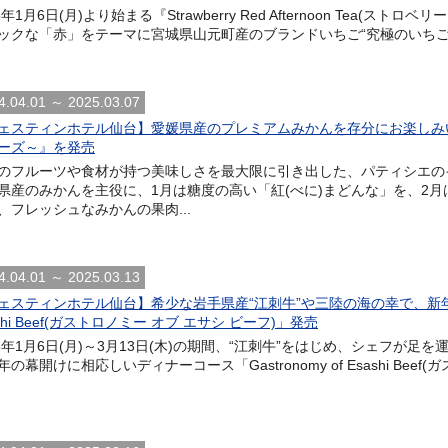
5年1月6日(月)より始まる『Strawberry Red Afternoon Tea(
ックな「赤」をテーマに宮城県山元町産のブランドいちご“究極のいちご”
4.04.01 ～ 2025.03.07
ェスティンホテル仙台】愛媛県産のプレミアムみかんを存分にお楽しみ
ーズ～』を発売
のフルーツや食材が持つ美味しさを最大限に引き出した、パティシエの
県産のみかんを主役に、1月は糖度の高い「紅(べに)まどんな」を、2月
、フレッシュなみかんの果肉...
4.04.01 ～ 2025.03.13
ェスティンホテル仙台】希少な岩手県産“江刺牛”や三陸の海の幸で、新年を彩る
shi Beef(ガストロノミー オブ エサシ ビーフ)」発売
25年1月6日(月)～3月13日(木)の期間、“江刺牛”をはじめ、シェフが
の幕開けに相応しいディナーコース「Gastronomy of Esashi Beef(