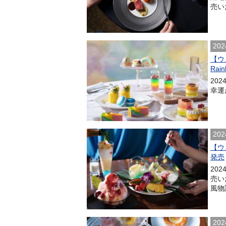
売いた
202
【ウ
Rain
202
幸運
202
【ウ
発売
20
売い
風物
202